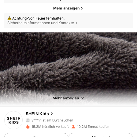
Mehr anzeigen
Achtung-Von Feuer fernhalten.
Sicherheitsinformationen und Kontakte
Mehr anzeigen
810K Follower
4,89
SHEIN Kids
y***7
ist am Durchsuchen
810K Follower
4,89
15.2M Kürzlich verkauft
10.2M Erneut kaufen