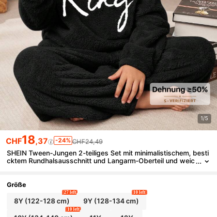
1/5
18
CHF
,37
-24%
CHF24,49
SHEIN Tween-Jungen 2-teiliges Set mit minimalistischem, besti
cktem Rundhalsausschnitt und Langarm-Oberteil und weic
her Fleece-Pyjamahose, bequeme Homewear-Nachtwäsch
e, Herbst/Winter
Größe
27 left
10 left
8Y
(122-128 cm)
9Y
(128-134 cm)
10 left