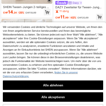
Dazy
SHEIN Tween-Jungen 2-teiliges Py
DAZY Zweiteiler für Tween-Jungen
jama-Set mit Fußball-Grafik, Rundh
mit Farbblockstreifen-Muster, Hem
11 übrig
14
CHF
,24
-25%
CHF18,99
alsausschnitt, langärmliges Oberteil
dkragen, Langarmhemd und Hose,
11
und Flanellhose, weich und gemütli
Pyjama Set für Frühling/Herbst
CHF
,99
-42%
CHF20,99
ch für Herbst/Winter
Wir verwenden Cookies und ähnliche Technologien auf unserer Website, um Ihnen den
von Ihnen angeforderten Service bereitzustellen und Ihnen das bestmögliche
Webseitenerlebnis zu bieten. Sie können jederzeit nach Ihrer Wahl "Alle ablehnen", "Alle
akzeptieren" oder Ihre Cookie-Einstellungen anpassen. Wenn Sie "Alle akzeptieren"
auswählen, werden wir alle optionalen Cookies setzen, die uns helfen, den
Datenverkehr zu analysieren, erweiterte Funktionen anzubieten und Inhalte und
Anzeigen an Ihr Einkaufserlebnis bei SHEIN anzupassen. Wenn Sie "Alle ablehnen"
auswählen, lassen Sie nur die unbedingt erforderlichen Cookies zu, die unsere Website
zum Laufen bringen. Sie können diese in den Browsereinstellungen deaktivieren, was
jedoch die Funktionalität der Website beeinträchtigen kann. Um mehr über die von uns
verwendeten Cookies zu erfahren und Ihre optionalen Cookie-Einstellungen
anzupassen, wählen Sie bitte "Cookies verwalten". Weitere Informationen darüber, wie
wir die von uns erfassten Daten verarbeiten,
finden Sie in unserer
Datenschutzerklärung.
7
Alle ablehnen
Genkimix Kids
Genkimix Kids Tween-Jungen Pyja
Dreamelia
Alle akzeptieren
ma-Set aus Plüsch mit Farbblock-
13
SHEIN Jungen Figurbetontes L
NEW
CHF
,12
-24%
CHF17,49
Muster, langärmeligem Oberteil und
angarm-Oberteil und lange Hose Se
12
Hose und Taschen für Herbst und W
CHF
,49