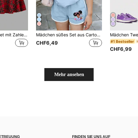
Tween-Mädchen Set mit Zahlen-Muster Kurzarm T-Shirt und kariertem Rock
Mädchen süßes Set aus Cartoon Mädchen & Herz Schleife Muster Rundhals T-Shirt + Shorts, bequemer Alltagsoutfit für Teenager Mädchen im Sommer
#1 Bestseller
CHF6,49
CHF6,99
Mehr ansehen
ETREUUNG
FINDEN SIE UNS AUF