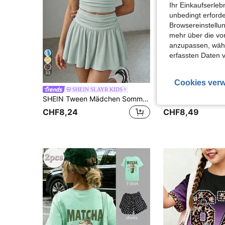
Ihr Einkaufserle
unbedingt erford
Browsereinstellun
mehr über die vo
anzupassen, wähle
erfassten Daten 
33
28
Cookies verw
SHEIN SLAYR KIDS
SHEIN SLAY
SHEIN Tween Mädchen Sommer süß lässig graues Rockset: Kurzarm Crop Top und plissierter Minirock, Sommer
CHF8,24
CHF8,49