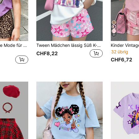
31
2 Stück/Set Lässige Mode für Mädchen im Teenager-Alter, Schwarz & Lila Farbverlauf 67 Vintage Leopardenmuster T-Shirt und Shorts Set, Retro Leopard 67 Muster, verspielte bedeutungslose 67 Ziffern, Tween-Mädchen minimalistische locker sitzende Kurzarm Bluse + Shorts, cooles Outfit für Kinder, Grundausstattung für den Sommer
Tween Mädchen lässig Süß K-Pop Superstars Cartoon Girlgroup Muster weiß Kurzarm T-Shirt und cremefarbene rosa Stern Muster Shorts 2 Stücke Set, geeignet für den Sommer
32 übrig
CHF8,22
CHF6,72