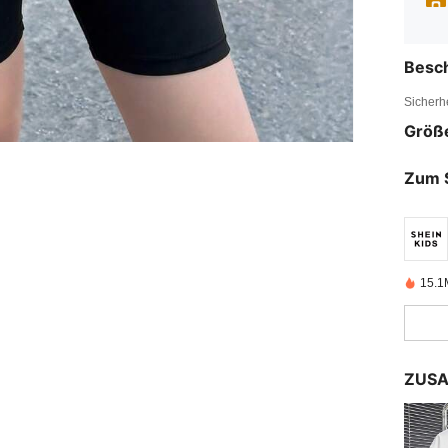
Besc
Sicherh
Größ
Zum 
15.1M
ZUSA