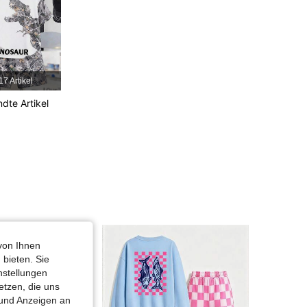
4,90
53K
807K
4,90
53K
807K
17 Artikel
dte Artikel
4,90
53K
807K
4,90
53K
807K
von Ihnen
 bieten. Sie
nstellungen
etzen, die uns
 und Anzeigen an