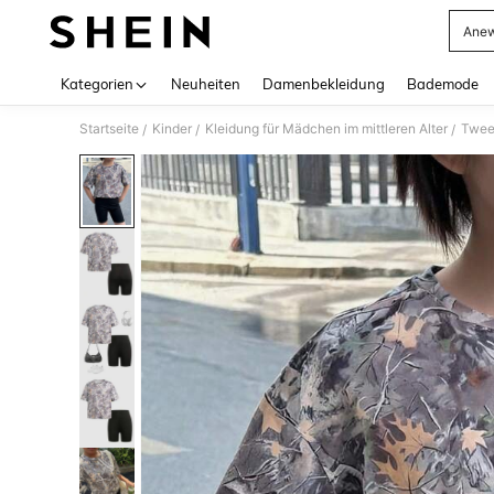
Anew
Use up 
Kategorien
Neuheiten
Damenbekleidung
Bademode
Startseite
Kinder
Kleidung für Mädchen im mittleren Alter
Tween
/
/
/