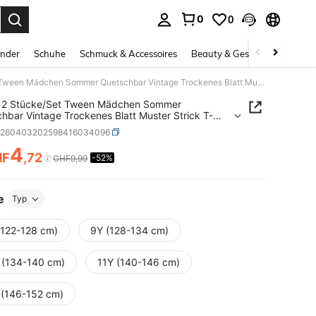
0
0
ess Enter to select.
inder
Schuhe
Schmuck & Accessoires
Beauty & Gesundheit
Gro
SHEIN 2 Stücke/Set Tween Mädchen Sommer Quetschbar Vintage Trockenes Blatt Muster Strick T-Shirt + Leggings Set, Lässige Alltags Mode vielseitiger Outfit für Ausflüge, Reisen, Camping, Fotoshootings, Passende Familienoptik
 2 Stücke/Set Tween Mädchen Sommer
hbar Vintage Trockenes Blatt Muster Strick T-
+ Leggings Set, Lässige Alltags Mode vielseitiger
k260403202598416034096
 für Ausflüge, Reisen, Camping, Fotoshootings,
de Familienoptik
4
HF
,72
-52%
ICE AND AVAILABILITY
CHF9,99
e
Typ
(122-128 cm)
9Y (128-134 cm)
 (134-140 cm)
11Y (140-146 cm)
 (146-152 cm)