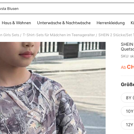
sta Blusen
and down arrow keys to navigate search Zuletzt gesucht and Suche und Finde. Pr
Haus & Wohnen
Unterwäsche & Nachtwäsche
Herrenkleidung
K
 Girls Sets
T-Shirt-Sets für Mädchen im Teenageralter
/
/
SHEIN
Quetsc
Shirt 
SKU: s
Outfit
Passen
C
Ab
PR
Größ
8Y 
10Y
12Y