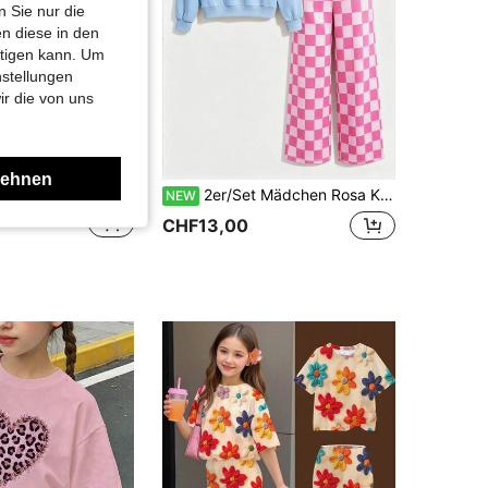
 Sie nur die
n diese in den
htigen kann. Um
nstellungen
ir die von uns
lehnen
Frühling und Sommer Tween Mädchen Lässig Mode Kreativ Personalisiert Hochwertig Erfrischend Leopardenmuster Patchwork Grafik Buchstaben Muster Entspannt Schulanfang
2er/Set Mädchen Rosa Karo & Fischmuster Rundhals Sweatshirt + zufällige Patchwork Karo Hose, Herbst/Winter Mode Neuer Stil
NEW
CHF13,00