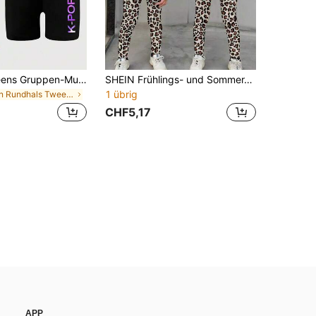
Mädchen Tweens Gruppen-Muster Rundhals Kurzarm T-Shirt + K-POP Buchstaben Muster enge Shorts, Frühling/Sommer Neues Tween-Mädchen 2-teiliges Set
SHEIN Frühlings- und Sommer-lässig-Mode kreative personalisierte erfrischende minimalistische Dutt-Frisur coole Mädchen Leopard Muster Schleife Sonnenbrille Leopard Muster Muster lässig Basic Kurz-T-Shirt und Leggings Set, bequem für den täglichen Gebrauch, geeignet für Frühling, Sommer und Herbst Tween-Mädchen Atmosphäre Outfit, Sets
1 übrig
in Rundhals Tween Girls T-Shirt Co-ords
CHF5,17
APP