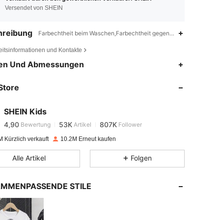
Versendet von SHEIN
hreibung
Farbechtheit beim Waschen,Farbechtheit gegenüber Reiben,Dime
eitsinformationen und Kontakte
en Und Abmessungen
4,90
53K
807K
Store
4,90
53K
807K
SHEIN Kids
4,90
53K
807K
Bewertung
Artikel
Follower
m***n
bezahlt
Vor 1 Tag
 Kürzlich verkauft
10.2M Erneut kaufen
4,90
53K
807K
Alle Artikel
Folgen
4,90
53K
807K
MMENPASSENDE STILE
4,90
53K
807K