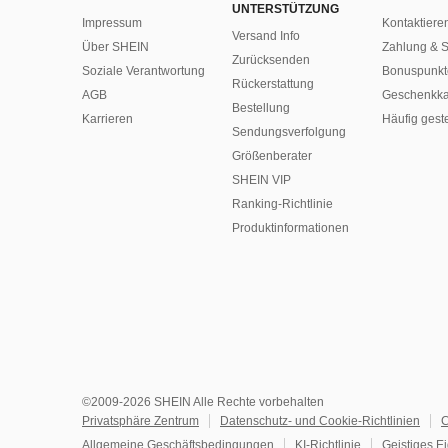
UNTERSTÜTZUNG
Impressum
Kontaktiere
Versand Info
Über SHEIN
Zahlung & S
Zurücksenden
Soziale Verantwortung
Bonuspunkt
Rückerstattung
AGB
Geschenkka
Bestellung
Karrieren
Häufig gest
Sendungsverfolgung
Größenberater
SHEIN VIP
Ranking-Richtlinie
​Produktinformationen
©2009-2026 SHEIN Alle Rechte vorbehalten
Privatsphäre Zentrum
Datenschutz- und Cookie-Richtlinien
C
Allgemeine Geschäftsbedingungen
KI-Richtlinie
Geistiges E