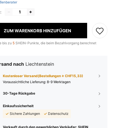
ßenberater
:
ZUM WARENKORB HINZUFÜGEN
e bis zu
5
SHEIN-Punkte, die beim Bezahlvorgang berechnet
.
rsand nach
Liechtenstein
Kostenloser Versand(Bestellungen ≥ CHF15,33)
Voraussichtliche Lieferung:
8-9 Werktagen
30-Tage Rückgabe
Einkaufssicherheit
Sichere Zahlungen
Datenschutz
Verkauft durch den gewerblichen Verkäufer: SHEIN