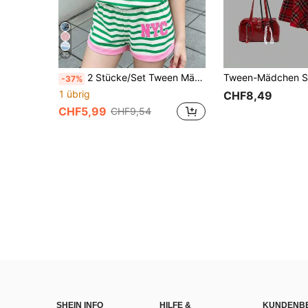
30
2 Stücke/Set Tween Mädchen lässig Grün gestreift & "New York" Grafik, Kontrast Pink, Rückkehr zur Schule Stil, College Vibe, Kurzarm Top und Shorts, süßer Sommer Outfit
-37%
1 übrig
CHF8,49
CHF5,99
CHF9,54
SHEIN INFO
HILFE &
KUNDENB