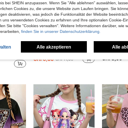
bnis bei SHEIN anzupassen. Wenn Sie "Alle ablehnen" auswählen, lassen
erlichen Cookies zu, die unsere Website zum Laufen bringen. Sie könne
gen deaktivieren, was jedoch die Funktionalität der Website beeinträc
n uns verwendeten Cookies zu erfahren und Ihre optionalen Cookie-Ei
n Sie bitte "Cookies verwalten". Weitere Informationen darüber, wie w
verarbeiten,
finden Sie in unserer Datenschutzerklärung.
20
alten
Alle akzeptieren
Alle ab
SHEIN Tween Mädchen Sportliches Set aus rosa und dunkelgrünem Kontrast-Kurzarm-T-Shirt und Shorts, Sommer, locker sitzend, leichter Stoff, geeignet für Alltagstragen, lässig Sport oder zum Kombinieren
R KIDS
-45%
SHEIN Tween Mädchen Tween Mädchen Tween Mädchen Tween Mädchen Lässiges Mode Set mit lockerem T-Shirt & engen Radlerhosen 2 Teile
CHF8,99
CHF6,00
CHF11,09