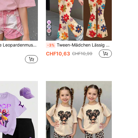
9
Kinder Vintage Leopardenmuster Herz Patchwork Stickerei Muster, Tween Mädchen Lässig Minimalistisch Kurzarm & Shorts 2-teiliges Set, geeignet für den Sommer
Tween-Mädchen Lässig Minimalistisch Süß Lustig Strukturierter Blumenmuster Kurzarm & Lange Hose 2 Stücke Set, Geeignet für Sommer, Grafik, Gemütlich, Mädchen Outfit Sets, Y2K, Vintage, Urlaub
-3%
CHF10,63
CHF10,99