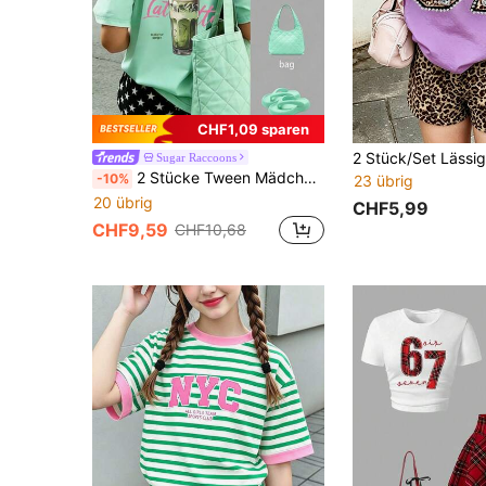
CHF1,09 sparen
Sugar Raccoons
2 Stücke Tween Mädchen Sommer Outfit - Kurzarm T-Shirt kombiniert mit gestreifter Shorts, modischer/Y2K/Streetwear Stil, künstlerischer Vibe Top und Shorts Set
-10%
23 übrig
20 übrig
CHF5,99
CHF9,59
CHF10,68