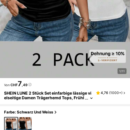
1/11
7
CHF
,49
Von
SHEIN LUNE 2 Stück Set einfarbige lässige vi
4,76
(
1000+
)
elseitige Damen Trägerhemd Tops, Frühl
ing Sommer, Lässig
Farbe: Schwarz Und Weiss