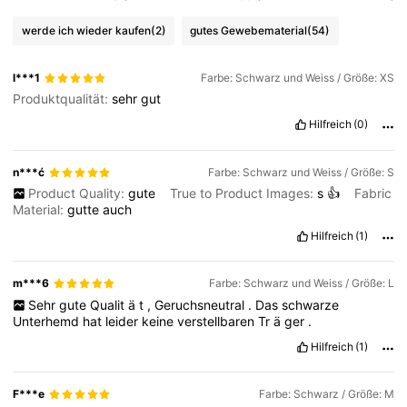
werde ich wieder kaufen
(2)
gutes Gewebematerial
(54)
l***1
Farbe: Schwarz und Weiss / Größe: XS
Produktqualität:
sehr
gut
Hilfreich
(0)
n***ć
Farbe: Schwarz und Weiss / Größe: S
Product Quality:
gute
True to Product Images:
s
👍
Fabric
Material:
gutte
auch
Hilfreich
(1)
m***6
Farbe: Schwarz und Weiss / Größe: L
Sehr
gute
Qualit
ä
t
,
Geruchsneutral
.
Das
schwarze
Unterhemd
hat
leider
keine
verstellbaren
Tr
ä
ger
.
Hilfreich
(1)
F***e
Farbe: Schwarz / Größe: M