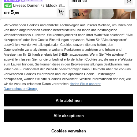
8
CHF
,99
Livesso Damen Farbblock Sli
NEW
m Fit vielseitiges Alltags Lässig Top
5
CHF
,99
Wir verwenden Cookies und ähnliche Technologien auf unserer Website, um Ihnen den
von Ihnen angeforderten Service bereitzustellen und Ihnen das bestmögliche
Webseitenerlebnis zu bieten. Sie können jederzeit nach Ihrer Wahl "Alle ablehnen", "Alle
akzeptieren" oder Ihre Cookie-Einstellungen anpassen. Wenn Sie "Alle akzeptieren"
auswählen, werden wir alle optionalen Cookies setzen, die uns helfen, den
Datenverkehr zu analysieren, erweiterte Funktionen anzubieten und Inhalte und
Anzeigen an Ihr Einkaufserlebnis bei SHEIN anzupassen. Wenn Sie "Alle ablehnen"
auswählen, lassen Sie nur die unbedingt erforderlichen Cookies zu, die unsere Website
zum Laufen bringen. Sie können diese in den Browsereinstellungen deaktivieren, was
jedoch die Funktionalität der Website beeinträchtigen kann. Um mehr über die von uns
verwendeten Cookies zu erfahren und Ihre optionalen Cookie-Einstellungen
anzupassen, wählen Sie bitte "Cookies verwalten". Weitere Informationen darüber, wie
wir die von uns erfassten Daten verarbeiten,
finden Sie in unserer
Datenschutzerklärung.
4
Alle ablehnen
Dazy SPICE
DAZY 2er/Set Damen figurbetontes
rückenfreies Camisole, Schwarz &
3
Tseoso 3er/Set Damen weiße Basic
CHF
,60
-43%
CHF6,37
Weiß Sommer
Alle akzeptieren
Camisole Tops, 95% Baumwolle, läs
8
CHF
,24
sig, figurbetont, für den Alltag, Som
mer, niedlich, Vintage, Softgirl, Som
merausflug, Zuhause, Schulanfang,
Cookies verwalten
ZUM WARENKORB HINZUFÜGEN
Herbst