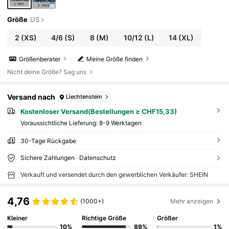
Größe
US
2
(XS)
4/6
(S)
8
(M)
10/12
(L)
14
(XL)
Größenberater
Meine Größe finden
Nicht deine Größe? Sag uns
Versand nach
Liechtenstein
Kostenloser Versand(Bestellungen ≥ CHF15,33)
Voraussichtliche Lieferung:
8-9 Werktagen
30-Tage Rückgabe
Sichere Zahlungen · Datenschutz
Verkauft und versendet durch den gewerblichen Verkäufer: SHEIN
4,76
(1000+)
Mehr anzeigen
Kleiner
Richtige Größe
Größer
10%
89%
1%