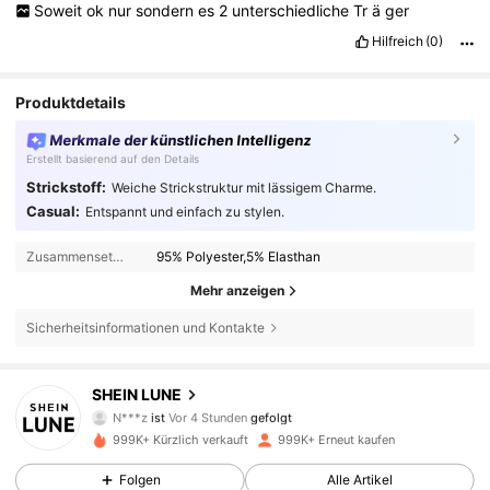
Soweit
ok
nur
sondern
es
2
unterschiedliche
Tr
ä
ger
Hilfreich
(0)
Produktdetails
Merkmale der künstlichen Intelligenz
Erstellt basierend auf den Details
Strickstoff:
Weiche Strickstruktur mit lässigem Charme.
Casual:
Entspannt und einfach zu stylen.
Zusammensetzung:
95% Polyester,5% Elasthan
Mehr anzeigen
Sicherheitsinformationen und Kontakte
1M Follower
4,85
SHEIN LUNE
N***z
ist
Vor 4 Stunden
gefolgt
V***3
ist am Durchsuchen
999K+ Kürzlich verkauft
999K+ Erneut kaufen
1M Follower
4,85
Folgen
Alle Artikel