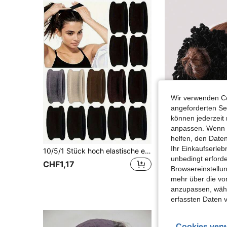
Wir verwenden Co
angeforderten Ser
können jederzeit 
anpassen. Wenn Si
4
helfen, den Date
Ihr Einkaufserle
10/5/1 Stück hoch elastische extra breite nahtlose Haargummis, modisch & elegant - Haargummis, die das Haar nicht beschädigen, geeignet für Frauen mit hohem Pferdeschwanz, tägliche Verwendung Gummibänder
1 Stück modischer großer schwarzer Haargummi Scrunchie, Haargummi, Pferdeschwa
-24%
unbedingt erford
CHF1,17
CHF1,41
CHF1,8
Browsereinstellun
mehr über die vo
anzupassen, wähle
erfassten Daten 
Cookies verw