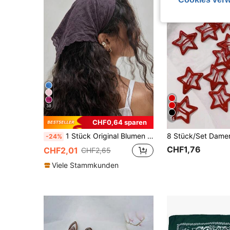
38
14
CHF0,64 sparen
1 Stück Original Blumen besticktes Haarband mit gerolltem Rand für Frauen, geeignet für den täglichen Gebrauch und Urlaub, Sommer Haaraccessoires Strandtuch Urlaub Frauen Bandanas, Boho Chic
-24%
CHF1,76
CHF2,01
CHF2,65
Viele Stammkunden