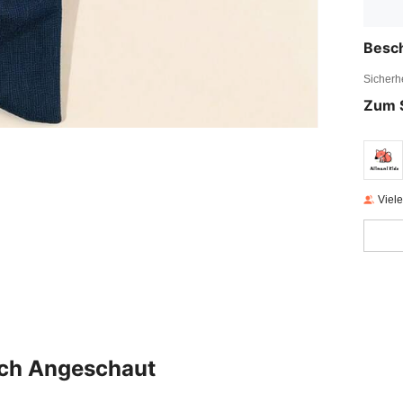
Besc
Sicherh
Zum 
Viel
uch Angeschaut