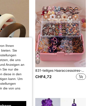
4,82
90
193
von Ihnen
 bieten. Sie
nstellungen
etzen, die uns
17
 und Anzeigen an
 Sie nur die
3 Stücke/1 Stück hochwertige Retro elegante einfarbige Haarreifen für Damen, modisch vielseitig geeignet für tägliche Ausflüge, Schönheit, Zuhause, Haaraccessoires
831-teiliges Haaraccessoires-Set im sanften Academy-Girl-Stil in Morandi-Kaffeefarben, geeignet für Mädchen. Enthält Perlen-Satin-Schleifen/Glitzer-Sonnenblumen/Glitzer-Schmetterlinge/glänzende Schleifen/Stern-Haarspangen, Kaninchenohr-Haargummis, Mini-Haarklammern und verschiedene hoch elastische Basis-Haargummis. Perfekt für tägliches Haarstyling/Party/Fotoshooting
n diese in den
CHF4,72
htigen kann. Um
nstellungen
ir die von uns
lehnen