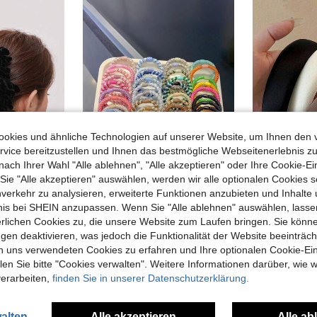
okies und ähnliche Technologien auf unserer Website, um Ihnen den 
vice bereitzustellen und Ihnen das bestmögliche Webseitenerlebnis zu
nach Ihrer Wahl "Alle ablehnen", "Alle akzeptieren" oder Ihre Cookie-Ei
e "Alle akzeptieren" auswählen, werden wir alle optionalen Cookies s
CHF0,09 sparen
nverkehr zu analysieren, erweiterte Funktionen anzubieten und Inhalte
bnis bei SHEIN anzupassen. Wenn Sie "Alle ablehnen" auswählen, lassen
nzhalter, Haargummis, Scrunchies, Haare, Schönheit, Zuhause, Haaraccessoires
5 Stücke einfarbige lässige elastische Haargummis aus Polyesterfaser, dicke Pferdeschwanzhalter, einfach, Gummibänder, Haarseil, Haaraccessoires
-4%
erlichen Cookies zu, die unsere Website zum Laufen bringen. Sie könne
CHF2,68
CHF1,83
7
CHF1,92
gen deaktivieren, was jedoch die Funktionalität der Website beeinträc
n uns verwendeten Cookies zu erfahren und Ihre optionalen Cookie-Ei
n Sie bitte "Cookies verwalten". Weitere Informationen darüber, wie w
verarbeiten,
finden Sie in unserer Datenschutzerklärung.
alten
Alle akzeptieren
Alle ab