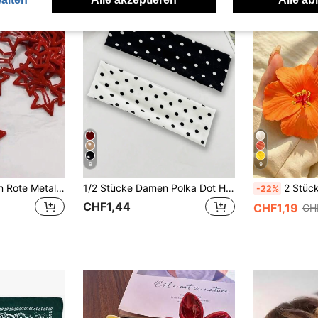
9
9
8 Stück/Set Damen Rote Metall Stern Haarclips, perfekt für den täglichen Gebrauch, mit fünfzackigem Stern süße Haarschmuck Streety2k Klemmclips Haarklammern, Schulsachen, Neujahrsglamour, Kopfschmuck, Haarspangen
1/2 Stücke Damen Polka Dot Haarband - Weiches, bequemes, elastisches breites Haarband, rutschfest, Yoga, Sport, Laufen, Haarband, Haarreif, gestrickter Stoff, Schwarz & Weiß, klassisches Muster, tägliche Kleidung, Gesichtswaschen, Make-up Haarband, Urlaub, Herbst, Y2K
2 Stück/Set große orangefarbene Hibiskus Haarclips für Frauen, matt
-22%
CHF1,44
CHF1,19
CH