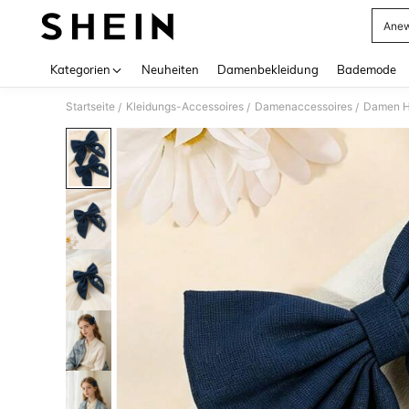
Anew
Use up 
Kategorien
Neuheiten
Damenbekleidung
Bademode
Startseite
Kleidungs-Accessoires
Damenaccessoires
Damen H
/
/
/