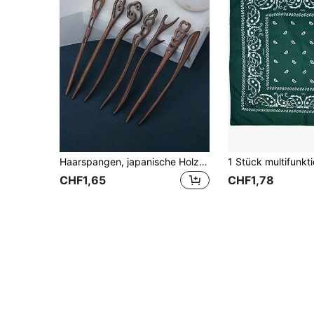
Haarspangen, japanische Holz-Haarspangen, lässige Holz-Haarspangen, handgefertigte Haarspangen für Frauen, Zubehör zum Erstellen von Haarknoten, Haarknoten-Verlängerung, Haarspangen, Haarzubehör
CHF1,65
CHF1,78