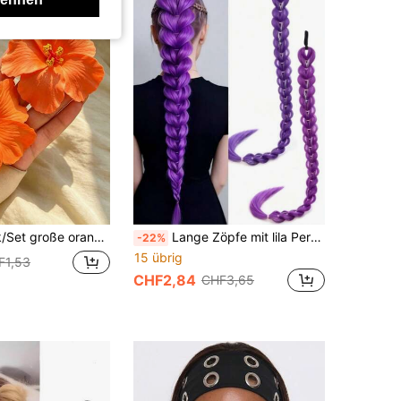
e tropische Hawaii-Stil Haarclips geeignet für dickes und dünnes Haar, Sommer Strand Urlaub Haarzubehör, elegante Blumen Haarclips, Festival, Party
Lange Zöpfe mit lila Perücke, verziert mit transparenten Haarspangen, künstliche Haarteile. Geeignet für den täglichen Gebrauch, Dekoration und Verwendung bei Partys
-22%
15 übrig
F1,53
CHF2,84
CHF3,65