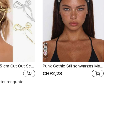
5
1 Packung 11,5 cm Cut Out Schleife Metall Haarspangen, geeignet für täglichen Sommertragen, Strandaccessoires für Urlaub, Reise, Geburtstag
Punk Gothic Stil schwarzes Metall Ösen Haarband, breites elastisches rutschfestes Haarband, geeignet für Yoga Sport, cooles Metall Nieten tägliche Mode Damen Haaraccessoire
CHF2,28
etourenquote