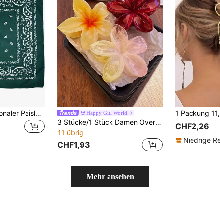
1 Stück multifunktionaler Paisley, Cashew Blumen Muster Polyester Outdoor Sport Balaclava Bandana, Nackenwärmer, Kopfbedeckung (zufälliger schwarzer Liniendruck oder kein Muster) Haarband Turban Stirnband Schweißband, Haarband Herbst Winter Haarzubehör für Frauen für Urlaubsoutfits, Eleganter Schal Sommeroutfits, Festival, Party
Happy Girl World.
3 Stücke/1 Stück Damen Oversize 8cm/3,15 Zoll Rosa Gelb, Gelb und Burgunder Kunststoff Blumen Haarspangen, modisch elegant, minimalistische Haarzubehör, geeignet für Alltag, Lässig, Party, Arbeit, Strand, Urlaub, Frisurdesign, Gesichts-/Haarwäsche, Make-up, Kleidung und andere Anlässe, Haarklammern, unverzichtbar für Herbst-/Winterurlaubskleidung, Damen Blumen Haarspangen, unverzichtbar für Sommerkleidung, Frühlings-Haarklammern, Sommer-Haarklammern, Herbst-Haarzubehör, Winter-Haarklammern
CHF2,26
11 übrig
Niedrige R
CHF1,93
Mehr ansehen