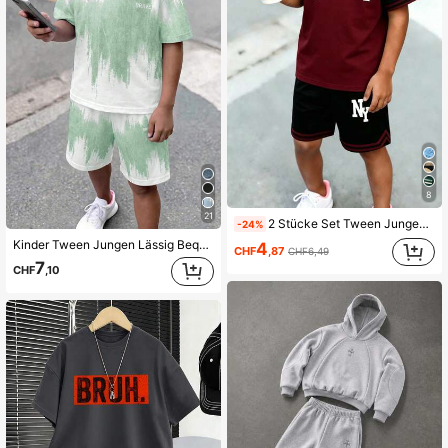
808K Follower
4,89
8
21
2 Stücke Set Tween Jungen Cooles Englisches Slogan All-Over Muster Mode Rundhals Kurzarm T-Shirt und Sport Shorts, geeignet für Feiertagsparty, Frühling/Sommer, lässig bequem, Sommer Must-Wear, Mode Lässig Kleidung, Frühling/Sommer Streetwear, lässige Outfits für Schulanfangsparty, geeignet für Outdoor Picknick
-24%
Kinder Tween Jungen Lässig Bequeme Mode Minimalistisch Rundhals Kurzarm T-Shirt & Shorts Set
4
CHF
,87
CHF6,49
7
CHF
,10