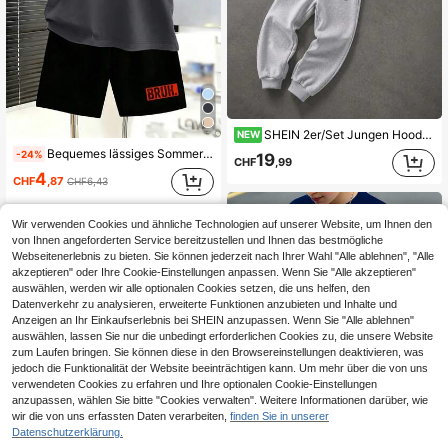
SHEIN 2er/Set Jungen Hoodie & Jogginghose Set, Frühherbst Neuankömmling, Schulanfang Essential, hochwertiger grauer minimalistischer Streetwear Stil, Langarm Pullover Hoodie mit passender Jogginghose mit Kordelzug und Bündchen, klassisches dunkles Kreuzblumenmuster, lässiger Alltagslook, Streetstyle Outfit für Jungen, empfohlen für Schule und Ausflüge
NEW
Bequemes lässiges Sommer-Set für Teenager-Jungen - buntes T-Shirt mit Buchstaben-Muster und Rundhalsausschnitt + Shorts, Schulanfang
-24%
19
CHF
,99
4
CHF
,87
CHF6,43
Wir verwenden Cookies und ähnliche Technologien auf unserer Website, um Ihnen den
von Ihnen angeforderten Service bereitzustellen und Ihnen das bestmögliche
Webseitenerlebnis zu bieten. Sie können jederzeit nach Ihrer Wahl "Alle ablehnen", "Alle
akzeptieren" oder Ihre Cookie-Einstellungen anpassen. Wenn Sie "Alle akzeptieren"
auswählen, werden wir alle optionalen Cookies setzen, die uns helfen, den
Datenverkehr zu analysieren, erweiterte Funktionen anzubieten und Inhalte und
Anzeigen an Ihr Einkaufserlebnis bei SHEIN anzupassen. Wenn Sie "Alle ablehnen"
auswählen, lassen Sie nur die unbedingt erforderlichen Cookies zu, die unsere Website
zum Laufen bringen. Sie können diese in den Browsereinstellungen deaktivieren, was
jedoch die Funktionalität der Website beeinträchtigen kann. Um mehr über die von uns
verwendeten Cookies zu erfahren und Ihre optionalen Cookie-Einstellungen
anzupassen, wählen Sie bitte "Cookies verwalten". Weitere Informationen darüber, wie
wir die von uns erfassten Daten verarbeiten,
finden Sie in unserer
Datenschutzerklärung.