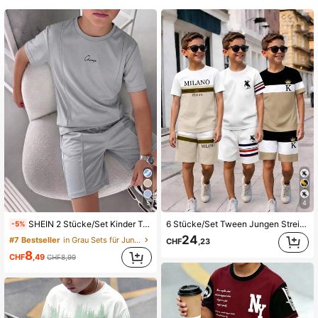
808K Follower
4,89
808K Follower
4,89
808K Follower
4,89
808K Follower
4,89
5
4
SHEIN 2 Stücke/Set Kinder Tween Jungen Casual Buchstaben Muster Rundhals Kurzarm Top und Shorts Outfit, geeignet für Pendeln, Schule, Alltag, Sport, Frühling/Sommer
6 Stücke/Set Tween Jungen Streifenshirt, Ritter, Buchstaben-Muster Rundhals Kurzarm T-Shirt und Taschenshorts
-5%
808K Follower
4,89
24
#7 Bestseller
in Grau Sets für Jungen im Teenageralter
CHF
,23
8
CHF
,49
CHF8,99
808K Follower
4,89