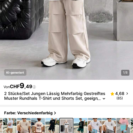
1/8
KI-generiert
9
CHF
,49
Von
2 Stücke/Set Jungen Lässig Mehrfarbig Gestreiftes
4,68
Muster Rundhals T-Shirt und Shorts Set, geeign
(85)
et für den täglichen Gebrauch und Outdoor-Out
fits
Farbe: Verschiedenfarbig