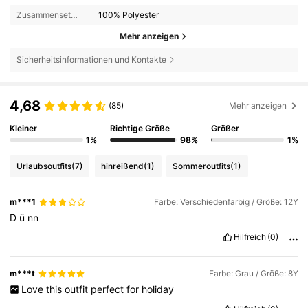
Zusammensetzung:
100% Polyester
Mehr anzeigen
Sicherheitsinformationen und Kontakte
4,68
(85)
Mehr anzeigen
Kleiner
Richtige Größe
Größer
1%
98%
1%
Urlaubsoutfits
(7)
hinreißend
(1)
Sommeroutfits
(1)
m***1
Farbe: Verschiedenfarbig / Größe: 12Y
D
ü
nn
Hilfreich
(0)
m***t
Farbe: Grau / Größe: 8Y
Love
this
outfit
perfect
for
holiday