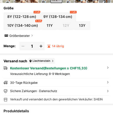
Größe
4 left
1 left
8Y
(122-128 cm)
9Y
(128-134 cm)
6 left
10Y
(134-140 cm)
11Y
12Y
13Y
Größenberater
Menge:
14 übrig
Versand nach
Liechtenstein
Kostenloser Versand(Bestellungen ≥ CHF15,33)
Voraussichtliche Lieferung:
8-9 Werktagen
30-Tage Rückgabe
Sichere Zahlungen · Datenschutz
Verkauft und versendet durch den gewerblichen Verkäufer: SHEIN
Produktdetails