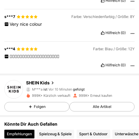
Hilfreich
(0)
s***7
Farbe: Verschiedenfarbig / Größe: 8Y
Very
nice
colour
Hilfreich
(0)
v***4
Farbe: Blau / Größe: 12Y
👍🏾👍🏾👍🏾👍🏾👍🏾👍🏾👍🏾👍🏾👍🏾👍🏾
Hilfreich
(0)
808K Follower
4,89
SHEIN Kids
M***a
ist
Vor 10 Minuten
gefolgt
v***n
ist am Durchsuchen
999K+ Kürzlich verkauft
999K+ Erneut kaufen
808K Follower
4,89
Folgen
Alle Artikel
808K Follower
4,89
Könnte Dir Auch Gefallen
Empfehlungen
Spielzeug & Spiele
Sport & Outdoor
Unterwäsche
808K Follower
4,89