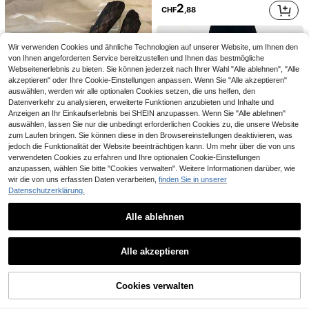
2
CHF
,88
2
3
CHF
,58
CHF
,15
Wir verwenden Cookies und ähnliche Technologien auf unserer Website, um Ihnen den
von Ihnen angeforderten Service bereitzustellen und Ihnen das bestmögliche
Webseitenerlebnis zu bieten. Sie können jederzeit nach Ihrer Wahl "Alle ablehnen", "Alle
akzeptieren" oder Ihre Cookie-Einstellungen anpassen. Wenn Sie "Alle akzeptieren"
auswählen, werden wir alle optionalen Cookies setzen, die uns helfen, den
Datenverkehr zu analysieren, erweiterte Funktionen anzubieten und Inhalte und
Anzeigen an Ihr Einkaufserlebnis bei SHEIN anzupassen. Wenn Sie "Alle ablehnen"
auswählen, lassen Sie nur die unbedingt erforderlichen Cookies zu, die unsere Website
zum Laufen bringen. Sie können diese in den Browsereinstellungen deaktivieren, was
jedoch die Funktionalität der Website beeinträchtigen kann. Um mehr über die von uns
verwendeten Cookies zu erfahren und Ihre optionalen Cookie-Einstellungen
anzupassen, wählen Sie bitte "Cookies verwalten". Weitere Informationen darüber, wie
wir die von uns erfassten Daten verarbeiten,
finden Sie in unserer
Datenschutzerklärung.
Modische, sexy, elegante und reife schwarze Rosen Spitze Leggings, geeignet für den täglichen Casual-Stil, Ausgehen, Party, Bürokleidung, ideales Geschenk für die Freundin an Valentinstag, Muttertag, Halloween, Weihnachten
2
Alle ablehnen
CHF
,53
ROMWE
Ähnliche vorrätige Artikel anzeigen
Alle ansehen
1 Stück Große Größen Hochelastische einfarbige Sonnenblumen Muster Netzstrümpfe, sexy Cut Out Mesh Strumpfhose perfekt für Halloween
Damen-Leggings mit hoher Elastizität, eng anliegend, Cut Out Fischernetz-Design, dünn, sexy, schwarz, Strumpfhose für Frühling und Sommer
ROMWE Goth 1 Stück Valentine's Day Jacquard Netzstrumpfhose
-1%
Alle akzeptieren
3
Sorry, dieses Produkt ist ausverkauft.
3
1 übrig
CHF
,68
CHF
,18
5
CHF
,98
CHF6,06
Cookies verwalten
AUSVERKAUFT