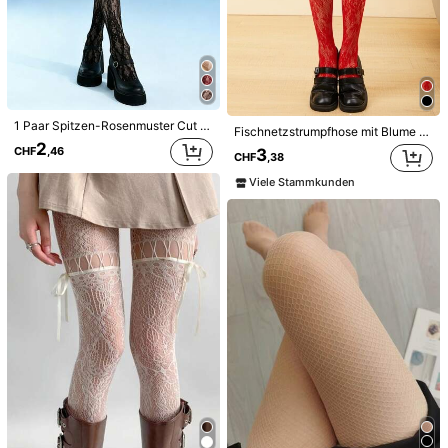
143 Follower
4,40
CHF0,72 sparen
143 Follower
4,40
1 Paar Spitzen-Rosenmuster Cut Out-Netz Überknie-Socken, Cut Out-Design, geeignet für Sommer, tägliche Zusammenkünfte, Partys und Ausflüge
Fischnetzstrumpfhose mit Blume Muster
2 Stücke/Set Große Größen Damen Gothic Stil Netzstrumpfhose & Spandex Schwarz Ausgeschnittene Leggings Ganzkörper, vielseitig
1 Paar Y2K Distressed Punk Style zerrissene dunkle Fischernetz-Strümpfe, Gothic Nischen Fischernetz-Socken
-21%
2
CHF
,46
3
CHF
,38
2
33 übrig
CHF
,86
Viele Stammkunden
2
143 Follower
4,40
CHF
,61
CHF3,33
143 Follower
4,40