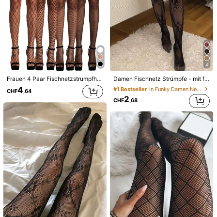
4
Frauen 4 Paar Fischnetzstrumpfhose mit für Täglich
Damen Fischnetz Strümpfe - mit floraler Spitze, sexy französischer Stil, perfekt für Dates, Layering und romantische Geschenke
4
#1 Bestseller
in Funky Damen Netzstrumpfhose
CHF
,64
2
CHF
,68
1/6
2
CHF
,88
2 Stück Große Größen Schwarze Fischnetz Strumpf
4,18
hosen, Hochdehnbare Ausgeschnittene Leggin
(16)
gs, Vielseitig Einsetzbare Gothic Mode für alle J
ahreszeiten
Größe
Einheitsgröße
L-XXL