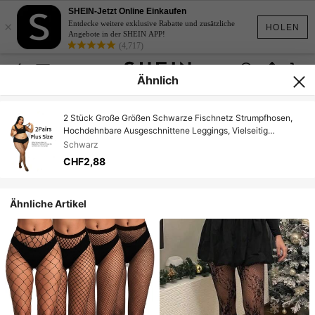
SHEIN-Jetzt Online Einkaufen
×
Entdecke weitere exklusive Rabatte und zusätzliche
HOLEN
Angebote in der SHEIN APP!
(4,717)
Ähnlich
2 Stück Große Größen Schwarze Fischnetz Strumpfhosen,
Hochdehnbare Ausgeschnittene Leggings, Vielseitig
Einsetzbare Gothic Mode für alle Jahreszeiten
Schwarz
CHF2,88
Ähnliche Artikel