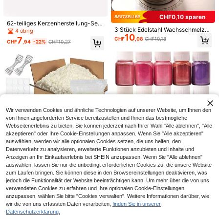
6 Stück Häkel-Tasche Bastel-Set |
1
Verstellbarer PU-Schnalle, Boden u
CHF
,79
CHF0,10 sparen
nd Kürbis-förmige Schnalle, modisc
62-teiliges Kerzenherstellung-Set,
he PU-Umhängetasche, handgefert
3 Stück Edelstahl Wachsschmelzto
DIY-Handarbeitsmaterialien, 12 leer
4 übrig
igte Bastel-Materialien, einfach her
10
pf Set mit hitzebeständigem Griff u
e Kerzengläser, enthält 50-teiliges
7
CHF
,08
CHF10,18
zustellen, DIY Tasche Zubehör, Gel
1 Set 3D Perlen-Kit, mehrere Stile.
CHF
,94
-22%
CHF10,27
nd Rührlöffel, geeignet für DIY Bast
Kerzenherstellungs-Zubehör, Doch
dbörse Bastel-Materialien, DIY Geld
Perlen-Tier-Set, Miniatur 3D Perlen
16 übrig
eleien, Schmuckherstellung, Kerze
te, Aufkleber und Dochthalter. Geei
börse Herstellung
-Tier-Kit, Halloween Schlüsselanhä
9
nschmelzen und mehr
gnet für Feiertagsgeschenke, Baste
CHF
,88
nger Perlen-Herstellungs-Set, inklu
lbedarf und Partydekorationen.
sive Anleitung und Materialien. Süß
e und einzigartige handgemachte H
alloween-Dekorationen.
Wir verwenden Cookies und ähnliche Technologien auf unserer Website, um Ihnen den
von Ihnen angeforderten Service bereitzustellen und Ihnen das bestmögliche
Webseitenerlebnis zu bieten. Sie können jederzeit nach Ihrer Wahl "Alle ablehnen", "Alle
akzeptieren" oder Ihre Cookie-Einstellungen anpassen. Wenn Sie "Alle akzeptieren"
auswählen, werden wir alle optionalen Cookies setzen, die uns helfen, den
Datenverkehr zu analysieren, erweiterte Funktionen anzubieten und Inhalte und
Anzeigen an Ihr Einkaufserlebnis bei SHEIN anzupassen. Wenn Sie "Alle ablehnen"
15-Farben Mica Pulver Pigment Se
1 Set DIY Kerzengießset, enthält Ke
auswählen, lassen Sie nur die unbedingt erforderlichen Cookies zu, die unsere Website
5
t für Epoxidharz Farbstoff - feine, le
15
rzengießtopf, Sojaöl, 2 Dochtklemm
CHF
,39
-24%
CHF7,18
zum Laufen bringen. Sie können diese in den Browsereinstellungen deaktivieren, was
CHF
,18
ichte und vielseitige Farben für DIY
10/30 Stücke Muschel, Schnecken
en, 20 Dochte, 20 Kerzenetiketten
jedoch die Funktionalität der Website beeinträchtigen kann. Um mehr über die von uns
Handwerk und Schmuckherstellun
1
haus, Seestern Legierung Anhänger
und 1 Löffel.
5 Stücke "I LOVE MOM" runde Silik
CHF
,63
verwendeten Cookies zu erfahren und Ihre optionalen Cookie-Einstellungen
g
glänzende Charms für DIY Armban
onperlen, Muttertagsschmuckzube
30 übrig
anzupassen, wählen Sie bitte "Cookies verwalten". Weitere Informationen darüber, wie
d, Halskette, Fußkettchen Herstellu
hör, geeignet für DIY Armband, Hals
3
wir die von uns erfassten Daten verarbeiten,
finden Sie in unserer
ng
CHF
,90
kette, Handyanhänger, Taschendek
Datenschutzerklärung.
oration, kreatives handgemachtes
Ähnliche vorrätige Artikel anzeigen
Alle ansehen