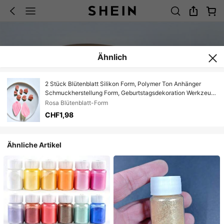
Ähnlich
2 Stück Blütenblatt Silikon Form, Polymer Ton Anhänger
Schmuckherstellung Form, Geburtstagsdekoration Werkzeug,
Blütenblatt Wachs Formung Silikon Form
Rosa Blütenblatt-Form
CHF1,98
Ähnliche Artikel