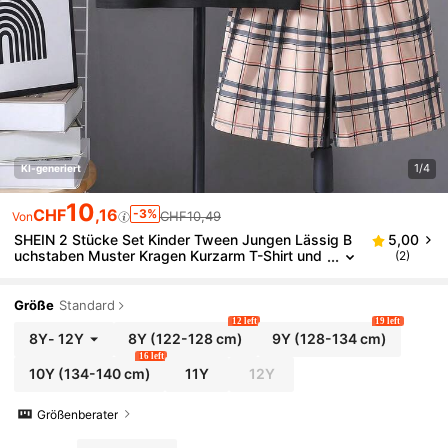
1/4
KI-generiert
10
CHF
,16
-3%
CHF10,49
Von
SHEIN 2 Stücke Set Kinder Tween Jungen Lässig B
5,00
uchstaben Muster Kragen Kurzarm T-Shirt und
(2)
Kariertes Muster Shorts, geeignet für Pendeln,
Schule, tägliche Lässig, Sport, Frühling/Sommer
Größe
Standard
12 left
19 left
8Y
-
12Y
8Y
(122-128 cm)
9Y
(128-134 cm)
16 left
10Y
(134-140 cm)
11Y
12Y
Größenberater