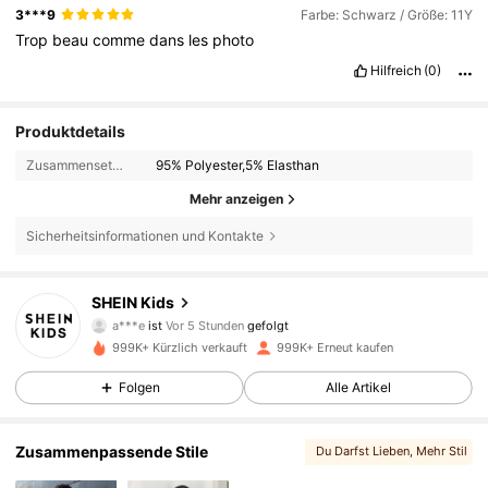
3***9
Farbe: Schwarz / Größe: 11Y
Trop
beau
comme
dans
les
photo
Hilfreich
(0)
Produktdetails
Zusammensetzung:
95% Polyester,5% Elasthan
Mehr anzeigen
Sicherheitsinformationen und Kontakte
810K Follower
4,89
SHEIN Kids
a***e
ist
Vor 5 Stunden
gefolgt
999K+ Kürzlich verkauft
999K+ Erneut kaufen
810K Follower
4,89
Folgen
Alle Artikel
810K Follower
4,89
Zusammenpassende Stile
Du Darfst Lieben
, Mehr Stil
, Passende Auswahlmöglichkeiten