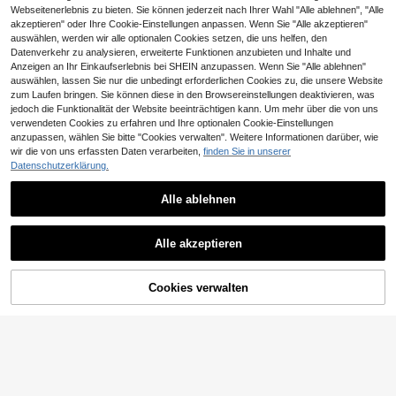
Webseitenerlebnis zu bieten. Sie können jederzeit nach Ihrer Wahl "Alle ablehnen", "Alle
akzeptieren" oder Ihre Cookie-Einstellungen anpassen. Wenn Sie "Alle akzeptieren"
auswählen, werden wir alle optionalen Cookies setzen, die uns helfen, den
Datenverkehr zu analysieren, erweiterte Funktionen anzubieten und Inhalte und
Anzeigen an Ihr Einkaufserlebnis bei SHEIN anzupassen. Wenn Sie "Alle ablehnen"
auswählen, lassen Sie nur die unbedingt erforderlichen Cookies zu, die unsere Website
zum Laufen bringen. Sie können diese in den Browsereinstellungen deaktivieren, was
jedoch die Funktionalität der Website beeinträchtigen kann. Um mehr über die von uns
verwendeten Cookies zu erfahren und Ihre optionalen Cookie-Einstellungen
anzupassen, wählen Sie bitte "Cookies verwalten". Weitere Informationen darüber, wie
wir die von uns erfassten Daten verarbeiten,
finden Sie in unserer
Datenschutzerklärung.
9
Alle ablehnen
6
2 Stücke Jungen Lässig Outdoor O
utfit - Einfarbiges Kurzarm T-Shirt
12
Tween-Jungen Casual Komfort Mo
CHF
,85
mit Mandarinkragen und Shorts Set
Alle akzeptieren
de minimalistisches Set aus Rundha
10
mit Tasche, Sommer
CHF
,99
ls Kurzarm T-Shirt und Shorts, klass
isch stilvoller Teddybär & Retro Mus
ter, King Text Muster, Krone Muster,
Cookies verwalten
ZUM WARENKORB HINZUFÜGEN
geeignet für Frühling & Sommer