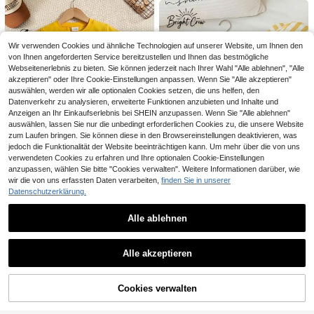
SHEIN 2er Set Baby Jungen Herbst
chstaben Grafik Hoodie ärmelloses
Jungen Sommer Kleidung
amilienfeiern oder Outdoor-Aktivitä
14
Winter Lässig Denim Jacke Denim
CHF
,44
Tank Top & Shorts Set, bequem für
ten, dieses Set bietet ein bequemes
Blaues Hemd Cordhose geeignet fü
drinnen, Outdoor, täglichen Gebrau
und modisches Trageerlebnis für Ihr
r Geburtstagsparty, Rave, Abendpar
ch, Sport, Spiel, Party, Fotoshootin
Baby
ty, Aufführung, Hochzeit, Vollmond,
g, Ferien, Frühling/Sommer
Wir verwenden Cookies und ähnliche Technologien auf unserer Website, um Ihnen den
Taufe und erste Geburtstagsfeier Ki
von Ihnen angeforderten Service bereitzustellen und Ihnen das bestmögliche
ndergarten Unisex Baby Kleidung B
Webseitenerlebnis zu bieten. Sie können jederzeit nach Ihrer Wahl "Alle ablehnen", "Alle
aby Winter Kleidung
akzeptieren" oder Ihre Cookie-Einstellungen anpassen. Wenn Sie "Alle akzeptieren"
auswählen, werden wir alle optionalen Cookies setzen, die uns helfen, den
Datenverkehr zu analysieren, erweiterte Funktionen anzubieten und Inhalte und
Anzeigen an Ihr Einkaufserlebnis bei SHEIN anzupassen. Wenn Sie "Alle ablehnen"
auswählen, lassen Sie nur die unbedingt erforderlichen Cookies zu, die unsere Website
zum Laufen bringen. Sie können diese in den Browsereinstellungen deaktivieren, was
jedoch die Funktionalität der Website beeinträchtigen kann. Um mehr über die von uns
verwendeten Cookies zu erfahren und Ihre optionalen Cookie-Einstellungen
anzupassen, wählen Sie bitte "Cookies verwalten". Weitere Informationen darüber, wie
wir die von uns erfassten Daten verarbeiten,
finden Sie in unserer
13
Datenschutzerklärung.
SHEIN 2-teiliges Kurzarm-Set Gelb
5
es T-Shirt und Shorts Set mit süße
CHF
,99
Bright Crew
m Entenmuster, weich und bequem,
15
Alle ablehnen
blassgelb, Sommer-Freizeitkleidun
2 Stücke Set Unisex Baby Jungen/
6
SHEIN Baby Jungen/Mädchen Läss
g, süßer Stil, Arbeits-, Party- und R
5
Mädchen Baby Jungen Frühling/So
Ähnliche vorrätige Artikel anzeigen
CHF
,99
Alle ansehen
ig Outfit Ganz Weiß Herbst Beschei
eise-Essential
mmer Lässig Süß Gestreiftes Muste
21 übrig
Playful Pals
den Familien-Matching Einfarbig H
r Kurzarm T-Shirt Set, Baby Jungen
Alle akzeptieren
10
CHF
,12
-24%
CHF13,49
SHEIN Playful Pals 2 Stück Baby Ju
alb-Reißverschluss Kragen Langar
Sorry, dieses Produkt ist ausverkauft.
Kleidung Set, Baby Jungen Somme
5
ngen gestreiftes Rundhals T-Shirt &
m Pullover Top & Bundlose Hose Se
r Outfit, Weich
CHF
,40
-39%
CHF8,99
verwaschenene Jeans Set, schwar
t
Cookies verwalten
AUSVERKAUFT
z-weiß kariert, Sommer Casual City
Break Street Style Baby Jungen Kle
idung