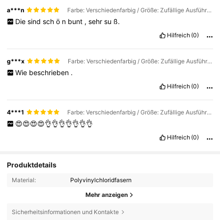
a***n
Farbe: Verschiedenfarbig / Größe: Zufällige Ausführung, 12 Stück/Packung
Die
sind
sch
ö
n
bunt
,
sehr
su
ß.
Hilfreich
(0)
g***x
Farbe: Verschiedenfarbig / Größe: Zufällige Ausführung, 12 Stück/Packung
Wie
beschrieben
.
Hilfreich
(0)
4***1
Farbe: Verschiedenfarbig / Größe: Zufällige Ausführung, 12 Stück/Packung
😍😍😍😍👌👌👌👌👌👌👌
Hilfreich
(0)
Produktdetails
Material:
Polyvinylchloridfasern
Mehr anzeigen
Sicherheitsinformationen und Kontakte