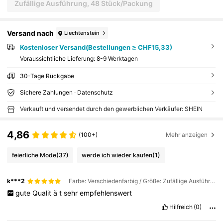
Zufällige Ausführung, 48 Stück/Packung
Versand nach
Liechtenstein
Kostenloser Versand(Bestellungen ≥ CHF15,33)
Voraussichtliche Lieferung:
8-9 Werktagen
30-Tage Rückgabe
Sichere Zahlungen · Datenschutz
Verkauft und versendet durch den gewerblichen Verkäufer: SHEIN
4,86
(100+)
Mehr anzeigen
feierliche Mode
(37)
werde ich wieder kaufen
(1)
k***2
Farbe: Verschiedenfarbig / Größe: Zufällige Ausführung, 24 Stück/Packung
gute
Qualit
ä
t
sehr
empfehlenswert
Hilfreich
(0)