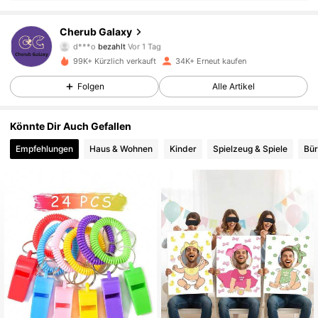
Cherub Galaxy
4.4K Follower
4,85
d***o
bezahlt
Vor 1 Tag
99K+ Kürzlich verkauft
34K+ Erneut kaufen
4.4K Follower
4,85
Folgen
Alle Artikel
Könnte Dir Auch Gefallen
4.4K Follower
4,85
Empfehlungen
Haus & Wohnen
Kinder
Spielzeug & Spiele
Bür
4.4K Follower
4,85
4.4K Follower
4,85
4.4K Follower
4,85