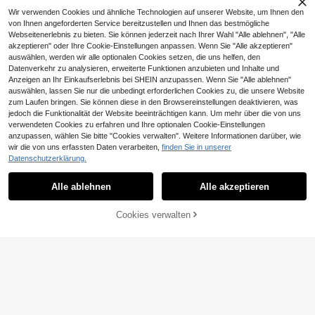
Wir verwenden Cookies und ähnliche Technologien auf unserer Website, um Ihnen den
von Ihnen angeforderten Service bereitzustellen und Ihnen das bestmögliche
Webseitenerlebnis zu bieten. Sie können jederzeit nach Ihrer Wahl "Alle ablehnen", "Alle
akzeptieren" oder Ihre Cookie-Einstellungen anpassen. Wenn Sie "Alle akzeptieren"
auswählen, werden wir alle optionalen Cookies setzen, die uns helfen, den
Datenverkehr zu analysieren, erweiterte Funktionen anzubieten und Inhalte und
Anzeigen an Ihr Einkaufserlebnis bei SHEIN anzupassen. Wenn Sie "Alle ablehnen"
Ähnliche vorrätige Artikel anzeigen
Alle ansehen
auswählen, lassen Sie nur die unbedingt erforderlichen Cookies zu, die unsere Website
zum Laufen bringen. Sie können diese in den Browsereinstellungen deaktivieren, was
jedoch die Funktionalität der Website beeinträchtigen kann. Um mehr über die von uns
verwendeten Cookies zu erfahren und Ihre optionalen Cookie-Einstellungen
1 Stück kleiner Holzblock (Holz/klei
anzupassen, wählen Sie bitte "Cookies verwalten". Weitere Informationen darüber, wie
n) Babyparty Tischdekoration Mitte
10 übrig
wir die von uns erfassten Daten verarbeiten,
finden Sie in unserer
lstück, Gender Reveal Party Gästeb
Datenschutzerklärung.
4
uch Andenken
CHF
,10
10 Stück Meerjungfrau Thema Mini
Muschelförmige Süßigkeitenboxen,
1
Alle ablehnen
Alle akzeptieren
Sorry, dieses Produkt ist ausverkauft.
CHF
,76
Kunststoff Mini Muschelförmige Ge
schenkboxen, Unterwasser Thema
Geburtstags Party, Baby Shower, S
Cookies verwalten
AUSVERKAUFT
chmuckaufbewahrung, Hochzeit S
üßigkeitenboxen, Hochzeit, Baby S
hower Dekoration, Brautparty, Geb
urtstags Dekoration, Baby Shower
Gastgeschenke, Muttertag, Kinderz
immer Dekoration, Weihnachten