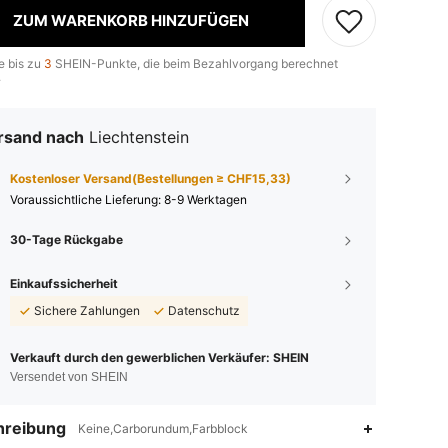
ZUM WARENKORB HINZUFÜGEN
e bis zu
3
SHEIN-Punkte, die beim Bezahlvorgang berechnet
.
rsand nach
Liechtenstein
Kostenloser Versand(Bestellungen ≥ CHF15,33)
Voraussichtliche Lieferung:
8-9 Werktagen
30-Tage Rückgabe
Einkaufssicherheit
Sichere Zahlungen
Datenschutz
Verkauft durch den gewerblichen Verkäufer: SHEIN
Versendet von SHEIN
hreibung
Keine,Carborundum,Farbblock
4,88
877
69K