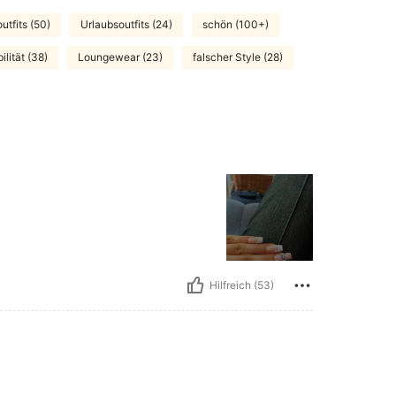
tfits (50)
Urlaubsoutfits (24)
schön (100+)
lität (38)
Loungewear (23)
falscher Style (28)
Hilfreich (53)