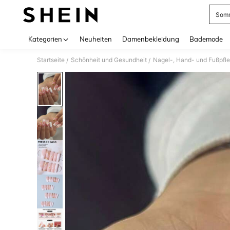
Somm
Use up 
Kategorien
Neuheiten
Damenbekleidung
Bademode
Startseite
Schönheit und Gesundheit
Nagel-, Hand- und Fußpfl
/
/