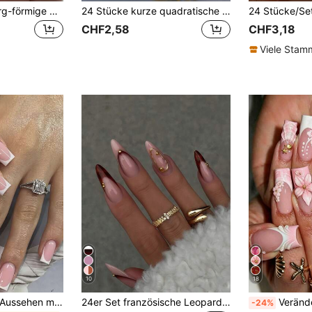
24 Stück lange Sarg-förmige Blumen Nagelaufkleber zum Aufwerten Ihres Modestils! Französische Nagelaufkleber, minimalistisch & einzigartig, wiederverwendbar. Set enthält 1 Stück Jelly Gel und 1 Stück Nagelfeile für Nägel
24 Stücke kurze quadratische weiße französische Blumen Acryl Aufklebe-Nägel, süße verchromte Legierung Gel Maniküre Nagel Spitzen, Nagelkunst Zubehör Set (enthält: 1 Stück Gelee Gel, 1 Stück Nagelfeile), geeignet für Frauen für den täglichen Gebrauch, Dates, Partys
CHF2,58
CHF3,18
Viele Sta
10
18
Verbessern Sie Ihr Aussehen mit 30 Stücke kurzen quadratischen weißen französischen vollständig abgedeckten Nägeln, geeignet für Frauen und Mädchen, Aufklebe-Nägel, mittellange quadratische Kunst Nagel, Nagelbedarf
24er Set französische Leopardenmuster Acryl Press-On Nägel, spitze Form, Y2K Pink/Braun 3D künstliche Nägel mit Gold/Goldperlen-Accessoires, geeignet für Nagelstudio, Nagelbedarf für Mädchen und Frauen, tägliches Tragen, Feiertagsparty und Neujahrsgeschenk
Verändere deine Nägel mit 24 Stücken/Set Y2K süßem coolem Stil Sommer frisches Rosa & Weiß
-24%