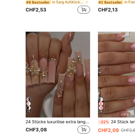
in Sarg Aufdrückbare künstliche Nägel
#8 Bestseller
#2 Bestseller
CHF2,53
CHF2,13
13
28
24 Stücke luxuriöse extra lange rechteckige Nagel Sticker, dekoriert mit 3D goldenen Schmetterlingen & Strass Mustern, champagnerfarbene warme Töne, Vollabdeckung, geeignet für Frauen, Mädchen, Partys, Tanzen, einfach anzubringen und zu entfernen Nagelpflege
24 Stück lange Sarg-förmige 3D Gel Nagel Set, dekoriert mit Blumen und Perlen, weiße French Maniküre, geeignet für 
-22%
CHF3,08
CHF2,09
CHF2,