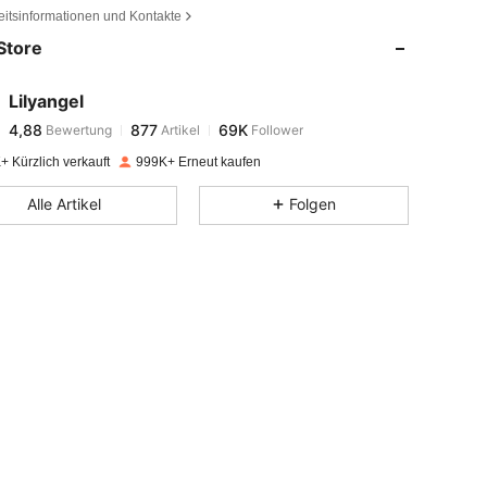
eitsinformationen und Kontakte
Store
4,88
877
69K
Lilyangel
4,88
877
69K
Bewertung
Artikel
Follower
j***r
bezahlt
Vor 1 Tag
+ Kürzlich verkauft
999K+ Erneut kaufen
4,88
877
69K
Alle Artikel
Folgen
4,88
877
69K
4,88
877
69K
4,88
877
69K
4,88
877
69K