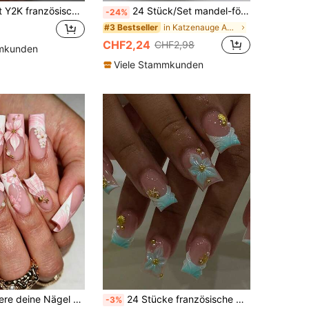
24 Stücke/Set Y2K französische mittellange Nagelspitzen, süße 3D rosa Blumen & wellenförmiges Design mit goldenen Perlenakzenten, Aufklebe-Kunstnägel, geeignet für Mädchen & Frauen für den täglichen Gebrauch, Outdoor, Party Anlässe Nagelbedarf
24 Stück/Set mandel-förmige asymmetrische goldene Katzenauge Pailletten Perlen Nagel-Aufkleber, beinhaltet 1 Stück Gel-Nagellack und 1 Stück Nagelfeile, geeignet für alle Damen/Mädchen für den täglichen Gebrauch, Feste, Hochzeiten, Partys, unverzichtbares Maniküre-Accessoire für Frühling/Sommer
-24%
in Katzenauge Aufdrückbare künstliche Nägel
#3 Bestseller
CHF2,24
CHF2,98
mmkunden
Viele Stammkunden
 Farbverlauf wellige French 3D Blumen Seestern Muschel Dekor mittel lange Press-On Nägel, perfekt für Mädchen und Frauen zum täglichen Tragen, Sommerstrand und Schulanfang essenzielle künstliche Nägel
24 Stücke französische weiße blaue Farbverlauf Press-On Nägel, künstliche Nägel mit 3D-Blumen, mittelgroße quadratische Form, Nagelkunst-Maniküre-Set inklusive 1 Blatt Klebestreifen und 1 Stück Nagelfeile, geeignet für den täglichen Gebrauch
-3%