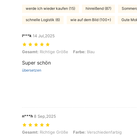
werde ich wieder kaufen (15)
hinreißend (87)
Sommerou
schnelle Logistik (6)
wie auf dem Bild (100+)
Gute Mobi
l***k
14 Jul,2025
Gesamt: Richtige Größe, Farbe: Blau
Gesamt:
Richtige Größe
Farbe:
Blau
Super schön
übersetzen
n***h
8 Sep,2025
Gesamt: Richtige Größe, Farbe: Verschiedenfarbig
Gesamt:
Richtige Größe
Farbe:
Verschiedenfarbig