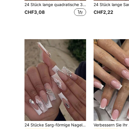
24 Stück lange quadratische 3D Gel Blumen Nagel Aufkleber mit Perlen Dekor, weiße French Press-On Acrylnägel, perfekte Passform. Set beinhaltet: 1 Flasche Gel und 1 Nagelfeile
CHF3,08
CHF2,22
24 Stücke Sarg-förmige Nagel Aufkleber, französisch, floral, Schmetterling Dekor, Strass Glitzer Designs, inklusive 1 Flasche Nagelleim und 1 Nagelfeile, Nagelkunst Zubehör