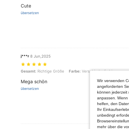
Cute
übersetzen
j***r
8 Jun,2025
Gesamt: Richtige Größe, Farbe: Verschiedenfarbig
Gesamt:
Richtige Größe
Farbe:
Verschiedenfarbig
Wir verwenden Co
Mega schön
angeforderten Ser
übersetzen
können jederzeit 
anpassen. Wenn Si
helfen, den Date
Ihr Einkaufserle
unbedingt erford
Browsereinstellun
mehr über die vo