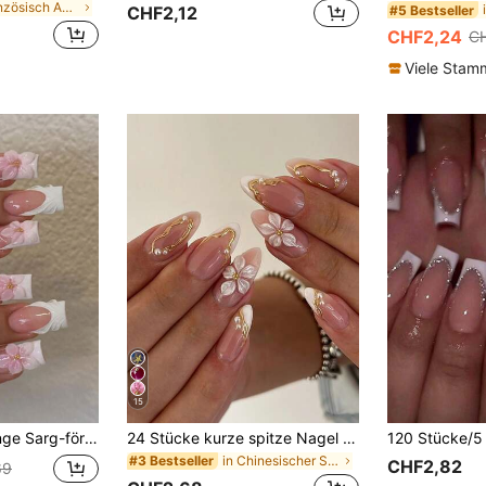
in Französisch Aufdrücken der Nägel
#5 Bestseller
CHF2,12
CHF2,24
C
Viele Sta
15
langanhaltende, Sommer- und French Nagelkunst, geeignet für tägliche Arbeit, Partys und andere Anlässe von Frauen
24 Stücke kurze spitze Nagel Aufkleber, goldene Linie französisch weiße Blume Perle süße Nagel Aufkleber Set (enthält 1 Stück Gelee Gel und 1 Stück Nagelfeile), geeignet für Damen Alltag, Date, Party Nägel Nagelpflege
in Chinesischer Stil Aufdrückbare künstliche Nägel
#3 Bestseller
CHF2,82
69