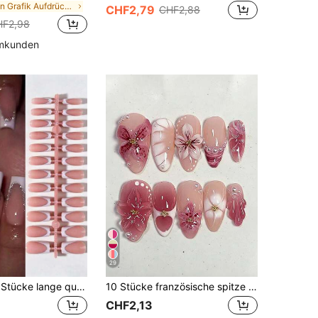
in Grafik Aufdrückbare künstliche Nägel
CHF2,79
CHF2,88
HF2,98
mmkunden
29
120 Stücke/5 Stücke lange quadratische weiße Französisch Glitzer Design Aufklebe-Nägel, perfekt passende Kunstnägel, mit 1 Gelee Gel und 1 Nagelfeile, weiße Französisch Nägel geeignet für Frauen Partys, Proms, täglichen Casual Wear
10 Stücke französische spitze Acryl-Press-On-Nägel, mittlere Mandelform, Farbverlauf 3D Blumen-Wasserwellen-Strass-Design, Y2K-Mode-Frische-Stil, glänzende Vollabdeckung Kunstnägel für Frauen und Mädchen zum täglichen Tragen
CHF2,13