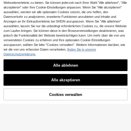
Webseitenerlebnis zu bieten. Sie können jederzeit nach Ihrer Wahl "Alle ablehnen", "Alle
akzeptieren" oder Ihre Cookie-Einstellungen anpassen. Wenn Sie "Alle akzeptieren"
auswählen, werden wir alle optionalen Cookies setzen, die uns helfen, den
Datenverkehr zu analysieren, erweiterte Funktionen anzubieten und Inhalte und
Anzeigen an Ihr Einkaufserlebnis bei SHEIN anzupassen. Wenn Sie "Alle ablehnen"
auswählen, lassen Sie nur die unbedingt erforderlichen Cookies zu, die unsere Website
30 Stück bunte dekorative Perlen, Blumenperlen, große Bohrung - chinesisch bedruckte Bastelperlen. Geeignet für Schmuckherstellung, perfekt für Halsketten, Armbänder und Ohrringe Dekoration
zum Laufen bringen. Sie können diese in den Browsereinstellungen deaktivieren, was
jedoch die Funktionalität der Website beeinträchtigen kann. Um mehr über die von uns
1
CHF
,55
verwendeten Cookies zu erfahren und Ihre optionalen Cookie-Einstellungen
anzupassen, wählen Sie bitte "Cookies verwalten". Weitere Informationen darüber, wie
wir die von uns erfassten Daten verarbeiten,
finden Sie in unserer
Datenschutzerklärung.
50g/10g Vintage Barock Stil goldfarbene geprägte Acrylperlen, mit Loch, geeignet für Schmuckherstellung. Diese Perlen sind eine ideale Wahl für DIY Schmuck und Armband Herstellung, mit zufällig gemischten Farben von 8mm bis 30mm Größe, mit Mustern wie Schmetterlinge, Herzen und Blumen, perfekt für die Herstellung von Armbändern, Ohrringen und anderen Basteleien.
1
CHF
,47
Alle ablehnen
Alle akzeptieren
Cookies verwalten
ZUM WARENKORB HINZUFÜGEN