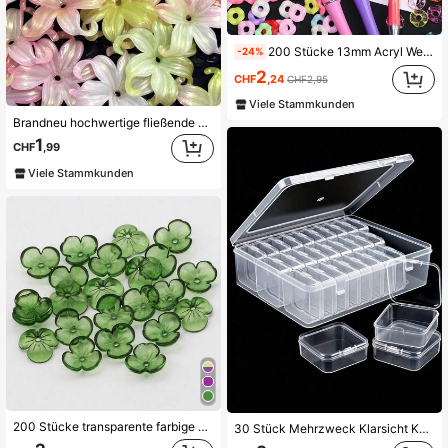
2.7K Follower
4,92
200 Stücke 13mm Acryl Wellen-Abstandshalter Perlen, lebendig, transparent & bunt Bastelbedarf für DIY Schmuck, dekorative Anhänger, niedlicher Stil Accessoires
-24%
2
CHF
,24
CHF2,95
2.7K Follower
4,92
Viele Stammkunden
Brandneu hochwertige fließende goldene perforierte Irisblume [40 * 40MM], DIY perforierte Schuhdekoration, handgefertigte Haaraccessoires Haarspangen, usw
1
CHF
,99
2.7K Follower
4,92
Viele Stammkunden
2.7K Follower
4,92
200 Stücke transparente farbige Acrylblumenperlen zum Selber basteln von Armbändern, Halsketten, Schmuckzubehör, Abstandshalter
30 Stück Mehrzweck Klarsicht Kunststoff Aufbewahrungsboxen, Mini Klarsicht Aufbewahrungsboxen, einschließlich 1 großer Aufbewahrungsbox mit Klappdeckel, rechteckige Klarsicht Bastelmaterialbox, geeignet zum Organisieren von Ohrringen, Ringen, Schmuckzubehör, Bastelarbeiten und kleinen Gegenständen, stapelbare Aufbewahrungsbox