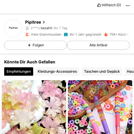
Hilfreich
(0)
2.7K Follower
4,92
Pipitree
s***s
bezahlt
Vor 1 Tag
4***0
ist
Vor 1 Tag
gefolgt
Viele Stammkunden
Vor 1 Jahr gegründet
75K+ Kürzlich v
2.7K Follower
4,92
Folgen
Alle Artikel
2.7K Follower
4,92
Könnte Dir Auch Gefallen
Empfehlungen
Kleidungs-Accessoires
Taschen und Gepäck
Hau
2.7K Follower
4,92
2.7K Follower
4,92
2.7K Follower
4,92