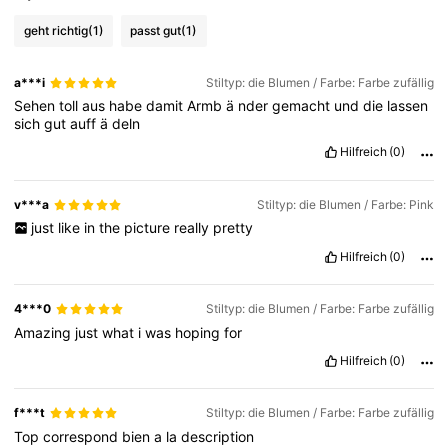
geht richtig
(1)
passt gut
(1)
a***i
Stiltyp: die Blumen / Farbe: Farbe zufällig
Sehen
toll
aus
habe
damit
Armb
ä
nder
gemacht
und
die
lassen
sich
gut
auff
ä
deln
Hilfreich
(0)
v***a
Stiltyp: die Blumen / Farbe: Pink
just
like
in
the
picture
really
pretty
Hilfreich
(0)
4***0
Stiltyp: die Blumen / Farbe: Farbe zufällig
Amazing
just
what
i
was
hoping
for
Hilfreich
(0)
f***t
Stiltyp: die Blumen / Farbe: Farbe zufällig
Top
correspond
bien
a
la
description
2.7K Follower
4,92