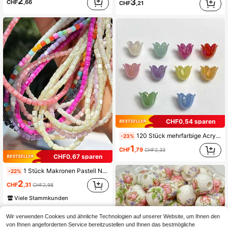
2
3
CHF
,66
CHF
,21
CHF0,54 sparen
120 Stück mehrfarbige Acryl Tulpenblumen Perlen mit Löchern, geeignet für DIY Schmuckherstellung, Ohrringe, Armbänder, Halsketten, Haaraccessoires, handgemachte Basteldekoration
-23%
1
CHF
,79
CHF2,33
CHF0,67 sparen
1 Stück Makronen Pastell Natürliche Muschelperlen, gemischte Farben Bohemian lose Perlen, handgemachte DIY Armband Halskette Handy Anhänger Materialien, Vintage Strand Stil Accessoires
-22%
2
CHF
,31
CHF2,98
Viele Stammkunden
Wir verwenden Cookies und ähnliche Technologien auf unserer Website, um Ihnen den
von Ihnen angeforderten Service bereitzustellen und Ihnen das bestmögliche