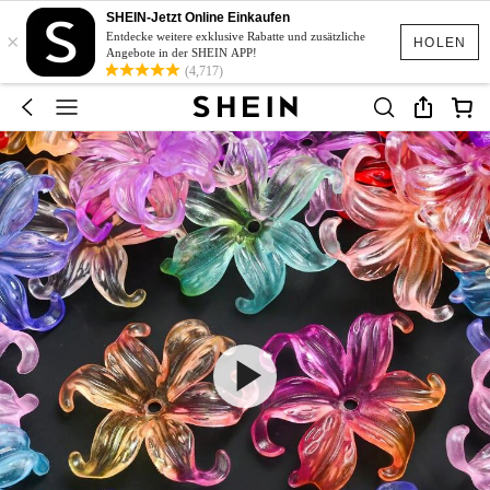
SHEIN-Jetzt Online Einkaufen
×
Entdecke weitere exklusive Rabatte und zusätzliche
HOLEN
Angebote in der SHEIN APP!
(4,717)