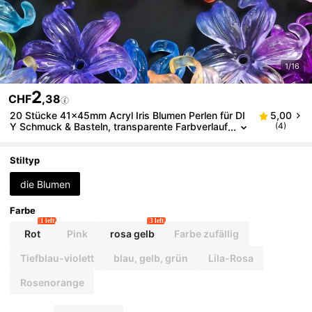
1/16
2
CHF
,38
20 Stücke 41x45mm Acryl Iris Blumen Perlen für DI
5,00
Y Schmuck & Basteln, transparente Farbverlauf
(4)
Kristallfarben, für Armbänder, Haaraccessoires,
Heimdekoration
Stiltyp
die Blumen
Farbe
1 left
3 left
Rot
Pink
rosa gelb
Farbe zufällig
Tiefblau-violett
blau, gelb, grün
Lila-Rosa
Rosenorange