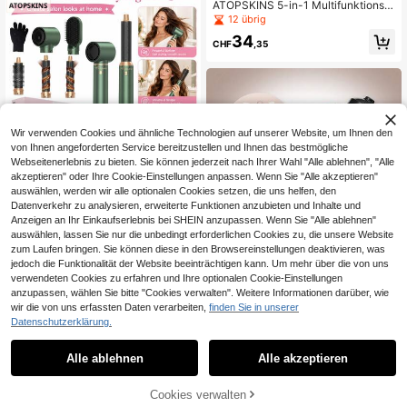
Locken/Wellen/Glatt/Seidig | Volumi
ATOPSKINS 5-in-1 Multifunktions-
nöse Pony, Wurzelauftrieb & Frizz-f
Heißluft-Stylingbürsten-Set, autom
12 übrig
reier Effekt, geeignet für Arbeit, Reis
atischer Luftstrom-Saug-Rotations
34
en, Geschenke
-Lockenstab, Haartrockner, volumi
CHF
,35
nisierende Rundbürste, Nass-/Troc
ken-Schnelltrocknung, 3 Temperat
ureinstellungen für feine/dicke Haar
typen; geeignet für Zuhause, Salon,
Pendeln, Reisen, Party-Make-up u
nd Ball; perfektes Geschenk zum V
alentinstag, Dreikönigstag, Karneva
Wir verwenden Cookies und ähnliche Technologien auf unserer Website, um Ihnen den
l, St. Patrick's Day, durchdachtes H
von Ihnen angeforderten Service bereitzustellen und Ihnen das bestmögliche
aarstyling-Geschenk für Freundin,
Webseitenerlebnis zu bieten. Sie können jederzeit nach Ihrer Wahl "Alle ablehnen", "Alle
Mutter (Schwarz 5-in-1, Weiß 6-in-
akzeptieren" oder Ihre Cookie-Einstellungen anpassen. Wenn Sie "Alle akzeptieren"
1)
auswählen, werden wir alle optionalen Cookies setzen, die uns helfen, den
ATOPSKINS 5-in-1 Heißluft-Föhn &
professionelles Styling-Tool-Set in
Datenverkehr zu analysieren, erweiterte Funktionen anzubieten und Inhalte und
27 übrig
Salon-Qualität | 5 abnehmbare & au
Anzeigen an Ihr Einkaufserlebnis bei SHEIN anzupassen. Wenn Sie "Alle ablehnen"
29
stauschbare Aufsätze + 3 präzise T
CHF
,42
-15%
CHF34,71
auswählen, lassen Sie nur die unbedingt erforderlichen Cookies zu, die unsere Website
emperatureinstellungen | Auto-Loc
zum Laufen bringen. Sie können diese in den Browsereinstellungen deaktivieren, was
ken & vielfältiges Styling (Locken/
jedoch die Funktionalität der Website beeinträchtigen kann. Um mehr über die von uns
Wellen/Glatt/Glatt/Volumen/Einwärt
verwendeten Cookies zu erfahren und Ihre optionalen Cookie-Einstellungen
slocken/Auswärtslocken)
anzupassen, wählen Sie bitte "Cookies verwalten". Weitere Informationen darüber, wie
wir die von uns erfassten Daten verarbeiten,
finden Sie in unserer
Datenschutzerklärung.
CHARMS BEAUTY
Alle ablehnen
Alle akzeptieren
CRASTS 2-in-1 automatische Lock
enstab & Glättungsbürste mit Heißlu
1 übrig
ft, Dual-Use Lockenstab & Glätteis
20
Cookies verwalten
ZUM WARENKORB HINZUFÜGEN
en, Haarschonende Stylingfunktion
CHF
,24
-16%
CHF24,38