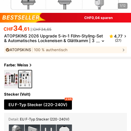
1/12
CHF0,04 sparen
34
CHF
,61
CHF34,65
ATOPSKINS 2026 Upgrade 5-in-1 Föhn-Styling-Set
4,77
& Automatisches Lockeneisen & Glättkamm | 3
(27)
Temperatureinstellungen + 5 abnehmbare Aufs
ATOPSKINS
100 % authentisch
ätze | Automatisches Locken | Locken/Wellen/Glatt/
Glatt/Volumen/Nach innen gerichtet/Nach außen ger
ichtet | Geeignet als Geschenk zu Weihnachten, Val
entinstag, Karneval und St. Patrick's Day | Roségol
Farbe: Weiss
d/Schwarzgold/Blaugold | Geeignet für Home-Stylin
g, Auffrischen unterwegs, Date-Party, Reise-Essent
ial
Stecker (Volt)
4 left
EU F-Typ Stecker (220-240V)
Detail:
EU F-Typ Stecker (220-240V)