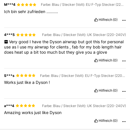
M***4
Farbe: Blau / Stecker (Volt): EU F-Typ Stecker (220-240V)
Ich
bin
sehr
zufrieden
..........
Hilfreich
(0)
4***5
Farbe: Blau / Stecker (Volt): UK Stecker (220-240V)
Very
good
I
have
the
Dyson
airwrap
but
got
this
for
personal
use
as
I
use
my
airwrap
for
clients
,
fab
for
my
bob
length
hair
does
heat
up
a
bit
too
much
but
they
give
you
a
glove
Hilfreich
(0)
S***s
Farbe: Blau / Stecker (Volt): EU F-Typ Stecker (220-240V)
Works
just
like
a
Dyson
!
Hilfreich
(0)
a***4
Farbe: Blau / Stecker (Volt): UK Stecker (220-240V)
Amazing
works
just
like
Dyson
Hilfreich
(0)