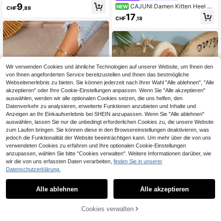
n, bequeme flache Lässig Outdoor
9
CAJUNI Damen Kitten Heel Sc
NEW
CHF
,89
Strandschuhe, offene Zehenpartie,
hleife Hausschuhe mit quadratische
17
Sommer
CHF
,18
r Zehenpartie, Kaffeebraun, Slip-On
Sommer-Modeschuhe, elegante Da
men Hausschuhe mit kleiner Schleif
e
Wir verwenden Cookies und ähnliche Technologien auf unserer Website, um Ihnen den
von Ihnen angeforderten Service bereitzustellen und Ihnen das bestmögliche
Webseitenerlebnis zu bieten. Sie können jederzeit nach Ihrer Wahl "Alle ablehnen", "Alle
akzeptieren" oder Ihre Cookie-Einstellungen anpassen. Wenn Sie "Alle akzeptieren"
auswählen, werden wir alle optionalen Cookies setzen, die uns helfen, den
Datenverkehr zu analysieren, erweiterte Funktionen anzubieten und Inhalte und
Anzeigen an Ihr Einkaufserlebnis bei SHEIN anzupassen. Wenn Sie "Alle ablehnen"
auswählen, lassen Sie nur die unbedingt erforderlichen Cookies zu, die unsere Website
zum Laufen bringen. Sie können diese in den Browsereinstellungen deaktivieren, was
jedoch die Funktionalität der Website beeinträchtigen kann. Um mehr über die von uns
verwendeten Cookies zu erfahren und Ihre optionalen Cookie-Einstellungen
anzupassen, wählen Sie bitte "Cookies verwalten". Weitere Informationen darüber, wie
wir die von uns erfassten Daten verarbeiten,
finden Sie in unserer
10
UrbanSteps
Datenschutzerklärung.
Bequeme Keilsandalen mit dicker S
Damen EVA Plateau Keil Slip-On Sa
ohle für Damen in Große Größen, So
ndalen, bohemischer Stil Muschelk
37 übrig
14
Alle ablehnen
Alle akzeptieren
CHF
,68
mmer Neue Lässige Outdoor Strand
ette Dekor Strandurlaub Zehentren
15
Offene Zehen Elastischer Riemen R
ner, Frühling/Sommer, Reiseessenti
CHF
,28
ömische Sandalen
ell
Cookies verwalten
ZUM WARENKORB HINZUFÜGEN