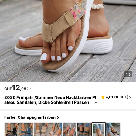
1/6
12
CHF
,98
2026 Frühjahr/Sommer Neue Nacktfarben Pl
4,81
(
1000+
)
ateau Sandalen, Dicke Sohle Breit Passen
de Sandalen, Elegante Damen Sommer Sl
ip-On Flache Sandalen, Bequeme Weiche So
hle Strand Outdoor Schuhe, Damen Bedruckt
Farbe: Champagnerfarben
e Zehentrenner