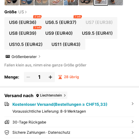
Größe
US
4 left
3 left
US6
(EUR36)
US6.5
(EUR37)
US7
(EUR38)
3 left
US8
(EUR39)
US9
(EUR40)
US9.5
(EUR41)
US10.5
(EUR42)
US11
(EUR43)
Größenberater
Fallen klein aus, nimm eine ganze Größe größer
Menge:
28 übrig
Versand nach
Liechtenstein
Kostenloser Versand(Bestellungen ≥ CHF15,33)
Voraussichtliche Lieferung:
8-9 Werktagen
30-Tage Rückgabe
Sichere Zahlungen · Datenschutz