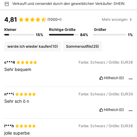
Verkauft und versendet durch den gewerblichen Verkäufer: SHEIN
4,81
(1000+)
Mehr anzeigen
Kleiner
Richtige Größe
Größer
15%
84%
1%
werde ich wieder kaufen
(10)
Sommeroutfits
(25)
c***4
Farbe: Schwarz / Größe: EUR38
Sehr
bequem
Hilfreich
(0)
n***i
Farbe: Schwarz / Größe: EUR39
Sehr
sch
ö
n
Hilfreich
(0)
l***h
Farbe: Schwarz / Größe: EUR38
jolie
superbe