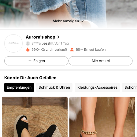
1.7K Follower
4,82
Mehr anzeigen
Aurora's shop
1.7K Follower
4,82
a***a
bezahlt
Vor 1 Tag
99K+ Kürzlich verkauft
19K+ Erneut kaufen
1.7K Follower
4,82
Folgen
Alle Artikel
Könnte Dir Auch Gefallen
1.7K Follower
4,82
Empfehlungen
Schmuck & Uhren
Kleidungs-Accessoires
Schönh
1.7K Follower
4,82
1.7K Follower
4,82