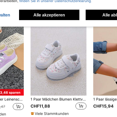
verarbeiten,
finden Sie in unserer Datenschutzerklärung.
Viele Stammkunden
alten
Alle akzeptieren
Alle ab
3,46 sparen
ch, niedrig geschnitten, Lässig, Sportlich, Klassisch, vielseitig, Skaterschuhe für Kinder
1 Paar Mädchen Blumen Klettverschluss Lässige Schuhe, weiche Sohle rutschfeste Kleinkindschuhe, Frühling/Herbst neue vielseitige Sportschuhe für Säuglinge & Kleinkinder
CHF11,88
CHF15,94
,47
Viele Stammkunden
nden