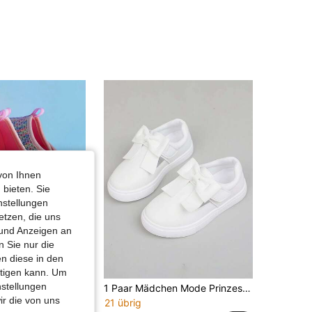
von Ihnen
 bieten. Sie
nstellungen
etzen, die uns
 und Anzeigen an
 Sie nur die
n diese in den
htigen kann. Um
nstellungen
Kinder Mädchen/Jungen rutschfeste, atmungsaktive, weichsohlige Sport-Schuhe mit Klettverschluss, geeignet für Innen, Außen, Schule, Studenten, Frühling/Sommer/Herbst
1 Paar Mädchen Mode Prinzessin Flache Schuhe, Frühling/Herbst Bequeme Vielseitige Weiche Sohle Schul-Loafer
ir die von uns
21 übrig