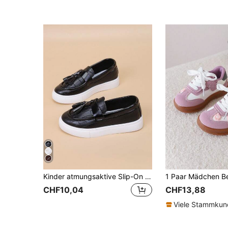
Kinder atmungsaktive Slip-On Soft-Bottom bequeme Lässig-Sneaker, Frühling/Herbst
CHF10,04
CHF13,88
Viele Stammku