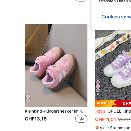
erfassten Daten 
Cookies verw
16
CHF
Kleinkind-/Kindersneaker im Retro-Farbblockdesign - verstellbarer Klettverschluss, Obermaterial aus Wildleder und Leder, Gummilaufsohle, modische, lässige Alltagsund Spielschuhe
OPOEE Kinder Leinenschuhe, Frühling/Herbst, koreanischer Stil, einfach, Jungen & Mädchen, modis
-23%
CHF13,18
CHF11,01
CHF14
Viele Stammku