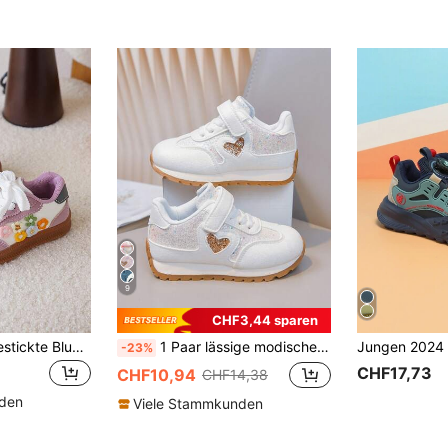
9
CHF3,44 sparen
1 Paar Mädchen Bestickte Blumen Lässig Schuhe, weiche Sohle, atmungsaktiv, Frühling/Herbst
1 Paar lässige modische Kinder-Sportschuhe, bequem & leicht, geeignet für verschiedene Anlässe
-23%
CHF17,73
CHF10,94
CHF14,38
nden
Viele Stammkunden