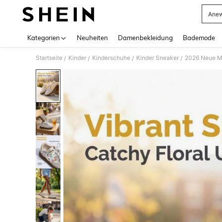
Anew
Use up 
Kategorien
Neuheiten
Damenbekleidung
Bademode
Startseite
Kinder
Kinderschuhe
Kinder Sneaker
/
/
/
/