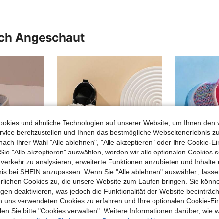
uch Angeschaut
okies und ähnliche Technologien auf unserer Website, um Ihnen den 
vice bereitzustellen und Ihnen das bestmögliche Webseitenerlebnis zu
nach Ihrer Wahl "Alle ablehnen", "Alle akzeptieren" oder Ihre Cookie-Ei
e "Alle akzeptieren" auswählen, werden wir alle optionalen Cookies s
nverkehr zu analysieren, erweiterte Funktionen anzubieten und Inhalte
bnis bei SHEIN anzupassen. Wenn Sie "Alle ablehnen" auswählen, lassen
erlichen Cookies zu, die unsere Website zum Laufen bringen. Sie könne
CHF3,28 sparen
gen deaktivieren, was jedoch die Funktionalität der Website beeinträc
n uns verwendeten Cookies zu erfahren und Ihre optionalen Cookie-Ei
Kinder Mode 2025 vielseitige flache Lässig Sneaker, leichte Low-Top Sportschuhe
Neue bestickte Schleife Prinzessinnen-Stil Kinder Sportschuhe, Mädchen Eltern-Kind Trainingsschuhe, geeignet für alle Jahreszeiten und Outdoor-Aktivitäten
-21%
n Sie bitte "Cookies verwalten". Weitere Informationen darüber, wie w
CHF9,98
CHF11,84
CHF15,12