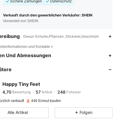
Sichere Zahlungen
Datenschutz
Verkauft durch den gewerblichen Verkäufer: SHEIN
Versendet von SHEIN
hreibung
Dexun Schuhe,Pflanzen ,Stickerei,Geschnürt
eitsinformationen und Kontakte
4,70
57
248
en Und Abmessungen
4,70
57
248
Store
4,70
57
248
4,70
57
248
Happy Tiny Feet
4,70
57
248
Bewertung
Artikel
Follower
v***6
ist
Vor 1 Tag
gefolgt
4,70
57
248
rzlich verkauft
446 Erneut kaufen
4,70
57
248
Alle Artikel
Folgen
4,70
57
248
4,70
57
248
4,70
57
248