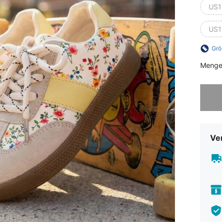
US1
US1
Grö
Menge
Sorry, d
Ve