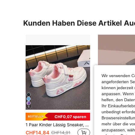
Kunden Haben Diese Artikel A
Wir verwenden Co
angeforderten Ser
können jederzeit 
anpassen. Wenn Si
helfen, den Date
Ihr Einkaufserle
6
unbedingt erford
CHF0,07 sparen
Browsereinstellun
mehr über die vo
1 Paar Kinder Lässig Sneaker, Frühling/Herbst 2025, Jungen Lässig Skate Schuhe, Neue Mädchen Weiße Niedrig-Top Schuhe, Weiche Sohle Vielseitige Trainer
anzupassen, wähle
CHF14,84
CHF12,58
CHF14,91