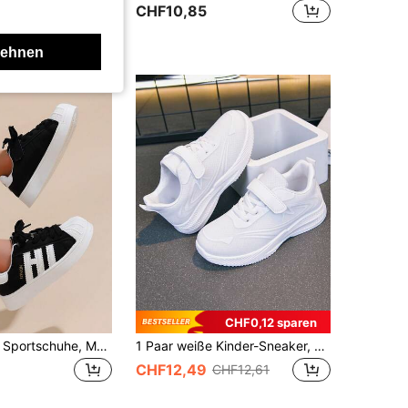
CHF10,85
lehnen
CHF0,12 sparen
1 Paar lässige Sportschuhe, Mädchen-Skateschuhe, atmungsaktive Kinderschuhe, bequeme modische Klettverschluss-Kinderschuhe, ganzjährig tragbar, Academy-Stil atmungsaktive Jungenschuhe
1 Paar weiße Kinder-Sneaker, atmungsaktive Mesh-Sportschuhe, vielseitige Laufschuhe mit weicher Sohle und Klettverschluss für Alltag und Schule, Tennisschuhe für alle Jahreszeiten (Größe fällt klein aus, Empfehlung: eine Nummer größer bestellen)
CHF12,49
CHF12,61