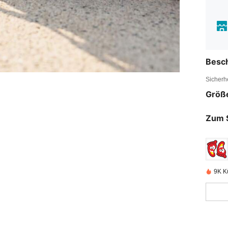
Besc
Sicherh
Größ
Zum 
9K Kü