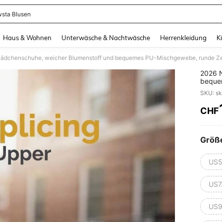
sta Blusen
and down arrow keys to navigate search Zuletzt gesucht and Suche und Finde. Pr
Haus & Wohnen
Unterwäsche & Nachtwäsche
Herrenkleidung
K
2026 
beque
Schnür
SKU: s
passen
weiche
CHF
PR
Größ
US5
US7
US9