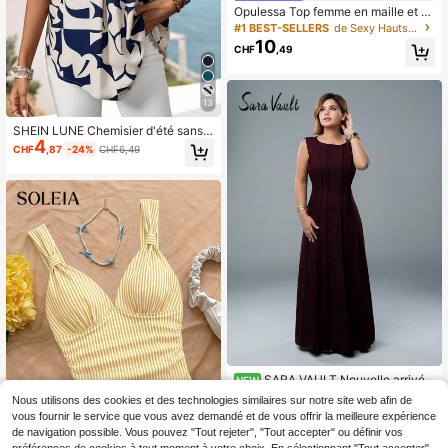
Opulessa Top femme en maille et d
entelle couleur unie pour vacances
#1 BEST-SELLERS
de Sexy Hauts, chemisiers et t-shirts pour femmes
printemps/été
10
CHF
,49
13
SHEIN LUNE Chemisier d'été sans
4
manches avec encolure en V pour f
CHF
,87
-24%
CHF6,49
emme avec motif géométrique
SARA VAULT Nouvelle arrivée
NEW
20
Robe d'été plissée sans manches d
CHF
,99
Nous utilisons des cookies et des technologies similaires sur notre site web afin de
e style A-line
vous fournir le service que vous avez demandé et de vous offrir la meilleure expérience
de navigation possible. Vous pouvez "Tout rejeter", "Tout accepter" ou définir vos