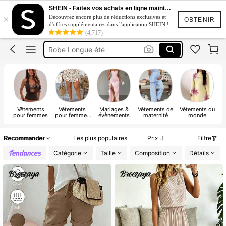
Robe
SHEIN - Faites vos achats en ligne maintenant
×
Découvrez encore plus de réductions exclusives et
Maillot De Bain
OBTENIR
d'offres supplémentaires dans l'application SHEIN !
(4,717)
Maillot De Bain Femme
Robe Longue été
Maillot De Bain 2 Pieces
Robe
Vêtements
Vêtements
Mariages &
Vêtements de
Vêtements du
U
pour femmes
pour femmes
évènements
maternité
monde
grandes tailles
sp
Recommander
Les plus populaires
Prix
Filtre
Catégorie
Taille
Composition
Détails