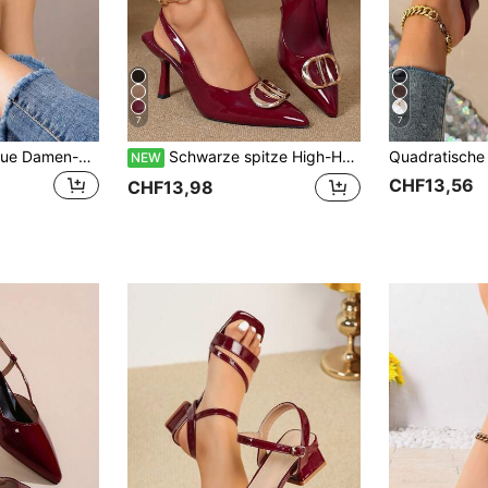
7
7
XBYASDF 2026 Neue Damen-Sandalen in Burgunderrot mit glänzender Oberfläche, 3 cm hohem Blockabsatz, eckiger Zehenpartie und geschlossener Zehenpartie, elegante Pendler-Schuhe
Schwarze spitze High-Heel-Pumps für Damen, dünner Absatz, 2025 neuer Stil, elegante kleine Schnalle sexy Schuhe, französische Pendler-Sandalen
NEW
CHF13,56
CHF13,98