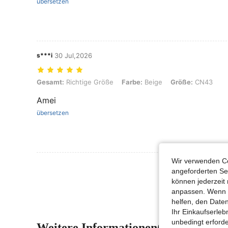
übersetzen
s***i
30 Jul,2026
Gesamt: Richtige Größe, Farbe: Beige, Größe: CN43
Gesamt:
Richtige Größe
Farbe:
Beige
Größe:
CN43
Amei
übersetzen
Wir verwenden Co
Mehr Bewertung
angeforderten Ser
können jederzeit 
anpassen. Wenn Si
helfen, den Date
Ihr Einkaufserle
unbedingt erford
Weitere Informationen(8)