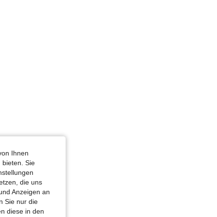
4,77
146
5K
4,77
146
5K
4,77
146
5K
von Ihnen
 bieten. Sie
nstellungen
etzen, die uns
 und Anzeigen an
 Sie nur die
n diese in den