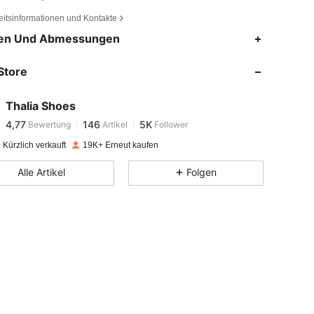
eitsinformationen und Kontakte
4,77
146
5K
en Und Abmessungen
Store
4,77
146
5K
Thalia Shoes
4,77
146
5K
Bewertung
Artikel
Follower
4***9
bezahlt
Vor 1 Tag
Kürzlich verkauft
19K+ Erneut kaufen
4,77
146
5K
Alle Artikel
Folgen
4,77
146
5K
4,77
146
5K
4,77
146
5K