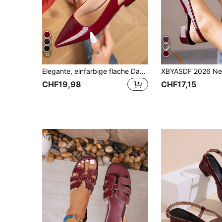
12
Elegante, einfarbige flache Damenschuhe mit Knöchelriemen, niedriger, leichter Absatz, spitze Zehenpartie - Damenschuhe mit niedrigem Absatz
CHF19,98
CHF17,15