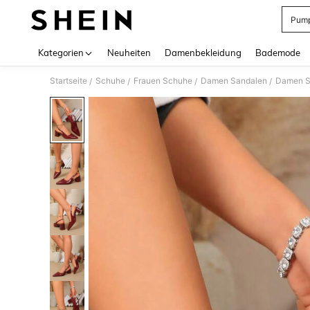
Pump
Use up 
Kategorien
Neuheiten
Damenbekleidung
Bademode
Startseite
Schuhe
Frauen Schuhe
Damen Sandalen
Damen S
/
/
/
/