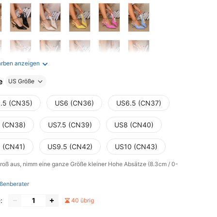
arben anzeigen
e
US Größe
.5 (CN35)
US6 (CN36)
US6.5 (CN37)
 (CN38)
US7.5 (CN39)
US8 (CN40)
 (CN41)
US9.5 (CN42)
US10 (CN43)
groß aus, nimm eine ganze Größe kleiner
Hohe Absätze (8.3cm / 0-
ßenberater
:
40 übrig