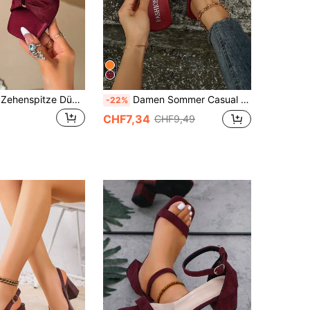
Quadratische Zehenspitze Dünner Absatz Mode Peep-Zehen Sandalen, Sexy Offene Zehenspitze Schleife Frauen Hoher Absatz Sandalen, Sommerschuhe
Damen Sommer Casual Modische Gewebte Slides, Flache Weinrote Riemen Sandalen, Strandoutfits
-22%
CHF7,34
CHF9,49