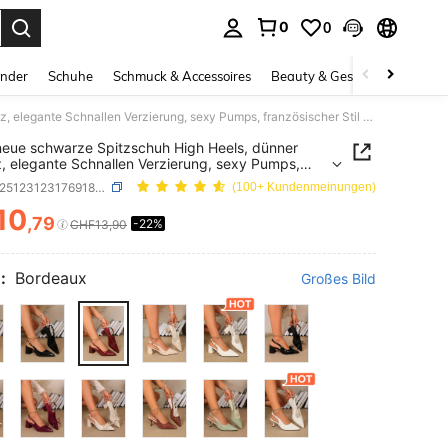
0
0
ess Enter to select.
inder
Schuhe
Schmuck & Accessoires
Beauty & Gesundheit
Gro
2025 neue schwarze Spitzschuh High Heels, dünner Absatz, elegante Schnallen Verzierung, sexy Pumps, französischer Stil Pendler Sandalen
eue schwarze Spitzschuh High Heels, dünner
, elegante Schnallen Verzierung, sexy Pumps,
sischer Stil Pendler Sandalen
SKU: sx251231231769186590455
(100+ Kundenmeinungen)
10
,79
-22%
ICE AND AVAILABILITY
CHF13,90
:
Bordeaux
Großes Bild