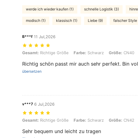
werde ich wieder kaufen (1)
schnelle Logistik (3)
hinre
modisch (1)
klassisch (1)
Liebe (9)
falscher Style 
B***f
11 Jul,2026
Gesamt: Richtige Größe, Farbe: Schwarz, Größe: CN40
Gesamt:
Richtige Größe
Farbe:
Schwarz
Größe:
CN40
Richtig schön passt mir auch sehr perfekt. Bin v
übersetzen
v***7
6 Jul,2026
Gesamt: Richtige Größe, Farbe: Schwarz, Größe: CN42
Gesamt:
Richtige Größe
Farbe:
Schwarz
Größe:
CN42
Sehr bequem und leicht zu tragen