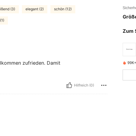
Sicherh
ißend (3)
elegant (2)
schön (12)
Größ
(1)
Zum 
ollkommen zufrieden. Damit
99K+ 
Hilfreich (0)