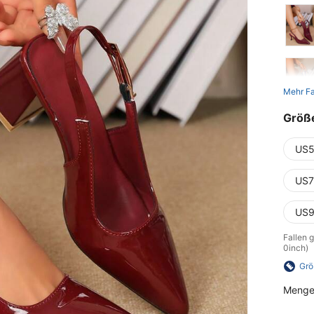
Mehr F
Größ
US5
US7
US9
Fallen 
0inch)
Grö
Menge