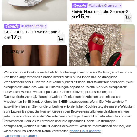
#Urlaubs Glamour
Etoivie Neue einfache Sommer-Stil
15
Damenschuhe mit offener Spitze, K
CHF
,59
reuzriemen und metallischen hohe
MUSERA
#Riviera Romanze
n Absätzen, perfekt für Partys
#Ocean Story
MUSERA Damen Sexy Zebra Offen
CUCCOO SZL Damen Mode Lässig
CUCCOO HITCHD Weiße Satin 3D
e Zehen Freie Zähne Nachtclub Par
21
Vielseitig Sexy Kreuzriemen Stroh
#1 Bestseller
in Glamourös Frauen Sandalen
CHF
,58
17
-Rose Perlen Strass Kitten-Sandal
ty Dünner Absatz Frauen High Heel
CHF
,78
Damen Keilabsatz Sandalen Pendel
13
en, Damen-Sandalen im sanften Sti
CHF
,41
Sandalen Runde Zehen Mules
n Dating Party Festival Party Hochz
l mit Hausschuhen
eit Urlaub
Wir verwenden Cookies und ähnliche Technologien auf unserer Website, um Ihnen den
von Ihnen angeforderten Service bereitzustellen und Ihnen das bestmögliche
Webseitenerlebnis zu bieten. Sie können jederzeit nach Ihrer Wahl "Alle ablehnen", "Alle
akzeptieren" oder Ihre Cookie-Einstellungen anpassen. Wenn Sie "Alle akzeptieren"
auswählen, werden wir alle optionalen Cookies setzen, die uns helfen, den
Datenverkehr zu analysieren, erweiterte Funktionen anzubieten und Inhalte und
Anzeigen an Ihr Einkaufserlebnis bei SHEIN anzupassen. Wenn Sie "Alle ablehnen"
auswählen, lassen Sie nur die unbedingt erforderlichen Cookies zu, die unsere Website
9
zum Laufen bringen. Sie können diese in den Browsereinstellungen deaktivieren, was
#Party Mit Absätzen
jedoch die Funktionalität der Website beeinträchtigen kann. Um mehr über die von uns
verwendeten Cookies zu erfahren und Ihre optionalen Cookie-Einstellungen
Damen Plateau-Sandalen mit dick
18
em Blockabsatz, quadratischer Zeh
anzupassen, wählen Sie bitte "Cookies verwalten". Weitere Informationen darüber, wie
CHF
,98
CHF4,69 sparen
12
enpartie, rot dekoriert, glamourös, f
wir die von uns erfassten Daten verarbeiten,
finden Sie in unserer
12
ür Partys und Ausgehen geeignet
Datenschutzerklärung.
#Ins Rampenlicht
2026 Neue Wildleder Zehenring Sa