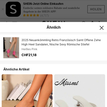
SHEIN-Jetzt Online Einkaufen
×
Entdecke weitere exklusive Rabatte und zusätzliche
HOLEN
Angebote in der SHEIN APP!
(4,717)
Ähnlich
2025 Neuankömmling Retro Französisch Samt Offene Zehe
High Heel Sandalen, Nische Sexy Römische Stiefel
Heißes Pink
CHF21,18
Ähnliche Artikel