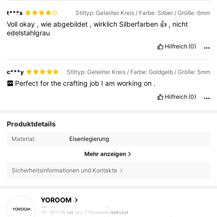
t***s
Stiltyp: Geteilter Kreis / Farbe: Silber / Größe: 6mm
Voll
okay
,
wie
abgebildet
,
wirklich
Silberfarben
👍
,
nicht
edelstahlgrau
Hilfreich
(0)
c***y
Stiltyp: Geteilter Kreis / Farbe: Goldgelb / Größe: 5mm
Perfect
for
the
crafting
job
I
am
working
on
.
Hilfreich
(0)
Produktdetails
Material:
Eisenlegierung
Mehr anzeigen
Sicherheitsinformationen und Kontakte
3.7K Follower
4,93
YOROOM
v***n
bezahlt
Vor 1 Tag
4***8
ist
Vor 1 Stunden
gefolgt