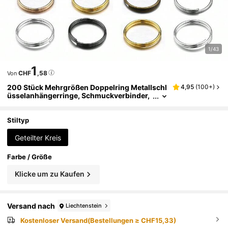
1/43
1
CHF
,58
Von
200 Stück Mehrgrößen Doppelring Metallschl
4,95
(
100+
)
üsselanhängerringe, Schmuckverbinder,
geeignet für DIY Armbänder, Halsketten, H
andyketten, Accessoires
Stiltyp
Geteilter Kreis
Farbe / Größe
Klicke um zu Kaufen
Versand nach
Liechtenstein
Kostenloser Versand(Bestellungen ≥ CHF15,33)