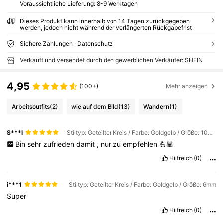
Voraussichtliche Lieferung:
8-9 Werktagen
Dieses Produkt kann innerhalb von 14 Tagen zurückgegeben
werden, jedoch nicht während der verlängerten Rückgabefrist
Sichere Zahlungen · Datenschutz
Verkauft und versendet durch den gewerblichen Verkäufer: SHEIN
4,95
(100+)
Mehr anzeigen
Arbeitsoutfits
(2)
wie auf dem Bild
(13)
Wandern
(1)
S***l
Stiltyp: Geteilter Kreis / Farbe: Goldgelb / Größe: 10mm
Bin
sehr
zufrieden
damit
,
nur
zu
empfehlen
💪🏽
Hilfreich
(0)
i***1
Stiltyp: Geteilter Kreis / Farbe: Goldgelb / Größe: 6mm
Super
Hilfreich
(0)