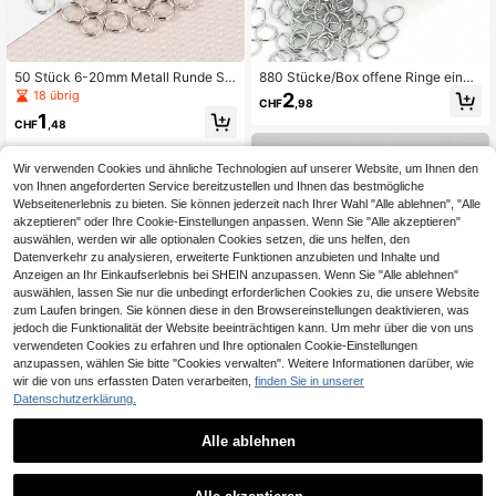
50 Stück 6-20mm Metall Runde Sp
880 Stücke/Box offene Ringe einze
alt Schlüsselringe, Doppelring Schl
lne offene Verbindungsringe DIY Ha
18 übrig
2
CHF
,98
üsselring Verbindungen, geeignet fü
ndgefertigtes Schmuckzubehör O-
1
r handgemachte DIY Schlüsselanhä
Ringe Verbindungsringe
CHF
,48
nger, Hundehalsbänder, Schlüsselri
ng Schmuckzubehör
Wir verwenden Cookies und ähnliche Technologien auf unserer Website, um Ihnen den
von Ihnen angeforderten Service bereitzustellen und Ihnen das bestmögliche
Webseitenerlebnis zu bieten. Sie können jederzeit nach Ihrer Wahl "Alle ablehnen", "Alle
akzeptieren" oder Ihre Cookie-Einstellungen anpassen. Wenn Sie "Alle akzeptieren"
auswählen, werden wir alle optionalen Cookies setzen, die uns helfen, den
Datenverkehr zu analysieren, erweiterte Funktionen anzubieten und Inhalte und
Anzeigen an Ihr Einkaufserlebnis bei SHEIN anzupassen. Wenn Sie "Alle ablehnen"
auswählen, lassen Sie nur die unbedingt erforderlichen Cookies zu, die unsere Website
zum Laufen bringen. Sie können diese in den Browsereinstellungen deaktivieren, was
jedoch die Funktionalität der Website beeinträchtigen kann. Um mehr über die von uns
verwendeten Cookies zu erfahren und Ihre optionalen Cookie-Einstellungen
anzupassen, wählen Sie bitte "Cookies verwalten". Weitere Informationen darüber, wie
wir die von uns erfassten Daten verarbeiten,
finden Sie in unserer
Datenschutzerklärung.
Alle ablehnen
20/40 Stück flache Metallspaltschl
üsselringe, geeignet für Autoschlüs
1
1 Packung modische 4–20 mm silbe
CHF
,87
sel, Schlüsselanhänger, Taschenbe