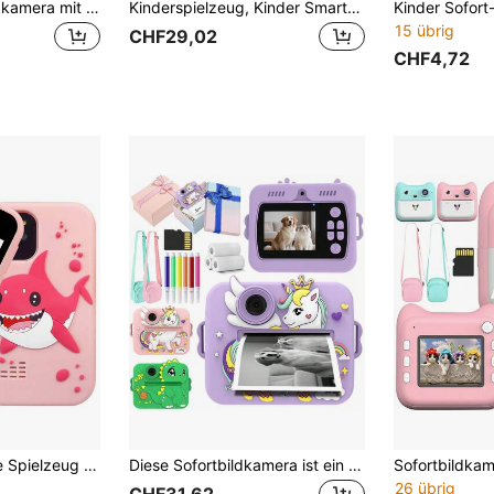
Kinder Sofortdruckkamera mit 1080P HD Video 48MP hochauflösender Bildgebung ausgestattet mit 16X Digitalzoom Selfie Funktion tragbare Kamera Geschenk für Weihnachten Thanksgiving Ostern Neujahr und Geburtstagsfeiern für Jungen und Mädchen
Kinderspielzeug, Kinder Smartphone Spielzeug, Dual Kameras, verschiedene lustige Spiele, auswählbare süße Filter, ideales Geschenk für Jungen/Mädchen an Feiertagen und Geburtstagen!
15 übrig
CHF29,02
CHF4,72
Kinder Smartphone Spielzeug geeignet für 3-12 Jahre alte Mädchen, perfektes Weihnachts- und Geburtstagsgeschenk, ausgestattet mit 2,8 Zoll HD Touchscreen, Dual-Kameras, vielen Spielen und 32 GB Speicherkarte
Diese Sofortbildkamera ist ein Kinderspielzeug-Kamera, ausgestattet mit Dual 1080P Hochauflösungskameras, einem 1200mAh Hochleistungsakkku, zwei Druckmodi und drei Druckdichten sowie 8x Zoom, geeignet für Jungen und Mädchen von 3-12 Jahren. Es ist das perfekte Geschenk für Ihr Kind und auch eine ideale Wahl für Weihnachts- und Neujahrgeschenke.
26 übrig
CHF31,62