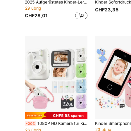
2025 Aufgerüstetes Kinder-Lerntelefon, 2,8" Touchscreen, 32GB Speicher, integrierte MINT-Spiele & Sprachlernen, 20 kreative Rahmen, stoßfestes Design, tolles Vorschulgeschenk (geeignet für 3-8 Jahre)
29 übrig
CHF23,35
CHF28,01
CHF5,98 sparen
1080P HD Kamera für Kinder, 48MP Ultra-Klare Fotos, Leicht & Tragbar, 1080P HD Videoaufnahme, 8X Optischer Zoom Anti-Verwackeln, Timer Fotografie, Weihnachts-/Geburtstagsgeschenk, inklusive 4 Rollen Druckpapier, geeignet für Familie/Freunde/Partner/Jugendliche, Reisen und Outdoor-Abenteuer (Blau) (1300mAh wiederaufladbarer Akku)
-20%
23 übrig
26 übrig