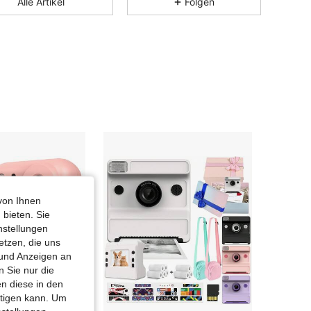
Alle Artikel
Folgen
4,81
78
43
4,81
78
43
4,81
78
43
4,81
78
43
von Ihnen
 bieten. Sie
nstellungen
etzen, die uns
 und Anzeigen an
 Sie nur die
n diese in den
htigen kann. Um