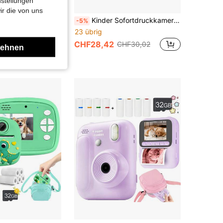
nstellungen
ir die von uns
Kinder Sofortdruckkamera, Kinder Sofortdruckkamera, Weihnachtsgeschenk, Geburtstags- und Neujahrsgeschenk für 3-12 Jahre alte Jungen und Mädchen, 1080P HD Selfie Digitalkamera geeignet für Kleinkinder, Batteriekapazität 1300mAh
Kinder Sofortdruckkamera, Kinder Digitalkamera, Kinderkamera Spielzeug, tragbares Kinderspielzeug, druckbare Kamera Spielzeug, 1080P HD Digitalkamera Set, Kinderkamera mit Weltcup Aufklebern, 8 Rollen Papier, 4 Farben erhältlich, bestes Geschenk für 3-12 Jahre alte Jungen und Mädchen zu Ostern, Weltcup, Weihnachten, Halloween, Geburtstag, Neujahr, geeignet für Reisen, Familienfotografie und Outdoor-Aktivitäten, Kinderspielzeug
-5%
23 übrig
CHF28,42
CHF30,02
lehnen