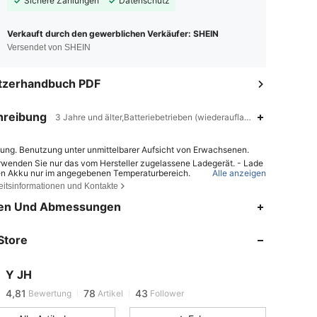
Sichere Zahlungen
Datenschutz
Verkauft durch den gewerblichen Verkäufer: SHEIN
Versendet von SHEIN
tzerhandbuch PDF
hreibung
3 Jahre und älter,Batteriebetrieben (wiederaufladbare Batterie),Ha
ung. Benutzung unter unmittelbarer Aufsicht von Erwachsenen.
rwenden Sie nur das vom Hersteller zugelassene Ladegerät. - Lade
en Akku nur im angegebenen Temperaturbereich.
Alle anzeigen
eitsinformationen und Kontakte
r Einsatz eines falschen Batterietyps kann zu Brand oder Explosion
 - Das Entsorgen der Batterie im Feuer oder in einem heißen Ofen so
en Und Abmessungen
 Zerdrücken oder Zerschneiden der Batterie können eine Explosion
4,81
78
43
chen. - Das Lagern der Batterie bei extremer Hitze oder niedrigem L
k kann zu einer Explosion oder zum Austreten von brennbaren Flüssi
4,81
78
43
 oder Gasen führen.
Store
4,81
78
43
4,81
78
43
Y JH
4,81
78
43
Bewertung
Artikel
Follower
4,81
78
43