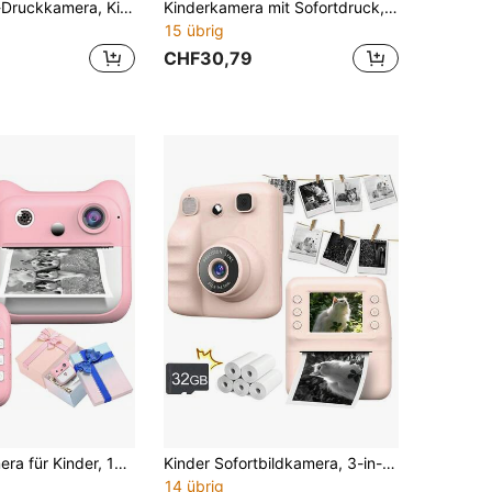
Kinder Sofort-Druckkamera, Kinder Digitalkamera Puzzle Spielzeug, Multifunktionskamera, kann Fotos sofort ausdrucken, sowie lustige und kreative Fotorahmen Aufkleber und Filter, 1300mAh langanhaltend Akku, Robust - Kamera Set mit 5 Filmrollen + SD-Karte, geeignet für Geburtstagsfeiern, Kindertag, Weihnachten und andere ideale Geschenke für Jungen und Mädchen von 3-12 Jahren
Kinderkamera mit Sofortdruck, digitale Kinderkamera mit Sofortfoto-Muster – 8-fach Zoom, 1080P HD-Video, integrierter Blitz, 4 Rollen Farbpapier (Rot/Blau/Orange/Grün), tragbar & einfach zu bedienen, bestes Geschenk für Feiertage & besondere Anlässe Weihnachten Geburtstag
15 übrig
CHF30,79
Sofortbildkamera für Kinder, 1080P Kinder-Sofortbildkamera mit Fotodruck und unterhaltsamer Lern-Digitalkamera mit Spielen, Filtern und Musik, Weihnachts- und Geburtstagsgeschenk für Mädchen und Jungen im Alter von 3-12 Jahren, tragbare Spielzeugkamera, einfach zu bedienen
Kinder Sofortbildkamera, 3-in-1 kreative Kinder Sofortbildkamera | tragbares Kinderspielzeug mit 1080P Video & 2,4" Bildschirm - inklusive Zeichnungsfotopapier | Weihnachten, Kindertag, Halloween & Neujahr, Musikfestival, Hochzeitssaison Geschenke für Jungen & Mädchen | Bündelangebote: Kamera nur / Kamera+32GB Karte+5 Papiersets / Upgrade-Paket (Kamera+32GB Karte+5 Druckerpapier + kleine Tasche) | Hergestellt in China
14 übrig