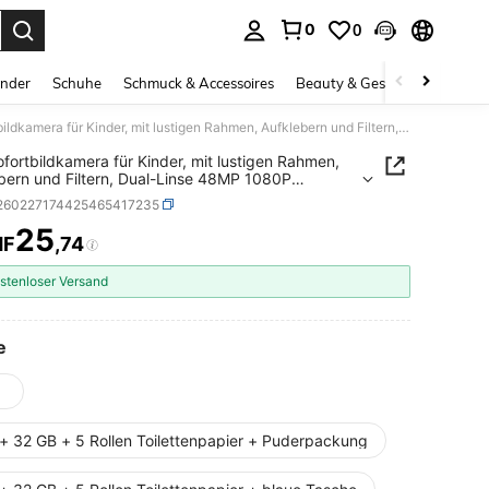
0
0
ess Enter to select.
inder
Schuhe
Schmuck & Accessoires
Beauty & Gesundheit
Gro
2,3" Sofortbildkamera für Kinder, mit lustigen Rahmen, Aufklebern und Filtern, Dual-Linse 48MP 1080P Sofortbilddigitalkamera Spielzeug, 16x Digitalzoom mit MP3-Player, Spielen, Selbstauslöser-Modus und robustem Design, ideales Weihnachts-/Geburtstagsgeschenk, tragbares Reisespielzeug
ofortbildkamera für Kinder, mit lustigen Rahmen,
bern und Filtern, Dual-Linse 48MP 1080P
bilddigitalkamera Spielzeug, 16x Digitalzoom mit
l260227174425465417235
ayer, Spielen, Selbstauslöser-Modus und
em Design, ideales
25
HF
,74
ICE AND AVAILABILITY
chts-/Geburtstagsgeschenk, tragbares
pielzeug
stenloser Versand
e
 + 32 GB + 5 Rollen Toilettenpapier + Puderpackung