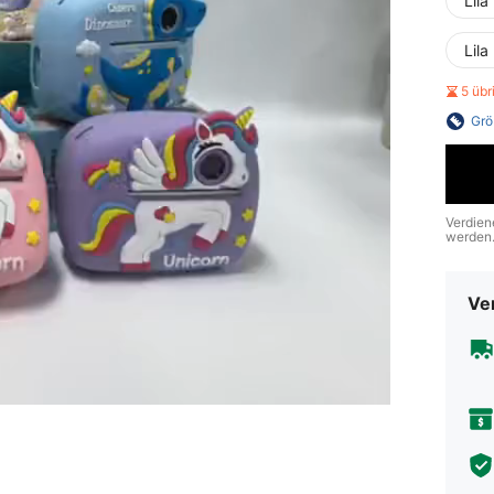
Lila
Lila
5 üb
Grö
Verdien
werden
Ve