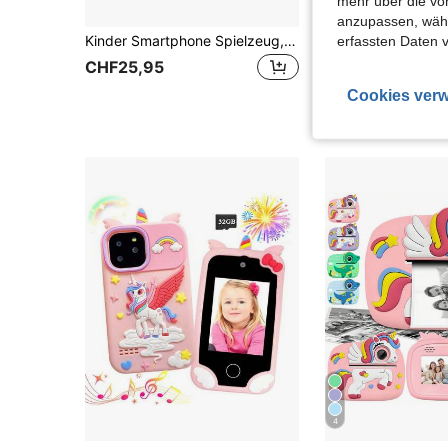
mehr über die vo
anzupassen, wähle
Kinder Smartphone Spielzeug, integrierte Lernspiele, Weihnachts- und Geburtstagsgeschenk, geeignet für 3-7 Jahre alte Jungen und Mädchen
erfassten Daten 
15 übrig
CHF25,95
CHF25,02
Cookies verw
4