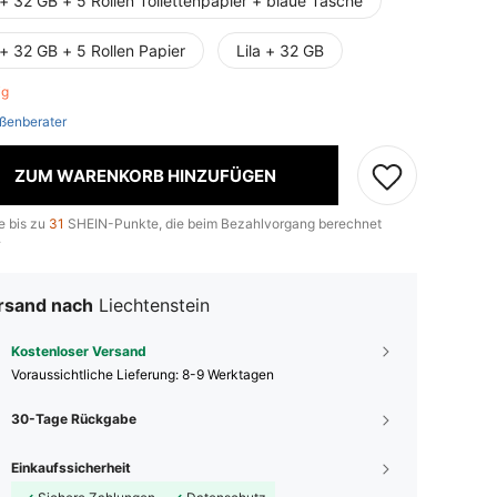
 + 32 GB + 5 Rollen Toilettenpapier + blaue Tasche
 + 32 GB + 5 Rollen Papier
Lila + 32 GB
rig
ßenberater
ZUM WARENKORB HINZUFÜGEN
e bis zu
31
SHEIN-Punkte, die beim Bezahlvorgang berechnet
.
rsand nach
Liechtenstein
Kostenloser Versand
Voraussichtliche Lieferung:
8-9 Werktagen
30-Tage Rückgabe
Einkaufssicherheit