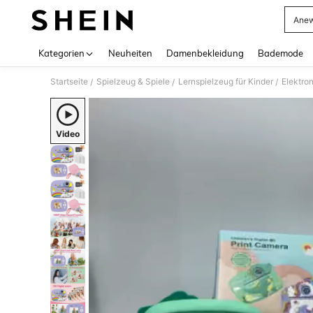
Anew
Use up 
Kategorien
Neuheiten
Damenbekleidung
Bademode
Startseite
Spielzeug & Spiele
Lernspielzeug für Kinder
Elektro
/
/
/
Video