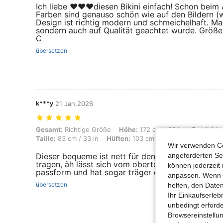
Ich liebe ♥️♥️♥️diesen Bikini einfach! Schon beim
Farben sind genauso schön wie auf den Bildern (
Design ist richtig modern und schmeichelhaft. Man
sondern auch auf Qualität geachtet wurde. Größe X
C
übersetzen
k***y
21 Jan,2026
Gesamt: Richtige Größe, Höhe: 172 cm / 68 in, Gewicht: 68 kg / 150 lb
Gesamt:
Richtige Größe
Höhe:
172 cm / 68 in
Gewicht:
Taille:
83 cm / 33 in
Hüften:
103 cm / 41 in
Körperform:
Wir verwenden Co
Dieser bequeme ist nett für den sommer oder tani
angeforderten Ser
tragen, äh lässt sich vom oberteil her kürzen un
können jederzeit 
passform und hat sogar träger dabei, kann man s
anpassen. Wenn Si
übersetzen
helfen, den Date
Ihr Einkaufserle
unbedingt erford
Browsereinstellun