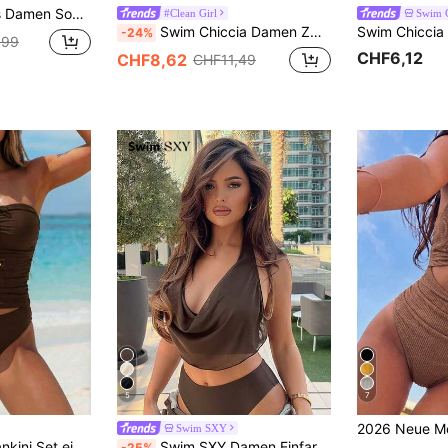
olstertes Tankini 2-teiliges Badeanzug Set
#Clean Girl
Swim C
Swim Chiccia Damen Zweiteiler aus einfarbigem, schlankheitsfördernd, verstellbaren Trägern und Triangel-Bikini-Oberteil mit hoher Taille, elegant für Strand, Urlaub, Party, Valentinstag
-24%
,99
CHF6,12
CHF8,62
CHF11,49
5
7
Swim SXY
ohne Träger für Strand/Resort
Swim SXY Damen Einfarbiger Neckholder Bikini mit hohem Beinausschnitt, Frühling/Sommer
-25%