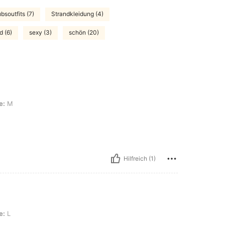
bsoutfits (7)
Strandkleidung (4)
d (6)
sexy (3)
schön (20)
e:
M
Hilfreich (1)
e:
L