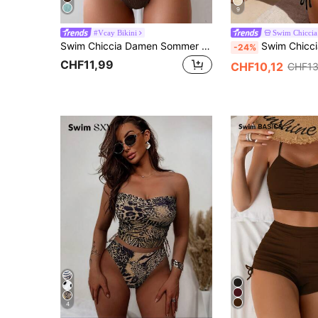
9
#Vcay Bikini
Swim Chiccia
Swim Chiccia Damen Sommer Urlaub Strand einfarbiges strukturiertes Bandeau Bikini Set
Swim Chiccia 26SS Frühling/Sommer Strandurlaub braune Perlenk
-24%
CHF11,99
CHF10,12
CHF13
4