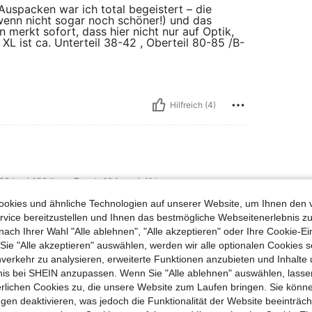
 Auspacken war ich total begeistert – die
wenn nicht sogar noch schöner!) und das
 merkt sofort, dass hier nicht nur auf Optik,
L ist ca. Unterteil 38-42 , Oberteil 80-85 /B-
Hilfreich (4)
s, Brust: 104 cm / 41 in, Taille: 83 cm / 33 in, Hüften: 103 cm / 41 in, Körperfor
68 kg / 150 lbs
Brust:
104 cm / 41 in
Sanduhr
Farbe:
Verschiedenfarbig
Größe:
L
okies und ähnliche Technologien auf unserer Website, um Ihnen den 
 ist nett für den sommer zu
vice bereitzustellen und Ihnen das bestmögliche Webseitenerlebnis zu
d länger machen und hat ne gute
nach Ihrer Wahl "Alle ablehnen", "Alle akzeptieren" oder Ihre Cookie-Ei
ich kaufen
e "Alle akzeptieren" auswählen, werden wir alle optionalen Cookies s
nverkehr zu analysieren, erweiterte Funktionen anzubieten und Inhalte
bnis bei SHEIN anzupassen. Wenn Sie "Alle ablehnen" auswählen, lassen
erlichen Cookies zu, die unsere Website zum Laufen bringen. Sie könne
gen deaktivieren, was jedoch die Funktionalität der Website beeinträc
Hilfreich (1)