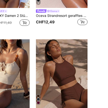
4
SXY
Oceva
 Leopard Muster-Stoff, tiefer V-Ausschnitt, doppelte Schulterträger, gerafftes lässiges Bikini-Set, zweiteiliger Badeanzug
Oceva Strandresort gerafftes Neckholder Tankini Badeanzug Set, schlankmachend
CHF12,49
HF11,49