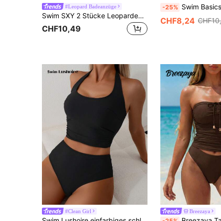
Swim Basics Damen Sommer Strand einfarbig gep
#Leopard Badeanzüge
-25%
Swim SXY 2 Stücke Leoparden-Muster Bikini-Set für Frauen mit abnehmbaren Trägern, geraffter Taille und Kordelzug, für den Strand
CHF8,24
CHF10
CHF10,49
#Clean Girl
Breezaya
Swim Lushoire einfarbiges schlankheitsförderndes Spaghetti-Träger-Binden-Top + einfarbiger Dreieck-Bikini-Unterteil Zwei-Teiler Rückenfreier Spaghetti-Träger Badeanzug-Set, Strand Resort Casual Elegant Valentinstag Damenbekleidung, Spaghetti-Träger-Tankini, figurformender Badeanzug, Hochzeit und Veranstaltung
Breezaya Tankini Set einfarbig 
-25%