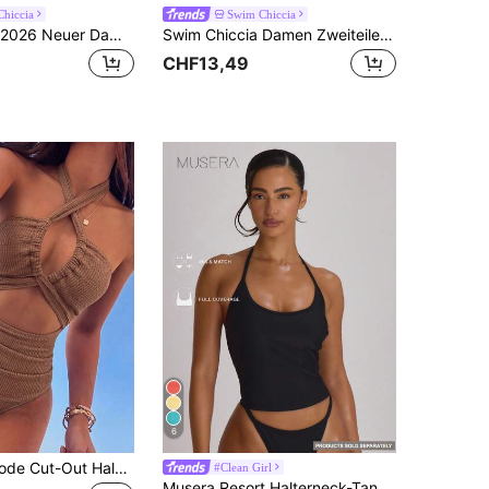
hiccia
Swim Chiccia
Swim Chiccia 2026 Neuer Damen Sommer Strand Urlaub Perlen Dekor Elegantes plissiertes mittellanges Träger-Top mit freiem Rücken und Bikini Zweiteiler Set in Unifarbe
Swim Chiccia Damen Zweiteiler Einfarbiger Schlankheits-Tankini Bikini Set mit seitlicher Kordel, geeignet für Strand, Resort, lässig Party
CHF13,49
6
2026 Neue Mode Cut-Out Halskette Einteiliger Badeanzug für Frauen Urlaub Strand Sommer, Resort Wear
#Clean Girl
Musera Resort Halterneck-Tankini mit Bindung und Rundhalsausschnitt, einfarbig, Badeanzug-Basics für Urlaub, Sommer, Reisen, Strand und Resort-Core