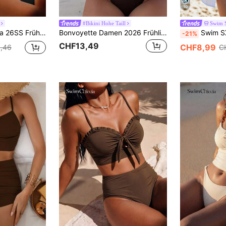
10
#Bikini Hohe Taill
Swim 
ette in Holzfarbe, elegantes Spaghetti-Träger Camisole Bikini
Bonvoyette Damen 2026 Frühling/Sommer Neu Kaffeefarbenes Bikini-Set mit Perlenbesatz, V-Ausschnitt, rückenfrei, verstellbare Dreiecksform, 2 Teile
Swim SXY Damen 2 Stücke Strand-Sommer-Outfit, mehrfarbiger
-21%
CHF13,49
CHF8,99
,46
C