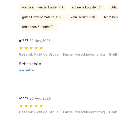
werde ich wieder kaufen (1)
schnelle Logistik (4)
Urlau
gutes Gewebematerial (15)
kein Geruch (10)
hinreißen
fehlendes Zubehör (2)
n***7
29 Nov,2025
Gesamt: Richtige Größe, Farbe: Verschiedenfarbig, Größe: M
Gesamt:
Richtige Größe
Farbe:
Verschiedenfarbig
Größ
Sehr schön
übersetzen
a***2
26 Aug,2025
Gesamt: Richtige Größe, Farbe: Verschiedenfarbig, Größe: L
Gesamt:
Richtige Größe
Farbe:
Verschiedenfarbig
Größ