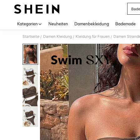
Bade
Use up 
Kategorien
Neuheiten
Damenbekleidung
Bademode
Startseite
Damen Kleidung
Kleidung für Frauen
Damen Strandk
/
/
/