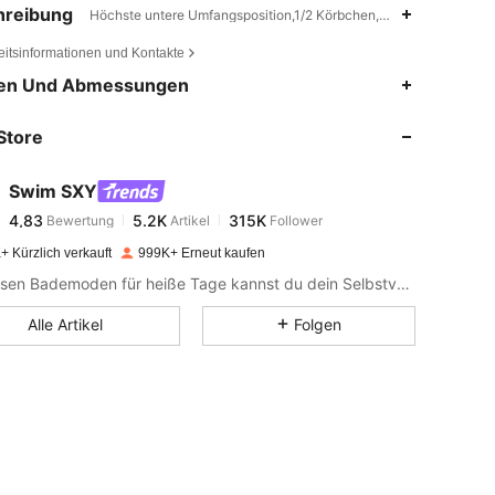
hreibung
Höchste untere Umfangsposition,1/2 Körbchen,Bandeau
eitsinformationen und Kontakte
4,83
5.2K
315K
en Und Abmessungen
Store
4,83
5.2K
315K
Swim SXY
4,83
5.2K
315K
Bewertung
Artikel
Follower
m***i
bezahlt
Vor 1 Tag
+ Kürzlich verkauft
999K+ Erneut kaufen
4,83
5.2K
315K
Mit diesen Bademoden für heiße Tage kannst du dein Selbstvertrauen genießen.
Alle Artikel
Folgen
4,83
5.2K
315K
4,83
5.2K
315K
4,83
5.2K
315K