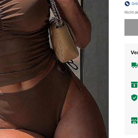
Grö
Nicht d
Sorry, d
Ve