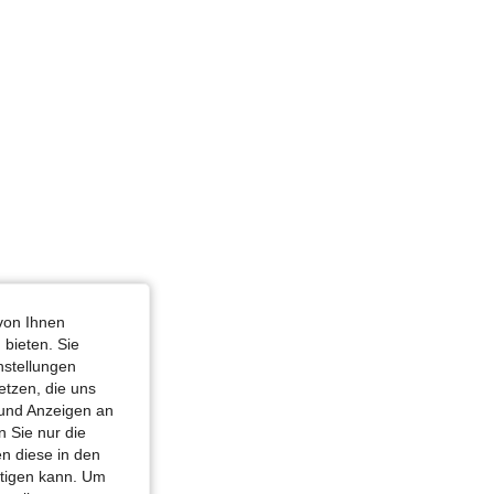
m: Sanduhr, Farbe: Verschiedenfarbig, Größe: L
von Ihnen
 bieten. Sie
nstellungen
etzen, die uns
 und Anzeigen an
 Sie nur die
n diese in den
htigen kann. Um