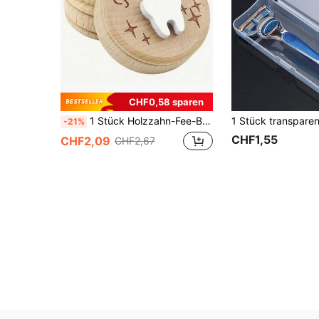
CHF0,58 sparen
1 Stück Holzzahn-Fee-Box - perfekt zum Sammeln von Zähnen und Haaren, ideales Geburtstagsandenken und Geschenk für Heimdekoration
-21%
CHF1,55
CHF2,09
CHF2,67