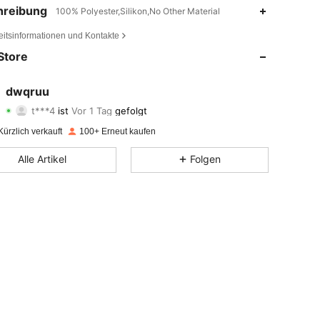
hreibung
100% Polyester,Silikon,No Other Material
eitsinformationen und Kontakte
Store
dwqruu
4,68
38
119
t***4
ist
Vor 1 Tag
gefolgt
4,68
38
119
ürzlich verkauft
100+ Erneut kaufen
4,68
38
119
Alle Artikel
Folgen
4,68
38
119
4,68
38
119
4,68
38
119
4,68
38
119
4,68
38
119
4,68
38
119
4,68
38
119