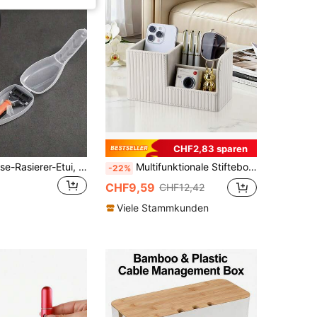
CHF2,83 sparen
Kunststoff Reise-Rasierer-Etui, tragbare Rasierer-Aufbewahrungsbox, geeignet für Outdoor-Camping und Geschäftsreisen, transparente staubdichte Reise-Aufbewahrungsbox, langanhaltend Kunststoff-Rasierer-Halter, unverzichtbar für Schulausflüge, Strand und Sommerurlaub
Multifunktionale Stiftebox - Geeignet für Büro- und Schulmaterial, platzsparendes Design, modisches Aussehen - Aufbewahrungsbox für Wohnzimmer, Handy- und Medienzubehör-Organizer, Aufbewahrungsbox für den Schreibtisch
-22%
CHF9,59
CHF12,42
Viele Stammkunden