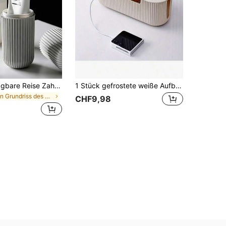
1/2 Stücke tragbare Reise Zahnbürstenetui, Zahnpasta/Zahnbürste/Gesichtsreiniger Aufbewahrungsbox, staubdichter atmungsaktiver Zahnbürstenhalter, gestreifter rutschfester Mundwasserbecher, geeignet für Zuhause, Outdoor-Reisen, Geschäftsreisen, Camping, Rückkehr zur Schule, Sommerreise-Accessoires, Badezimmer-Accessoires, Pflegeorganizer, Reiseessentials
1 Stück gefrostete weiße Aufbewahrungsbox, geeignet für Steckdosen, Überspannungsschutz, Ladegeräte, Adapter, TV- und Computerkabel - Kabel-Verstaubox für Zuhause/Büro, einfach zu montieren, aus PP-Kunststoff-Material, hält Kabel ordentlich und aufgeräumt, geeignet für Haushalte mit Haustieren.
in Grundriss des Studentenwohnheims Aufbewahrungsb
CHF9,98