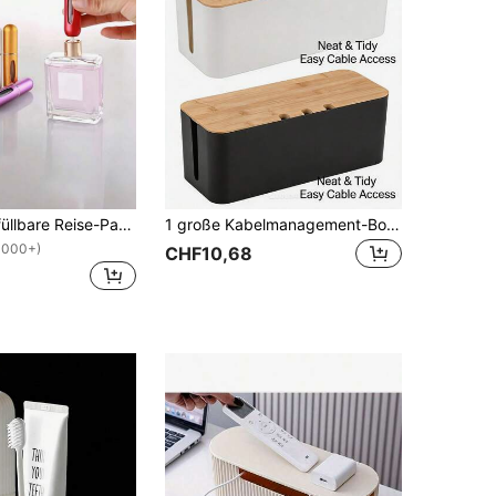
3 Stück nachfüllbare Reise-Parfümzerstäuber, wiederverwendbare kleine Sprühflaschen, tragbarer Mini-Parfümzerstäuber für Reisen, Urlaub und Outdoor-Aktivitäten, geeignet für Frauen und Männer
1 große Kabelmanagement-Box - Kabelaufbewahrung und Schutzabdeckung im Holzstil, Kabelorganizer-Box und Deckel im Holzstil, Ladegerät-Organizer und Kabelaufwickler, Desktop-Kabelmanagement, Strom- und Ladekabel-Aufbewahrungsbox mit Deckel - Organisieren Sie Kabel, Datenleitungen und verschiedene Drähte - platzsparende Steckdosen-Verwaltung für Küche, Wohnzimmer, Schlafzimmer, Büro und Esszimmer
1000+)
CHF10,68