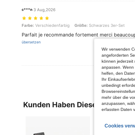
c***n
3 Aug,2026
Farbe: Verschiedenfarbig, Größe: Schwarzes 3er-Set
Farbe:
Verschiedenfarbig
Größe:
Schwarzes 3er-Set
Parfait je recommande fortement merci beaucou
übersetzen
Wir verwenden Co
angeforderten Ser
können jederzeit 
anpassen. Wenn Si
helfen, den Date
Ihr Einkaufserle
unbedingt erford
Browsereinstellun
mehr über die vo
Kunden Haben Diese Artikel A
anzupassen, wähle
erfassten Daten 
Cookies verw