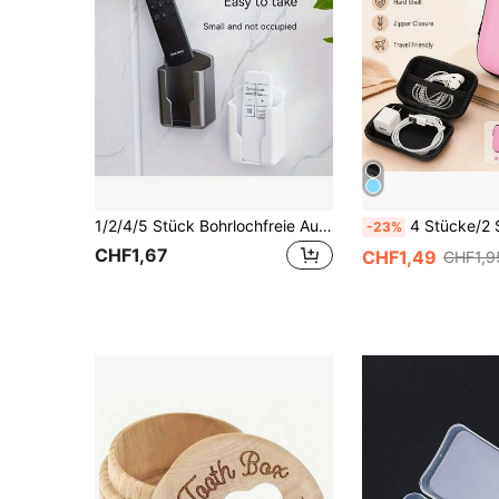
1/2/4/5 Stück Bohrlochfreie Aufbewahrungsbox für Klimaanlagen- und TV-Fernbedienung, wandmontierte Fernbedienungsbox für das Badezimmer
4 Stücke/2 Stücke/1 Stück tragbare Hartschalen-Aufbewahrungsbox, Mini-Reißverschluss-Elektronik-Organizer-Tasche mit Netzfach, kompakte Aufbewahrungstasche für K
-23%
CHF1,67
CHF1,49
CHF1,9