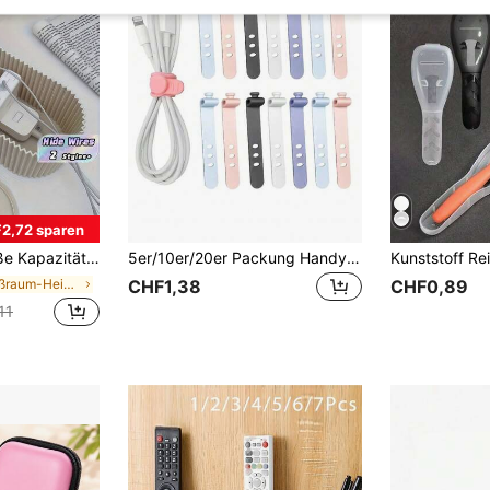
2,72 sparen
rdentliche Kabel 2 Farboptionen robuster Kunststoff für Zuhause Büro Computer Schreibtisch Kabel Organizer Kabel Verstecker
5er/10er/20er Packung Handy-Kabelorganizer-Clips, Kopfhörer-Kabelclips, Ladekabel-Kabelmanagement-Clips, 3-Loch-Kabelaufbewahrungs-Befestigungsclips, Datenkabel-Wickelspulen-Riemen
in Großraum-Heimspeicher Aufbewahrungsboxen, Flasc
CHF1,38
CHF0,89
11