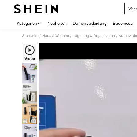
Wand
Use up 
Kategorien
Neuheiten
Damenbekleidung
Bademode
Startseite
Haus & Wohnen
Lagerung & Organisation
Aufbewahr
/
/
/
Video