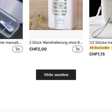
1 Stück transparenter manueller Rasierer mit Aufbewahrungsbox
2 Stück Wandhalterung ohne Bohren, schwere Ausführung, Aufbewahrungsbox für Fernbedienung. Die Wanddekorations-Aufbewahrungsbox kann Schreibwaren, Stifte, Makeup-Pinsel, Werkzeuge aufbewahren. Kann auch als Aufbewahrungsbox für Küchenutensilien, Besteck, Badezimmer-Zahnbürstenhalter verwendet werden, Multifunktions-Aufbewahrungsbox. Schlafzimmer, Wohnzimmer Dekorativ Fernbedienungsaufbewahrungsbox.
#8 Bestseller
CHF2,00
CHF1,15
Mehr ansehen