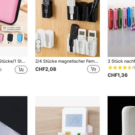
opfhörer, Kabel und Ladegeräte, tragbare Reisetasche, geeignet für Kopfhörer, USB-Kabel, kleine Accessoires, Schreibtisch- und Taschenaufbewahrung
2/4 Stücke magnetischer Fernbedienungshalter, wandmontiert, ohne Bohren selbstklebend, geeignet für TV- und Klimaanlagen-Fernbedienungen, einfache Installation, schwarz, ovales Design, stabile Befestigung, Fernbedienungsorganizer für Zuhause
(
CHF2,08
5
CHF1,36