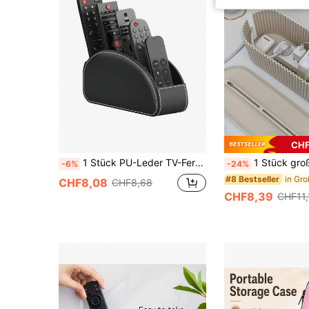
CHF
1 Stück PU-Leder TV-Fernbedienung Aufbewahrungsbox - 5 Fächer Schreibtisch Organizer, kann TV-Fernbedienung, Make-up Pinsel, Schreibwaren, Brillen und kleine Gegenstände aufbewahren - stilvoll und praktisch, geeignet für Zuhause, Schlafzimmer und Wohnzimmer
1 Stück große Kapazität Desktop Kabel Management Box Steckdosenleiste Organizer Kabel Sicherheits Aufbewahrung versteckt uno
-6%
-24%
#8 Bestseller
CHF8,08
CHF8,68
CHF8,39
CHF11,