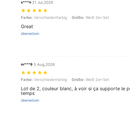
s***n
21 Jul,2026
Farbe: Verschiedenfarbig, Größe: Weiß 2er-Set
Farbe:
Verschiedenfarbig
Größe:
Weiß 2er-Set
Great
übersetzen
m***9
5 Aug,2026
Farbe: Verschiedenfarbig, Größe: Weiß 2er-Set
Farbe:
Verschiedenfarbig
Größe:
Weiß 2er-Set
Lot de 2, couleur blanc, à voir si ça supporte le
temps
übersetzen