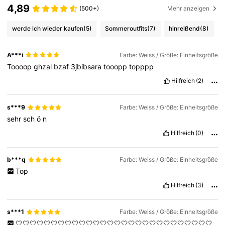
4,89
(500+)
Mehr anzeigen
werde ich wieder kaufen
(5)
Sommeroutfits
(7)
hinreißend
(8)
A***i
Farbe: Weiss / Größe: Einheitsgröße
Toooop
ghzal
bzaf
3jbibsara
tooopp
topppp
Hilfreich
(2)
s***9
Farbe: Weiss / Größe: Einheitsgröße
sehr
sch
ö
n
Hilfreich
(0)
b***q
Farbe: Weiss / Größe: Einheitsgröße
Top
Hilfreich
(3)
s***1
Farbe: Weiss / Größe: Einheitsgröße
🤍🤍🤍🤍🤍🤍🤍🤍🤍🤍🤍🤍🤍🤍🤍🤍🤍🤍🤍🤍🤍🤍🤍🤍🤍🤍🤍🤍