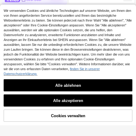
ch, dekoratives Kopftuch, Kirchens
chleier für den täglichen Gebrauch
Wir verwenden Cookies und ähnliche Technologien auf unserer Website, um Ihnen den
und Urlaub
von Ihnen angeforderten Service bereitzustellen und Ihnen das bestmögliche
Webseitenerlebnis zu bieten. Sie können jederzeit nach Ihrer Wahl "Alle ablehnen", "Alle
akzeptieren" oder Ihre Cookie-Einstellungen anpassen. Wenn Sie "Alle akzeptieren"
auswählen, werden wir alle optionalen Cookies setzen, die uns helfen, den
Datenverkehr zu analysieren, erweiterte Funktionen anzubieten und Inhalte und
Anzeigen an Ihr Einkaufserlebnis bei SHEIN anzupassen. Wenn Sie "Alle ablehnen"
auswählen, lassen Sie nur die unbedingt erforderlichen Cookies zu, die unsere Website
zum Laufen bringen. Sie können diese in den Browsereinstellungen deaktivieren, was
jedoch die Funktionalität der Website beeinträchtigen kann. Um mehr über die von uns
verwendeten Cookies zu erfahren und Ihre optionalen Cookie-Einstellungen
anzupassen, wählen Sie bitte "Cookies verwalten". Weitere Informationen darüber, wie
wir die von uns erfassten Daten verarbeiten,
finden Sie in unserer
Datenschutzerklärung.
Alle ablehnen
Alle akzeptieren
Cookies verwalten
ZUM WARENKORB HINZUFÜGEN