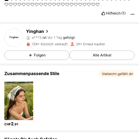
🤍🤍🤍🤍🤍🤍🤍🤍🤍🤍🤍🤍🤍🤍🤍🤍🤍🤍🤍🤍🤍🤍
Hilfreich
(1)
1K Follower
4,89
Yinghan
a***5
ist
Vor 1 Tag
gefolgt
a***a
ist am Durchsuchen
1K Follower
4,89
12K+ Kürzlich verkauft
2K+ Erneut kaufen
Folgen
Alle Artikel
1K Follower
4,89
Zusammenpassende Stile
Vielleicht gefällt dir
1K Follower
4,89
1K Follower
4,89
2
CHF
,91
1K Follower
4,89