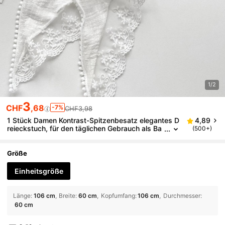
1/2
3
CHF
,68
-7%
CHF3,98
1 Stück Damen Kontrast-Spitzenbesatz elegantes D
4,89
reieckstuch, für den täglichen Gebrauch als Ba
(500+)
ndana, Haarband, ideal zum Aufwerten Ihres Lo
oks zum Valentinstag
Größe
Einheitsgröße
Länge
:
106 cm
Breite
:
60 cm
Kopfumfang
:
106 cm
Durchmesser
:
60 cm