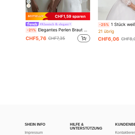
CHF1,59 sparen
1 Stück weißer Hochzeitsschal für Damen, Sommerschal für Bräute und Brautjungfern, handgefertig
#Klassisch & elegant
-25%
Elegantes Perlen Braut Cape Schal Kurzes Hochzeitskleid Oberbekleidung
-21%
21 übrig
CHF5,76
CHF7,35
CHF6,06
CHF8,
SHEIN INFO
HILFE &
KUNDENB
UNTERSTÜTZUNG
Impressum
Kontaktiere