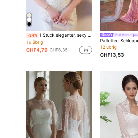
1 Stück eleganter, sexy Mesh-Schal mit Spitzenbesatz, Schwarz, Rot, Champagner, geeignet für Alltag, Party, Hochzeit
MMuzonQue
-24%
16 übrig
12 übrig
CHF4,79
CHF6,35
CHF13,53