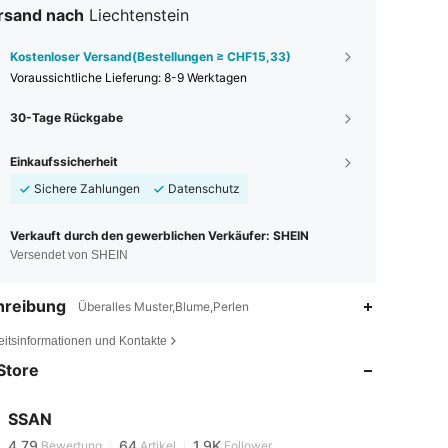
rsand nach
Liechtenstein
Kostenloser Versand(Bestellungen ≥ CHF15,33)
Voraussichtliche Lieferung:
8-9 Werktagen
30-Tage Rückgabe
Einkaufssicherheit
Sichere Zahlungen
Datenschutz
Verkauft durch den gewerblichen Verkäufer: SHEIN
Versendet von SHEIN
hreibung
Überalles Muster,Blume,Perlen
4,79
64
1.9K
eitsinformationen und Kontakte
Store
4,79
64
1.9K
SSAN
4,79
64
1.9K
Bewertung
Artikel
Follower