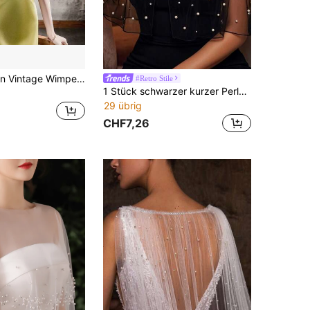
1 Stück Damen Vintage Wimpern-Spitzenbesatz Spitzen-Schal, Hochzeitskleid-Oberbekleidung, vielseitiger kurzer Umhang, weißer Spitzen-Schal für Kleid und Camisole
#Retro Stile
1 Stück schwarzer kurzer Perlen-Cardigan, erschwingliches halbtransparentes Tüll-Crop-Top, Hochzeits-Party-Abend-Alltags-Cape
29 übrig
CHF7,26