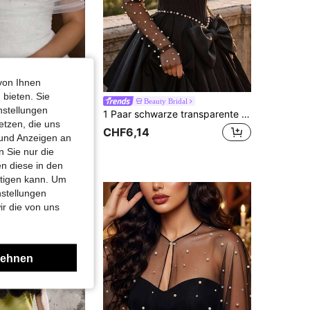
von Ihnen
 bieten. Sie
chal, Perlen besetzter Chiffon Kurzer Schal, Kleid Oberbekleidung
Beauty Bridal
nstellungen
1 Paar schwarze transparente Mesh-Brautärmel mit Kunstperlen-Verzierungen, Abendparty-Hochzeits-Braut-Fotografie-Atmosphärische Ärmel-Accessoires
F10,02
etzen, die uns
CHF6,14
 und Anzeigen an
 Sie nur die
n diese in den
htigen kann. Um
nstellungen
ir die von uns
lehnen