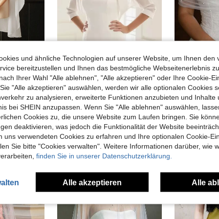
okies und ähnliche Technologien auf unserer Website, um Ihnen den 
vice bereitzustellen und Ihnen das bestmögliche Webseitenerlebnis zu
1 Stück kurzer Chiffon Braut Cape, Damen Pullover Schal zum Kombinieren mit Kleid und Weste, Herbstkleidung für Frauen
1 Stück weißer europäischer und amerikanischer Stil Chiffon Brautparty Schal für Frühling, Sommer und Herbst, Hochzeitsaccessoire
1 Stück Damen Schulterfrei S
-3%
-20%
nach Ihrer Wahl "Alle ablehnen", "Alle akzeptieren" oder Ihre Cookie-Ei
10 übrig
CHF7,94
CH
e "Alle akzeptieren" auswählen, werden wir alle optionalen Cookies s
CHF11,38
CHF11,78
nverkehr zu analysieren, erweiterte Funktionen anzubieten und Inhalte
bnis bei SHEIN anzupassen. Wenn Sie "Alle ablehnen" auswählen, lassen
erlichen Cookies zu, die unsere Website zum Laufen bringen. Sie könne
gen deaktivieren, was jedoch die Funktionalität der Website beeinträc
n uns verwendeten Cookies zu erfahren und Ihre optionalen Cookie-Ei
n Sie bitte "Cookies verwalten". Weitere Informationen darüber, wie w
verarbeiten,
finden Sie in unserer Datenschutzerklärung.
alten
Alle akzeptieren
Alle ab