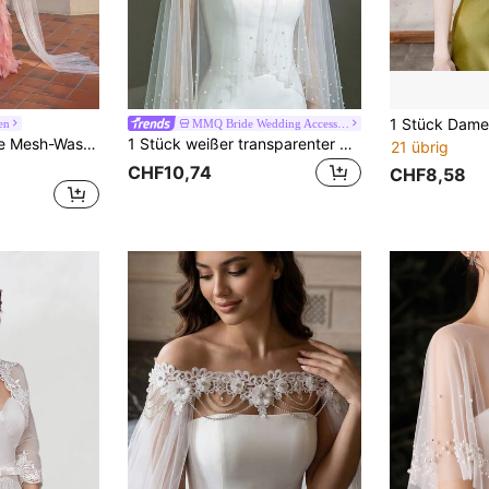
en
MMQ Bride Wedding Accessories
Pailletten-Schleppe Mesh-Wasserärmel Brautkleid Accessoire abnehmbare Ärmelüberzug
1 Stück weißer transparenter Mesh-Cape-Schal mit Kunstperlen, Braut-Tüll-Cover-Up, Hochzeitskleid-Abendkleid-Cover-Up
21 übrig
CHF10,74
CHF8,58