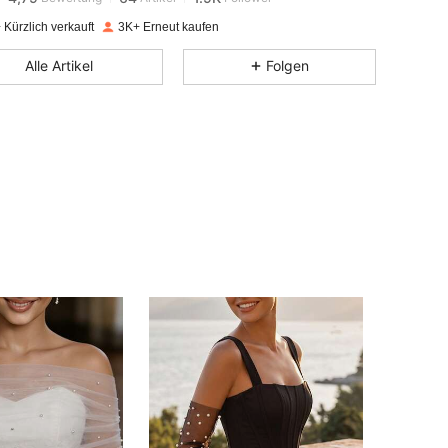
Kürzlich verkauft
3K+ Erneut kaufen
4,79
64
1.9K
Alle Artikel
Folgen
4,79
64
1.9K
4,79
64
1.9K
4,79
64
1.9K
4,79
64
1.9K
4,79
64
1.9K
4,79
64
1.9K