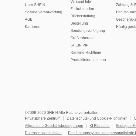
Versand Info
Über SHEIN
Zahlung & S
Zurücksenden
Soziale Verantwortung
Bonuspunkt
Rückerstattung
AGB
Geschenkka
Bestellung
Karrieren
Häufig gest
Sendungsverfolgung
Größenberater
SHEIN VIP
Ranking-Richtlinie
​Produktinformationen
©2009-2026 SHEIN Alle Rechte vorbehalten
Privatsphäre Zentrum
Datenschutz- und Cookie-Richtlinien
C
Allgemeine Geschäftsbedingungen
KI-Richtlinie
Geistiges E
Datenschutzrichtlinien
Empfehlungssystem und personalisierte 