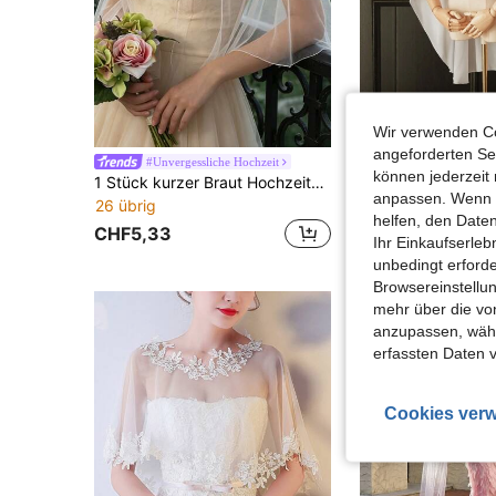
Wir verwenden Co
angeforderten Ser
#Unvergessliche Hochzeit
können jederzeit 
1 Stück kurzer Braut Hochzeits-Schal, sexy Chiffon Damen Party Bolero Kleid Accessoire für Halloween und Valentinstag
CHF4,30
anpassen. Wenn Si
26 übrig
helfen, den Date
CHF5,33
Ihr Einkaufserle
unbedingt erford
Browsereinstellun
mehr über die vo
anzupassen, wähle
erfassten Daten 
Cookies verw