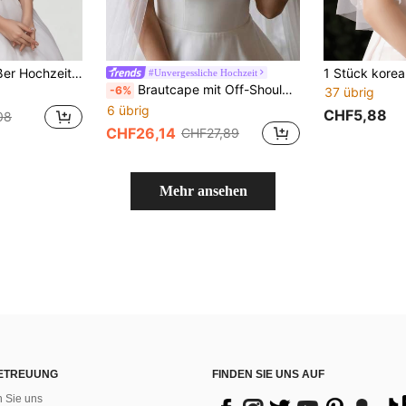
ter Braut-Wrap aus Netzstoff mit Perlen, geeignet für Hochzeiten, Partys, Aufführungen, Cosplay
#Unvergessliche Hochzeit
Brautcape mit Off-Shoulder Ausschnitt, Spitze, Blumen, Strasskette und langer Schleppe, transparenter Hochzeitsschal
-6%
37 übrig
6 übrig
CHF5,88
08
CHF26,14
CHF27,89
Mehr ansehen
ETREUUNG
FINDEN SIE UNS AUF
n Sie uns