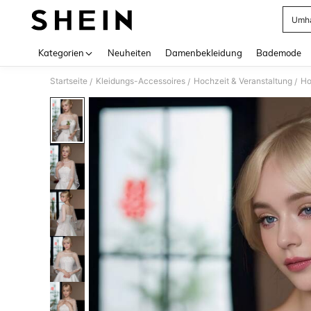
Umha
Use up 
Kategorien
Neuheiten
Damenbekleidung
Bademode
Startseite
Kleidungs-Accessoires
Hochzeit & Veranstaltung
Ho
/
/
/