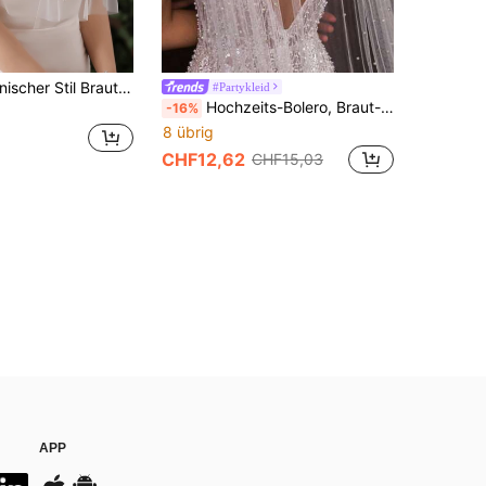
1 Stück koreanischer Stil Braut Hochzeit Umhang Cape Große Größen Weiß elegant & einfacher weißer Schal mit Kunstperlen Verzierung
#Partykleid
Hochzeits-Bolero, Braut-Cape, Schleier, Schulterbedeckung für Braut, Hochzeitsaccessoires, Umhang, Schal, weiches Abend-Cape, Jacke
-16%
8 übrig
CHF12,62
CHF15,03
APP