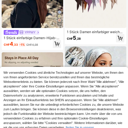
10
1 Stück Damen einfarbiger weicher
YPPMY
& dreieckiger Schal, dehnbarer Nac
5
1 Stück einfarbige Damen-Hijab-Ka
CHF
,28
ken-Allround-Kopfschal für vier Ja
ppe im klassischen eleganten und l
4
hreszeiten, für Urlaub oder als Stirn
CHF
,33
-1%
CHF4,38
ässigen arabischen Stil des Nahen
band-Accessoire
Ostens, vielseitig, mit Schleife, breit
er Krempe und gebogenem Turban-
Design, geeignet für den täglichen
Outdoor-Gebrauch
Wir verwenden Cookies und ähnliche Technologien auf unserer Website, um Ihnen den
von Ihnen angeforderten Service bereitzustellen und Ihnen das bestmögliche
Webseitenerlebnis zu bieten. Sie können jederzeit nach Ihrer Wahl "Alle ablehnen", "Alle
akzeptieren" oder Ihre Cookie-Einstellungen anpassen. Wenn Sie "Alle akzeptieren"
auswählen, werden wir alle optionalen Cookies setzen, die uns helfen, den
Datenverkehr zu analysieren, erweiterte Funktionen anzubieten und Inhalte und
Anzeigen an Ihr Einkaufserlebnis bei SHEIN anzupassen. Wenn Sie "Alle ablehnen"
auswählen, lassen Sie nur die unbedingt erforderlichen Cookies zu, die unsere Website
zum Laufen bringen. Sie können diese in den Browsereinstellungen deaktivieren, was
jedoch die Funktionalität der Website beeinträchtigen kann. Um mehr über die von uns
verwendeten Cookies zu erfahren und Ihre optionalen Cookie-Einstellungen
anzupassen, wählen Sie bitte "Cookies verwalten". Weitere Informationen darüber, wie
7
wir die von uns erfassten Daten verarbeiten,
finden Sie in unserer