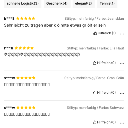
schnelle Logistik
(3)
Geschenk
(4)
elegant
(2)
Tennis
(1)
b***8
Stiltyp: mehrfarbig / Farbe: Jeansblau
Sehr
leicht
zu
tragen
aber
k
ö
nnte
etwas
gr
öß
er
sein
Hilfreich
(1)
I***6
Stiltyp: mehrfarbig / Farbe: Lila Haut
💐🤭🤭🤭💐🤭🤭🤭🤭🤭🤭🤭🤭🤭🤭🤭🤭🤭🤭
Hilfreich
(0)
s***w
Stiltyp: mehrfarbig / Farbe: Gras-Grün
👍🏻👍🏻👍🏻👍🏻👍🏻👍🏻👍🏻👍🏻👍🏻👍🏻
Hilfreich
(0)
s***w
Stiltyp: mehrfarbig / Farbe: Schwarz
👍🏻👍🏻👍🏻👍🏻👍🏻👍🏻👍🏻👍🏻👍🏻👍🏻
Hilfreich
(0)