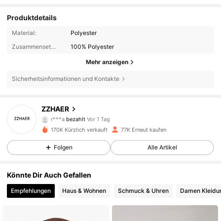
Produktdetails
Material:
Polyester
Zusammensetzung:
100% Polyester
Mehr anzeigen
Sicherheitsinformationen und Kontakte
ZZHAER
6K Follower
4,87
r***a
bezahlt
Vor 1 Tag
m***9
ist
Vor 1 Tag
gefolgt
170K Kürzlich verkauft
77K Erneut kaufen
6K Follower
4,87
Folgen
Alle Artikel
Könnte Dir Auch Gefallen
6K Follower
4,87
Empfehlungen
Haus & Wohnen
Schmuck & Uhren
Damen Kleidu
6K Follower
4,87