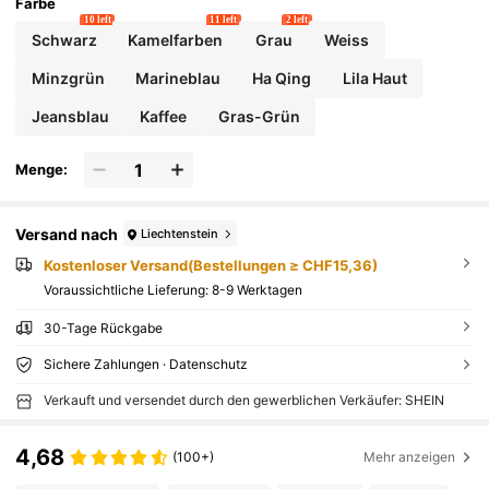
Farbe
10 left
11 left
2 left
Schwarz
Kamelfarben
Grau
Weiss
Minzgrün
Marineblau
Ha Qing
Lila Haut
Jeansblau
Kaffee
Gras-Grün
Menge:
Versand nach
Liechtenstein
Kostenloser Versand(Bestellungen ≥ CHF15,36)
Voraussichtliche Lieferung:
8-9 Werktagen
30-Tage Rückgabe
Sichere Zahlungen · Datenschutz
Verkauft und versendet durch den gewerblichen Verkäufer: SHEIN
4,68
(100+)
Mehr anzeigen