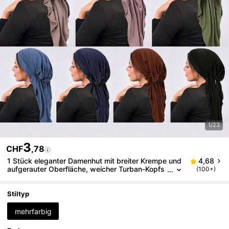
1/23
3
CHF
,78
1 Stück eleganter Damenhut mit breiter Krempe und
4,68
aufgerauter Oberfläche, weicher Turban-Kopfs
(100+)
chmuck für Kleider
Stiltyp
mehrfarbig