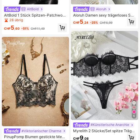
AltBold
Aloruh
AltBold 1 Stück Spitzen-Patchwork
Aloruh Damen sexy trägerloses Spit
PU-Bügel-BH für Frauen
zen BH ohne Bügel
28 übrig
5
CHF
,24
-25%
CHF6,99
5
CHF
,60
-51%
CHF11,49
6
#Künstlerische Anarchie
Myrelith 2 Stücke/Set spitze Träger
#Viktorianischer Charme
-Bandeau-BH mit Bügel
9
PinupPomp Blumen gestickte Mesh
CHF
,08