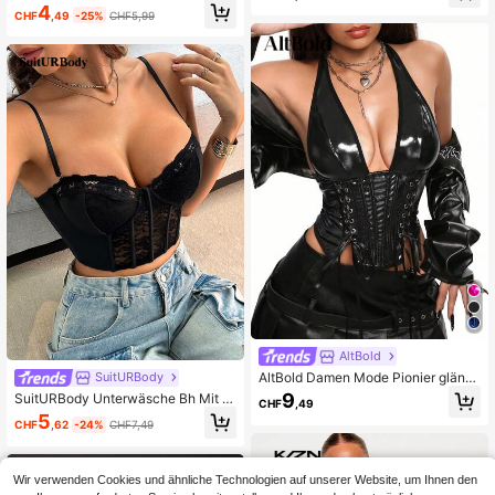
BH Dessous
4
CHF
,49
-25%
CHF5,99
AltBold
AltBold Damen Mode Pionier glänz
SuitURBody
ender reflektierender Stoff Einzelst
9
SuitURBody Unterwäsche Bh Mit S
CHF
,49
ück Bustier
pitze Und Kontrastfarbe
5
CHF
,62
-24%
CHF7,49
Wir verwenden Cookies und ähnliche Technologien auf unserer Website, um Ihnen den