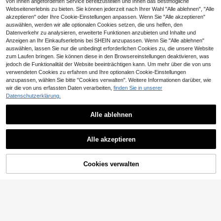
von Ihnen angeforderten Service bereitzustellen und Ihnen das bestmögliche
Webseitenerlebnis zu bieten. Sie können jederzeit nach Ihrer Wahl "Alle ablehnen", "Alle
akzeptieren" oder Ihre Cookie-Einstellungen anpassen. Wenn Sie "Alle akzeptieren"
auswählen, werden wir alle optionalen Cookies setzen, die uns helfen, den
Datenverkehr zu analysieren, erweiterte Funktionen anzubieten und Inhalte und
Anzeigen an Ihr Einkaufserlebnis bei SHEIN anzupassen. Wenn Sie "Alle ablehnen"
auswählen, lassen Sie nur die unbedingt erforderlichen Cookies zu, die unsere Website
zum Laufen bringen. Sie können diese in den Browsereinstellungen deaktivieren, was
jedoch die Funktionalität der Website beeinträchtigen kann. Um mehr über die von uns
verwendeten Cookies zu erfahren und Ihre optionalen Cookie-Einstellungen
anzupassen, wählen Sie bitte "Cookies verwalten". Weitere Informationen darüber, wie
wir die von uns erfassten Daten verarbeiten,
finden Sie in unserer
Datenschutzerklärung.
Alle ablehnen
KIZN
KIZN Leopardenmuster Dreieck Bra
EmpressEnvy
lette mit schwarzer Spitzenborte, g
Alle akzeptieren
4
EmpressEnvy Damen-BH in Standa
CHF
,90
ewelltem Rand und verstellbaren Tr
rdgröße, Spitzen-Patchwork-Cups
5
ägern, Dessous
CHF
,88
mit Cut-out-Design, verstellbare Tr
äger, 2-reihiger Rückenverschluss,
Cookies verwalten
ZUM WARENKORB HINZUFÜGEN
1 Stück Damen-BH in Größe Small