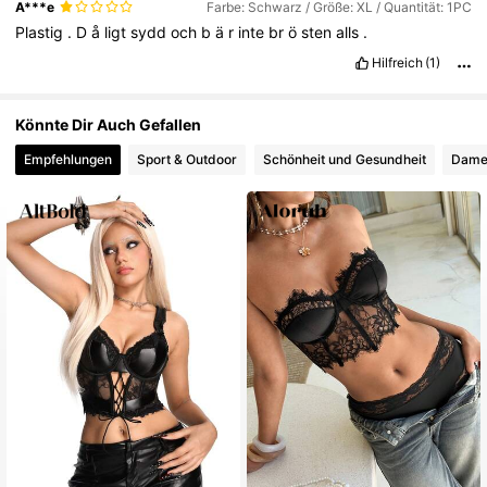
A***e
Farbe: Schwarz / Größe: XL / Quantität: 1PC
Plastig
.
D
å
ligt
sydd
och
b
ä
r
inte
br
ö
sten
alls
.
Hilfreich
(1)
Könnte Dir Auch Gefallen
Empfehlungen
Sport & Outdoor
Schönheit und Gesundheit
Dame