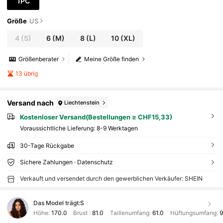
1PC
Größe
US
4
(S)
6
(M)
8
(L)
10
(XL)
Größenberater
Meine Größe finden
13 übrig
Versand nach
Liechtenstein
Kostenloser Versand(Bestellungen ≥ CHF15,33)
Voraussichtliche Lieferung:
8-9 Werktagen
30-Tage Rückgabe
Sichere Zahlungen · Datenschutz
Verkauft und versendet durch den gewerblichen Verkäufer: SHEIN
Das Model trägt:
S
Höhe:
170.0
Brust :
81.0
Taillenumfang:
61.0
Hüftungsumfang:
9