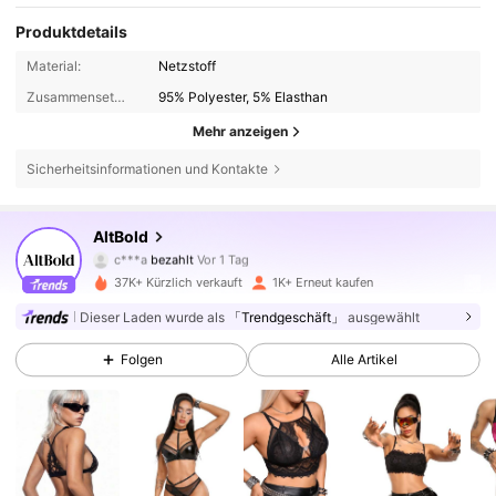
Produktdetails
Material:
Netzstoff
Zusammensetzung:
95% Polyester, 5% Elasthan
Mehr anzeigen
Sicherheitsinformationen und Kontakte
6K Follower
4,77
AltBold
c***a
bezahlt
Vor 1 Tag
i***o
ist
Vor 6 Stunden
gefolgt
37K+ Kürzlich verkauft
1K+ Erneut kaufen
6K Follower
4,77
Dieser Laden wurde als
「Trendgeschäft」
ausgewählt
Folgen
Alle Artikel
6K Follower
4,77
6K Follower
4,77