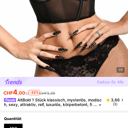
1/5
4
CHF
,00
-33%
CHF5,99
AltBold 1 Stück klassisch, mysteriös, modisc
3,66
h, sexy, attraktiv, reif, luxuriös, körperbetont, fi
(3)
gurbetont, Punk, weich & hart Kombination aus
PU-Spitze, Mesh-Patchwork, verstellbarer Ketten-T
räger BH-Top Damen Wäsche Set
Quantität