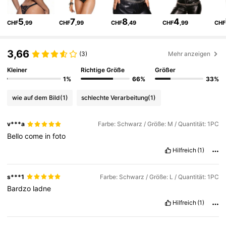
6K Follower
4,77
5
7
8
4
CHF
,99
CHF
,99
CHF
,49
CHF
,99
CHF
6K Follower
4,77
3,66
(3)
Mehr anzeigen
Kleiner
Richtige Größe
Größer
1%
66%
33%
6K Follower
4,77
wie auf dem Bild
(1)
schlechte Verarbeitung
(1)
6K Follower
4,77
v***a
Farbe: Schwarz / Größe: M / Quantität: 1PC
Bello
come
in
foto
6K Follower
4,77
Hilfreich
(1)
s***1
Farbe: Schwarz / Größe: L / Quantität: 1PC
6K Follower
4,77
Bardzo
ladne
Hilfreich
(1)
6K Follower
4,77