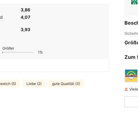
3,86
nd
4,07
Besc
3,93
Sicherh
Größ
Größer
1%
Zum 
weich (5)
Liebe (2)
gute Qualität (3)
Viel