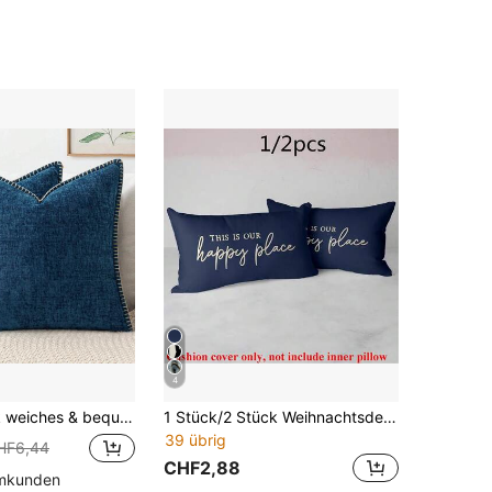
4
itiges Chenille Kissenbezug mit vernähten Kanten, Navy Blau (ohne Füllung), geeignet für Sofa und Bett, Frühling/Sommer
1 Stück/2 Stück Weihnachtsdekokissenbezug, geeignet für Wohnzimmer und Schlafzimmer, Weihnachtsdekoration, Weihnachtsgeschenk, Weihnachtsschmuck, 50x30 cm, Kissenfüllung nicht enthalten
39 übrig
HF6,44
CHF2,88
mmkunden