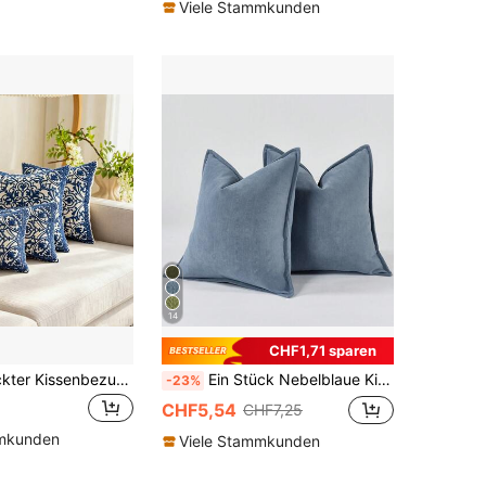
Viele Stammkunden
14
CHF1,71 sparen
1 Stück bestickter Kissenbezug (ohne Füllung)
Ein Stück Nebelblaue Kissenhülle mit Fischgrätenmuster (ohne Füllung), moderne und luxuriöse weiche Chenille-Kante dekorative Kissenbezug, geeignet für Sofa, Bett, Schlafzimmer, Büro, Hotel, Dekoration, alle Jahreszeiten.
-23%
CHF5,54
CHF7,25
mmkunden
Viele Stammkunden