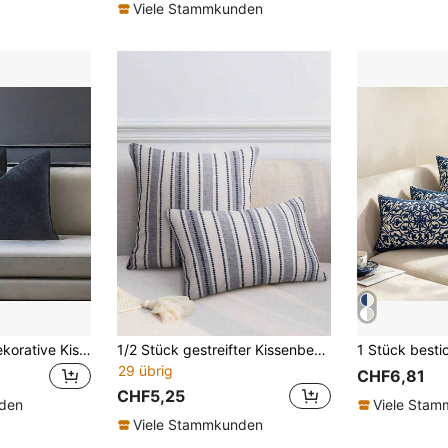
Viele Stammkunden
1 Stück Chenille Dekorative Kissenbezüge mit gestepptem Rand, einfarbige Kissenbezüge zum Färben für Heim-Dekoration, Couch, Sofa, Bett, Wohnzimmer
1/2 Stück gestreifter Kissenbezug, bohemian Jacquard Dekorativer Überwurf Kissenbezug, Sofa & Schlafzimmer Deko, ohne Kisseneinlage
29 übrig
CHF6,81
CHF5,25
nden
Viele Sta
Viele Stammkunden