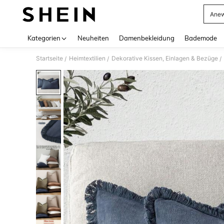
Anew
Use up 
Kategorien
Neuheiten
Damenbekleidung
Bademode
Startseite
Heimtextilien
Dekorative Kissen, Einlagen & Bezüge
/
/
/