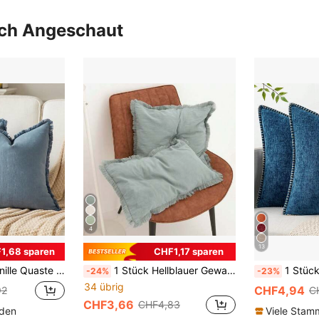
uch Angeschaut
4
13
1,68 sparen
CHF1,17 sparen
g, minimalistisch & praktisch multifunktional
1 Stück Hellblauer Gewaschener Kissenbezug Mit Quaste, Nordischer Stil Einfaches Design Für Wohnzimmer Sofa Dekoration, Büro
1 Stück weiches & bequemes hautfreundliches doppelse
-24%
-23%
34 übrig
CHF4,94
92
C
CHF3,66
CHF4,83
nden
Viele Sta