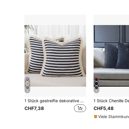
5
5
1 Stück gestreifte dekorative Kissenhülle aus Webstoff für das Sofa
CHF7,38
CHF5,48
Viele Stammku