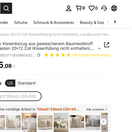
0
0
ess Enter to select.
inder
Schuhe
Schmuck & Accessoires
Beauty & Gesundheit
Gro
1 Stück Kissenbezug aus gewaschenem Baumwollstoff mit Quasten 20*12 Zoll (Kissenfüllung nicht enthalten), Landhausstil Heimdekoration, vielseitig einsetzbar für Schlafzimmer, Wohnzimmer, Balkon, Esszimmer, Sofa, Bett Kissen
k Kissenbezug aus gewaschenem Baumwollstoff
asten 20*12 Zoll (Kissenfüllung nicht enthalten),
usstil Heimdekoration, vielseitig einsetzbar für
SKU: sf260311161686045203875
(68 Kundenmeinungen)
zimmer, Wohnzimmer, Balkon, Esszimmer, Sofa,
issen
5
,08
ICE AND AVAILABILITY
e
US
Standard
nch*20inch (30*50)
he vorrätige Artikel in '
12inch*20inch (30*50)
' anzeigen
Alle ansehen