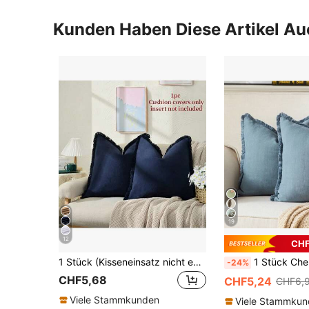
Kunden Haben Diese Artikel A
19
12
CHF
1 Stück (Kisseneinsatz nicht enthalten) Kissenbezug im Landhausstil mit Quasten, weiches verwaschenes Stoffdekoratives Kissenhülle mit Quastenbesatz
1 Stück Chenille Quaste Dekorative Kissenbezu
-24%
CHF5,68
CHF5,24
CHF6,
Viele Stammkunden
Viele Stammku