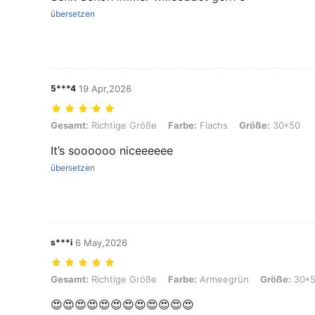
übersetzen
5***4
19 Apr,2026
Gesamt: Richtige Größe, Farbe: Flachs, Größe: 30*50
Gesamt:
Richtige Größe
Farbe:
Flachs
Größe:
30*50
It’s soooooo niceeeeee
übersetzen
s***i
6 May,2026
Gesamt: Richtige Größe, Farbe: Armeegrün, Größe: 30*50
Gesamt:
Richtige Größe
Farbe:
Armeegrün
Größe:
30*
😍😍😍😍😍😍😍😍😍😍😍😍