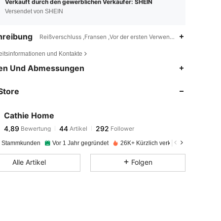
Verkauft durch den gewerblichen Verkäufer: SHEIN
Versendet von SHEIN
hreibung
Reißverschluss ,Fransen ,Vor der ersten Verwendung waschen,Frü
eitsinformationen und Kontakte
4,89
44
292
en Und Abmessungen
Store
4,89
44
292
Cathie Home
4,89
44
292
Bewertung
Artikel
Follower
4***3
bezahlt
Vor 1 Tag
e Stammkunden
Vor 1 Jahr gegründet
26K+ Kürzlich verkauft
4,89
44
292
Alle Artikel
Folgen
4,89
44
292
4,89
44
292