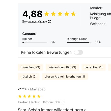
Komfort
4,88
Reinigung u
Pflege
Bewertungsrichtlinie
Weichheit
Gesamt:
Kleiner
Richtige Größe
8%
91%
Keine lokalen Bewertungen
hinreißend (3)
wie auf dem Bild (3)
bezahlbar (1)
nützlich (2)
diesen Artikel nie erhalten (1)
v***a
7 May,2026
Farbe: Flachs, Größe: 30*50
Farbe:
Flachs
Größe:
30*50
Sehr. Schön immer wiiieeddet gern e