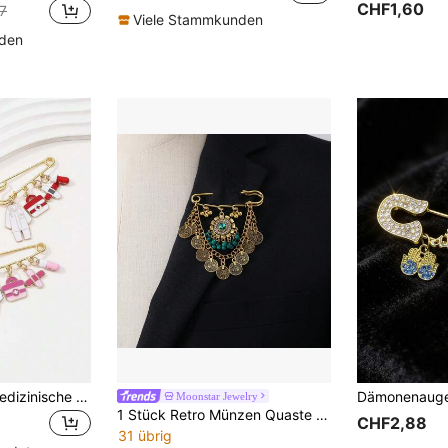
CHF1,60
7
Viele Stammkunden
nden
1 Stück kreative medizinische Öltropfen-Brosche, weißer Kittel Medizinbox Kreuz-Anhänger Pin, vielseitiges Anti-Expositions-Kleidungsaccessoire, Krankenschwester-Tag Arzt Gedenkgeschenk
Moonstar Jewelry
1 Stück Retro Münzen Quaste Brosche, goldfarbene Sicherheitsnadel mit rotem Kristall & Glöckchen, Boho Anstecknadel für Frauen, perfekt für Anzüge, Schals & Festival Outfits
CHF2,88
31 übrig