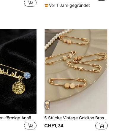
Vor 1 Jahr gegründet
Dämonenaugen-förmige Anhänger-Brosche, mit glänzenden Strass-Steinen besetzt, Damen Brosche Taschenschmuck
5 Stücke Vintage Goldton Brosche und Anstecknadel Set, verstellbare Gürtelclips, geeignet zum Dekorieren von Kleidern, Jeans, Kleidung, Taschen, Schule/Büro, Hemden, Jacken, Weihnachts- und Halloween-Kostüme, lustig & niedlich, tolles Geschenk für Lehrer
CHF1,74