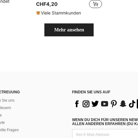
ündet
CHF4,20
Viele Stammkunden
Mehr ansehen
ETREUUNG
FINDEN SIE UNS AUF
n Sie uns
teuern
e
WENN DU DICH FÜR UNSEREN NEW
rte
ALLEN ANDEREN ERFAHREN (DU KA
ellte Fragen