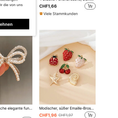
ir die von uns
CHF1,66
Viele Stammkunden
lehnen
1 Stück modische elegante funkelnde doppellagige Schleifenbrosche, vielseitiges elegantes Kleidungsaccessoire mit Perlen, Strass und geometrischer Nadel für die Schule
Modischer, süßer Emaille-Broschüren-Set aus Legierung mit Erdbeere, Kirsche, Marienkäfer, Kürbis und Schnecken-Seestern als Valentinstag, Valentinskleid-Accessoires, Anstecknadel für Kleidung, Tasche, Schule, Büro, Hemden, Jacken, Weihnachten, Halloween, Kostümzubehör, Taschencharms, Geschenke für Lehrer
CHF1,96
CHF1,97