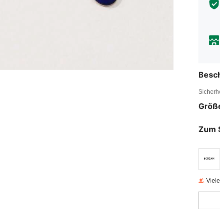
Besc
Sicherh
Größ
Zum 
Viel