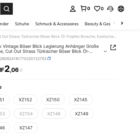
0
0
ess Enter to select.
inder
Schuhe
Schmuck & Accessoires
Beauty & Gesundheit
Gro
1 Stück Vintage Böser Blick Legierung Anhänger Große Brosche, Cut Out Strass Türkischer Böser Blick Öl-Tropfen Brosche, Exotischer Stil Mantel Anti-Expositions-Accessoire, Vielseitige Dekorative Nadel für Mantel, Tasche, Halloween Geschenk
k Vintage Böser Blick Legierung Anhänger Große
e, Cut Out Strass Türkischer Böser Blick Öl-
n Brosche, Exotischer Stil Mantel Anti-Expositions-
c260624181770220122753
oire, Vielseitige Dekorative Nadel für Mantel,
e, Halloween Geschenk
2
HF
,06
ICE AND AVAILABILITY
p
51
XZ152
XZ150
XZ145
53
XZ154
XZ148
XZ149
46
XZ147