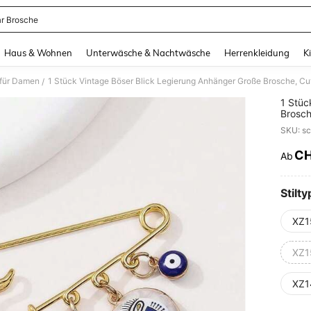
r Brosche
and down arrow keys to navigate search Zuletzt gesucht and Suche und Finde. Pr
Haus & Wohnen
Unterwäsche & Nachtwäsche
Herrenkleidung
K
 für Damen
/
1 Stüc
Brosch
Tropfe
SKU: s
Access
Tasch
C
Ab
PR
Stilty
XZ1
XZ1
XZ1