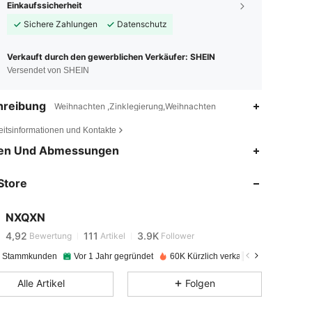
Einkaufssicherheit
Sichere Zahlungen
Datenschutz
Verkauft durch den gewerblichen Verkäufer: SHEIN
Versendet von SHEIN
hreibung
Weihnachten ,Zinklegierung,Weihnachten
eitsinformationen und Kontakte
en Und Abmessungen
4,92
111
3.9K
Store
4,92
111
3.9K
NXQXN
4,92
111
3.9K
Bewertung
Artikel
Follower
e Stammkunden
Vor 1 Jahr gegründet
60K Kürzlich verkauft
4,92
111
3.9K
Alle Artikel
Folgen