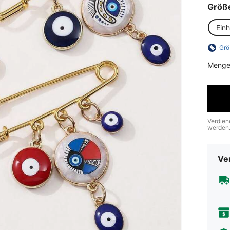
Größ
Ein
Grö
Menge
Verdien
werden
Ve