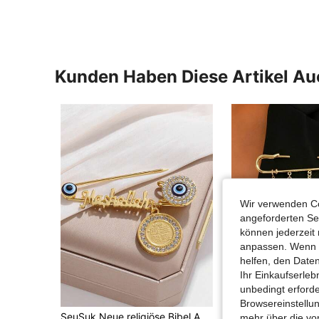
Kunden Haben Diese Artikel A
Wir verwenden Co
angeforderten Ser
können jederzeit 
anpassen. Wenn Si
helfen, den Date
Ihr Einkaufserle
unbedingt erford
Browsereinstellun
in Strass Brosche für Frauen
#7 Bestseller
SeuSuk Neue religiöse Bibel Anhänger Brosche, unisex muslimischer Schmuck Amulett Geschenk
mehr über die vo