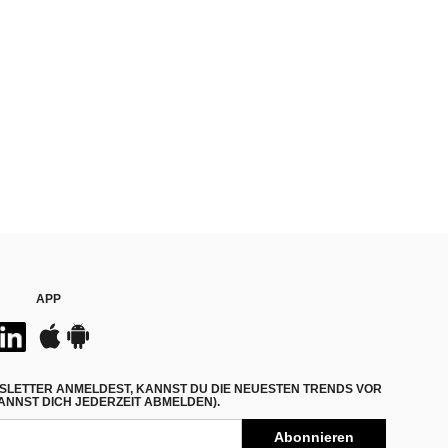
APP
SLETTER ANMELDEST, KANNST DU DIE NEUESTEN TRENDS VOR
NNST DICH JEDERZEIT ABMELDEN).
Abonnieren