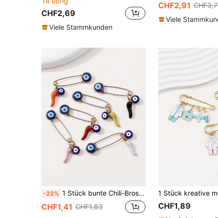
14 übrig
CHF2,91
CHF3,7
CHF2,69
Viele Stammku
Viele Stammkunden
1 Stück bunte Chili-Brosche mit bösem Blick, türkischer Böser-Blick-Anstecknadel, vielseitiges Kleidungsaccessoire gegen Exponierung, personalisierte Nischen-Amulett-Brosche
-22%
CHF1,89
CHF1,41
CHF1,83