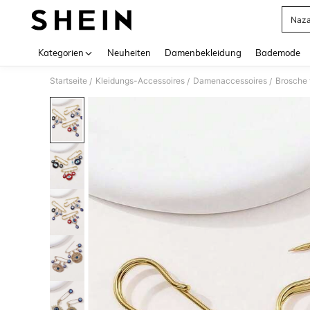
Naza
Use up 
Kategorien
Neuheiten
Damenbekleidung
Bademode
Startseite
Kleidungs-Accessoires
Damenaccessoires
Brosche
/
/
/