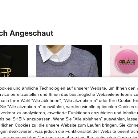
uch Angeschaut
okies und ähnliche Technologien auf unserer Website, um Ihnen den 
vice bereitzustellen und Ihnen das bestmögliche Webseitenerlebnis zu
nach Ihrer Wahl "Alle ablehnen", "Alle akzeptieren" oder Ihre Cookie-Ei
e "Alle akzeptieren" auswählen, werden wir alle optionalen Cookies s
nverkehr zu analysieren, erweiterte Funktionen anzubieten und Inhalte
bnis bei SHEIN anzupassen. Wenn Sie "Alle ablehnen" auswählen, lassen
erlichen Cookies zu, die unsere Website zum Laufen bringen. Sie könne
gen deaktivieren, was jedoch die Funktionalität der Website beeinträc
Böse-Blick-Brosche mit Strass-Quasten, hochwertige blaue Auge-Taillenzug-Pullover-Nadel, minimalistischer Stil
1 Stück Vintage OK Geste Brosche Paar personalisierte Anstecknadel Corsage mit metallisch polierter Oberfläche, hochwertiges Gefühl, Bekleidungszubehör, passend zu Alltagskleidung, Kleider, Taschen, Schule, Büro, Hemden, Jacken, Schmuck, Weihnachten, Halloween, lustige, süße Geschenke für Lehrer
n uns verwendeten Cookies zu erfahren und Ihre optionalen Cookie-Ei