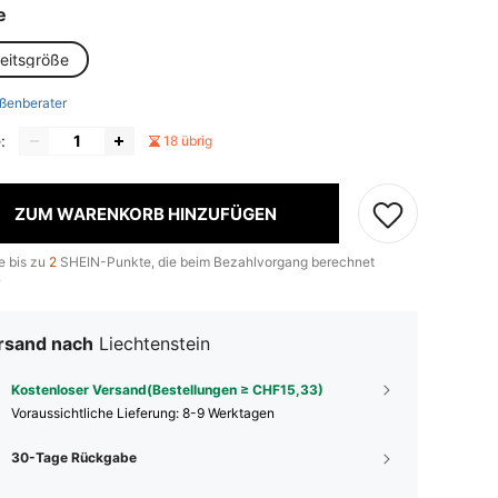
e
heitsgröße
ßenberater
:
18 übrig
ZUM WARENKORB HINZUFÜGEN
e bis zu
2
SHEIN-Punkte, die beim Bezahlvorgang berechnet
.
rsand nach
Liechtenstein
Kostenloser Versand(Bestellungen ≥ CHF15,33)
Voraussichtliche Lieferung:
8-9 Werktagen
30-Tage Rückgabe