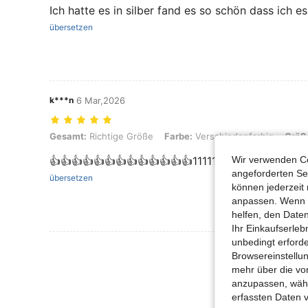
Ich hatte es in silber fand es so schön dass ich e
übersetzen
k***n
6 Mar,2026
Gesamt: Richtige Größe, Farbe: Verschiedenfarbig, Größe: Einheitsgrö
Gesamt:
Richtige Größe
Farbe:
Verschiedenfarbig
Größ
Wir verwenden Co
👍👍👍👍👍👍👍👍👍👍👍👍👍111111
angeforderten Ser
übersetzen
können jederzeit 
anpassen. Wenn Si
helfen, den Date
Ihr Einkaufserle
unbedingt erford
Mehr Bewertung
Browsereinstellun
mehr über die vo
anzupassen, wähle
erfassten Daten 