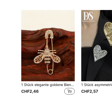
1 Stück elegante goldene Biene Brosche, glänzende Cut Out Bienen Brosche für Damen, geeignet für Jacke, Schal und anderen Schmuck
CHF2,46
CHF2,57