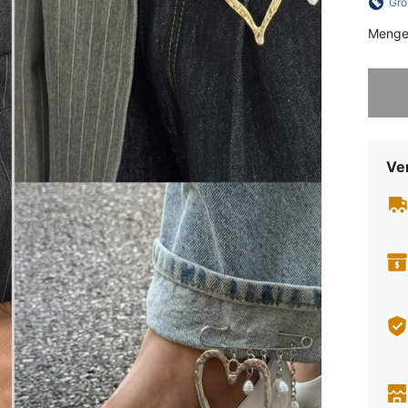
Grö
Menge
Sorry, d
Ve