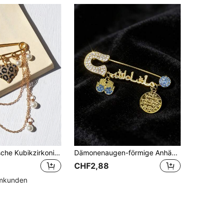
1 Stück modische Kubikzirkonia Leoparden-Muster Brosche, 1 Stück glänzender Kupfer mit Zirkonia Herz-förmiger Anhänger, 1 Stück übertriebener Leoparden Herz-förmiger Anhänger, 1 Stück Perlen Ketten Brosche. Modische Straßendeko Anhänger & Brosche, kann an Kleidung, Hosen, Schuhen oder Taschen befestigt werden, modisches Accessoire, ideales Geschenk für Freunde, Valentinstag, Mama, Muttertag, Geschenk
Dämonenaugen-förmige Anhänger-Brosche, mit glänzenden Strass-Steinen besetzt, Damen Brosche Taschenschmuck
CHF2,88
mmkunden