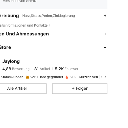
Versendet von SHEIN
hreibung
Harz,Strass,Perlen,Zinklegierung
eitsinformationen und Kontakte
4,88
81
5.2K
en Und Abmessungen
Store
4,88
81
5.2K
Jaylong
4,88
81
5.2K
Bewertung
Artikel
Follower
l***e
bezahlt
Vor 1 Tag
e Stammkunden
Vor 1 Jahr gegründet
51K+ Kürzlich verkauft
4,88
81
5.2K
Alle Artikel
Folgen
4,88
81
5.2K
4,88
81
5.2K