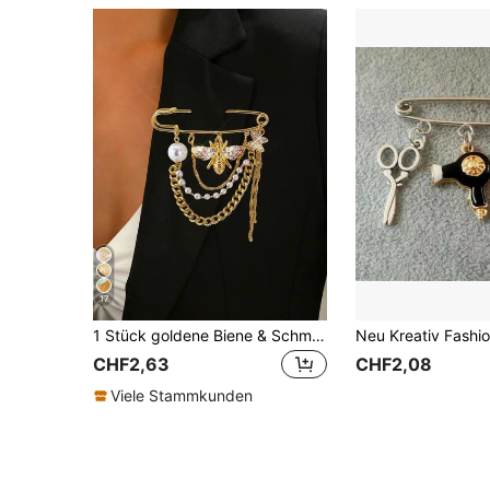
17
1 Stück goldene Biene & Schmetterling Strass Brosche mit mehrlagiger Kette und Quaste, Vintage Stil Sicherheitsnadel, geeignet zum Tragen an Anzügen, Kleidern, Schals, Pullovern, Abendkleidern, Hosenketten, Mode Party Schmuckzubehör, Geschenk für Frauen (Perlenkette und Perlenanzahl zufällig)
CHF2,63
CHF2,08
Viele Stammkunden