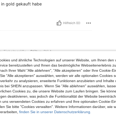
s in gold gekauft habe
Hilfreich (0)
ße, Stiltyp: Stil A
e:
Einheitsgröße
Stiltyp:
Stil A
okies und ähnliche Technologien auf unserer Website, um Ihnen den 
vice bereitzustellen und Ihnen das bestmögliche Webseitenerlebnis zu
nach Ihrer Wahl "Alle ablehnen", "Alle akzeptieren" oder Ihre Cookie-Ei
e "Alle akzeptieren" auswählen, werden wir alle optionalen Cookies s
Hilfreich (0)
nverkehr zu analysieren, erweiterte Funktionen anzubieten und Inhalte
bnis bei SHEIN anzupassen. Wenn Sie "Alle ablehnen" auswählen, lassen
erlichen Cookies zu, die unsere Website zum Laufen bringen. Sie könne
en Ansehen
gen deaktivieren, was jedoch die Funktionalität der Website beeinträc
n uns verwendeten Cookies zu erfahren und Ihre optionalen Cookie-Ei
n Sie bitte "Cookies verwalten". Weitere Informationen darüber, wie w
verarbeiten,
finden Sie in unserer Datenschutzerklärung.