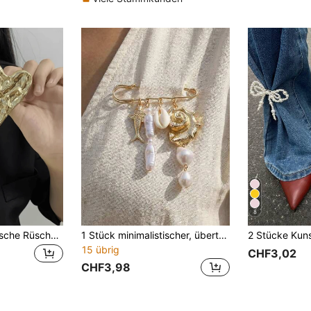
8
1 Stück asymmetrische Rüschen Metall Herz-förmige Brosche, hochwertige exquisite Corsage, einzigartiger Anstecker für Anzug, Pullover
1 Stück minimalistischer, übertriebener bunter Muschel-Brosche, tropischer Fisch-Brosche, Ozean-Element Taillengürtel, geeignet für Partys, Urlaub, Geschenke, täglichen Gebrauch
15 übrig
CHF3,02
CHF3,98