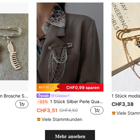
CHF0,99 sparen
Neu Kreativ Fashion Brosche Schmuck Friseurscheren Kamm Haartrockner Anhänger, Brosche Friseur Geschenke
Glamme
1 Stück Silber Perle Quaste Brosche, modisches Accessoire Anstecknadel für Damenjacke
-22%
CHF3,38
CHF3,51
CHF4,50
Viele Sta
Viele Stammkunden
Mehr ansehen