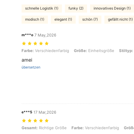
schnelle Logistik (1)
funky (2)
innovatives Design (1)
modisch (1)
elegant (1)
schön (7)
gefällt nicht (1)
m***o
7 May,2026
Farbe: Verschiedenfarbig, Größe: Einheitsgröße, Stiltyp: Stil A
Farbe:
Verschiedenfarbig
Größe:
Einheitsgröße
Stiltyp:
amei
übersetzen
e***5
17 Mar,2026
Gesamt: Richtige Größe, Farbe: Verschiedenfarbig, Größe: Einheitsgrö
Gesamt:
Richtige Größe
Farbe:
Verschiedenfarbig
Größ