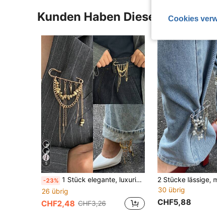
Kunden Haben Diese Artikel A
Cookies verw
5
1 Stück elegante, luxuriöse, einzigartige vintage münzinspirierte geometrische Quasten-Brosche, raffinierter Schmuck für Business- und Abendgarderobe für Frauen
-23%
30 übrig
26 übrig
CHF5,88
CHF2,48
CHF3,26