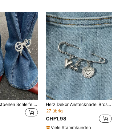
2 Stücke Kunstperlen Schleife Bein Kette Dekoration, modische Metall Brosche Hosen Bein Accessoire, vielseitig multifunktionale Frauen Brosche Pin
Herz Dekor Anstecknadel Brosche Valentinstag, Mama, Mutter, Muttertag, Geschenk
27 übrig
CHF1,98
Viele Stammkunden