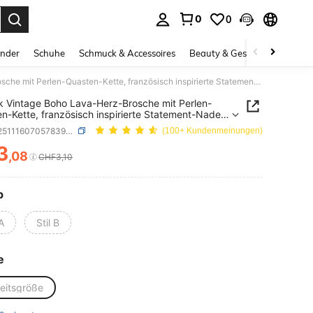
0
0
ess Enter to select.
inder
Schuhe
Schmuck & Accessoires
Beauty & Gesundheit
Gro
1 Stück Vintage Boho Lava-Herz-Brosche mit Perlen-Quasten-Kette, französisch inspirierte Statement-Nadel für Frauen, Party & tägliche Schmucktrage
k Vintage Boho Lava-Herz-Brosche mit Perlen-
n-Kette, französisch inspirierte Statement-Nadel
auen, Party & tägliche Schmucktrage
SKU: sj251116070578395283
(100+ Kundenmeinungen)
3
,08
ICE AND AVAILABILITY
CHF3,10
p
 A
Stil B
e
heitsgröße