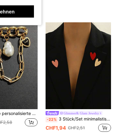
lehnen
tperlen-Quaste, kann an Damenhandtaschen gehängt werden, goldener Schmuck zum Valentinstag
Glimmer& Glam Jewelry
3 Stück/Set minimalistisches Herz & Schleife asymmetrisches Dreifarbiges Herz-förmiges Brosche Set, neues Glas Kristall Einlegedesign, elegantes Alltagsaccessoire Geschenk für Frauen
-22%
F2,58
CHF1,94
CHF2,51