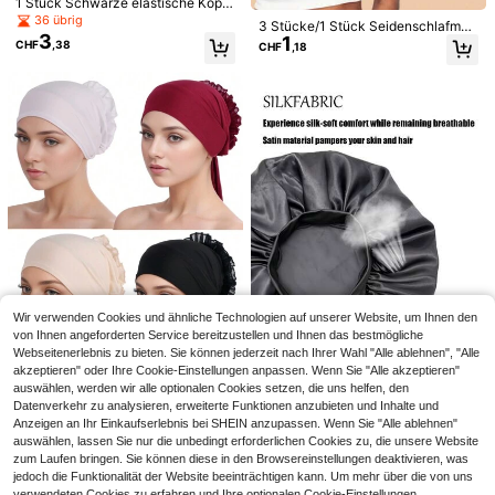
1 Stück Schwarze elastische Kopft
uchkappe für Frauen, doppellagige
36 übrig
3 Stücke/1 Stück Seidenschlafmüt
Spandex-Kappe, Satin-Schlafkapp
3
1
ze, Satin-Haarbonnet, weiche elast
CHF
,38
CHF
,18
e, Haarpflegekappe, Outdoor-Lässi
ische Seidenschlafmütze, Seiden-
g-Schlafhaube für Sommer, Strand,
Stirnband, modische einfarbige Sati
Urlaub, Reisen
n-Schlafmütze mit breitem Rand fü
r Frauen, bequeme atmungsaktive t
ägliche Haarpflege-Schlafmütze, S
chlafmütze für den Schulanfang
1 Stück Satin Beanie Mütze mit Zug
3
band, Kopftuch, Haube, Turban, Hal
CHF
,34
loween Schlafhaube
Leoparden-Plüsch 3D Katzenohren
13
Haarreif, Schleifen-Haarreif Haarka
CHF
,68
ppe, schnelltrocknende Haarkappe,
weiche Schlafmütze geeignet für di
e tägliche Haarpflege in der Nacht
Wir verwenden Cookies und ähnliche Technologien auf unserer Website, um Ihnen den
von Ihnen angeforderten Service bereitzustellen und Ihnen das bestmögliche
Webseitenerlebnis zu bieten. Sie können jederzeit nach Ihrer Wahl "Alle ablehnen", "Alle
akzeptieren" oder Ihre Cookie-Einstellungen anpassen. Wenn Sie "Alle akzeptieren"
auswählen, werden wir alle optionalen Cookies setzen, die uns helfen, den
1 Stück modischer Chiffon-Futter H
Seide Schlafkappe, Satin Schlafka
Datenverkehr zu analysieren, erweiterte Funktionen anzubieten und Inhalte und
3
ut mit breiter Krempe Einfarbig, afri
2
ppe, Große Größe Schlafkappe, mit
CHF
,28
CHF
,08
Anzeigen an Ihr Einkaufserlebnis bei SHEIN anzupassen. Wenn Sie "Alle ablehnen"
kanischer Hut Kopftuch geeignet fü
Bindeband, Verstellbares Bindeban
auswählen, lassen Sie nur die unbedingt erforderlichen Cookies zu, die unsere Website
r den täglichen Gebrauch, Partys u
d, Schwarze Lockige Haare Schlaf
zum Laufen bringen. Sie können diese in den Browsereinstellungen deaktivieren, was
nd Zusammenkünfte, Schlafhaube
kappe Schlafhaube für Frauen
jedoch die Funktionalität der Website beeinträchtigen kann. Um mehr über die von uns
verwendeten Cookies zu erfahren und Ihre optionalen Cookie-Einstellungen