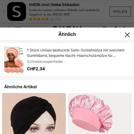
SHEIN-Jetzt Online Einkaufen
×
Entdecke weitere exklusive Rabatte und zusätzliche
HOLEN
Angebote in der SHEIN APP!
(4,717)
Ähnlich
1 Stück Unisex bedruckte Satin-Schlafmütze mit weichem
Gummiband, bequeme Nacht-Haarschutzmütze für
Haarpflege, Reisen und den täglichen Gebrauch
Schneeknospenfarbe
CHF2,34
Ähnliche Artikel