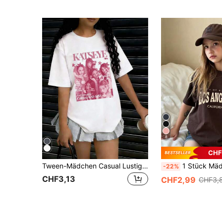
8
CHF
Tween-Mädchen Casual Lustig Bedrucktes Rundhals Kurzarm T-Shirt, Sommer Top
1 Stück Mädchen "Los Angeles" Buchstaben Buchstabe Muster Rundhals Kurzarm T-Shirt, beque
-22%
CHF3,13
CHF2,99
CHF3,