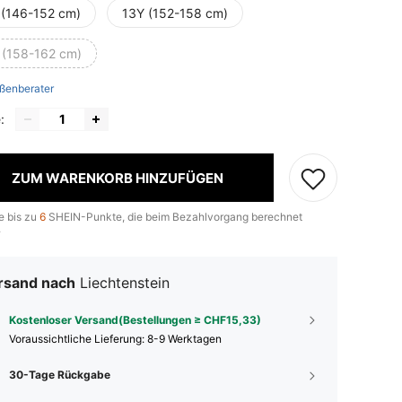
 (146-152 cm)
13Y (152-158 cm)
 (158-162 cm)
ßenberater
:
ZUM WARENKORB HINZUFÜGEN
e bis zu
6
SHEIN-Punkte, die beim Bezahlvorgang berechnet
.
rsand nach
Liechtenstein
Kostenloser Versand(Bestellungen ≥ CHF15,33)
Voraussichtliche Lieferung:
8-9 Werktagen
30-Tage Rückgabe