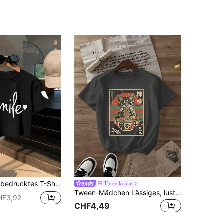
rzmuster, herzverzierte Ärmelbündchen, lässiges Crop Top, geeignet für Schulaktivitäten, Treffen mit Freunden, Sommerkleidung
Three koalas
Tween-Mädchen Lässiges, lustiges T-Shirt mit Rundhalsausschnitt und kurzen Ärmeln, Sommeroberteil
HF3,92
CHF4,49