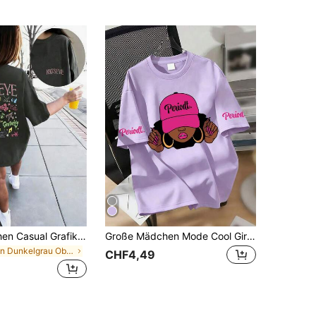
Tween-Mädchen Casual Grafik Muster Rundhals Kurzarm T-Shirt, Sommer Top
Große Mädchen Mode Cool Girl Buchstaben Muster Rundhals Kurzarm T-Shirt, Neue bequeme Alltagskleidung für Mädchen
in Dunkelgrau Oberteile für Mädchen im Teenageralt
CHF4,49