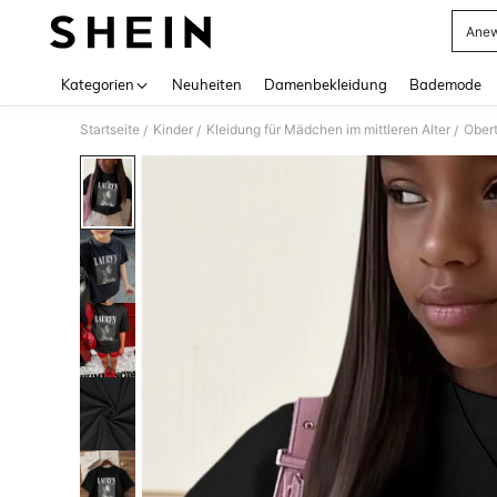
Anew
Use up 
Kategorien
Neuheiten
Damenbekleidung
Bademode
Startseite
Kinder
Kleidung für Mädchen im mittleren Alter
Obert
/
/
/