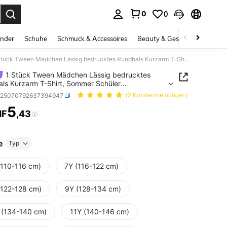
0
0
ess Enter to select.
inder
Schuhe
Schmuck & Accessoires
Beauty & Gesundheit
Gro
1 Stück Tween Mädchen Lässig bedrucktes Rundhals Kurzarm T-Shirt, Sommer Schüler Jugendmode - Minimalistischer englischer Buchstabenstil T-Shirt, der Fantasie und Selbstausdruck inspiriert, LAURYN Ohrringe tragend schön
1 Stück Tween Mädchen Lässig bedrucktes
ls Kurzarm T-Shirt, Sommer Schüler
mode - Minimalistischer englischer
k25070792637394947
(2 Kundenmeinungen)
abenstil T-Shirt, der Fantasie und Selbstausdruck
5
iert, LAURYN Ohrringe tragend schön
HF
,43
ICE AND AVAILABILITY
e
Typ
(110-116 cm)
7Y (116-122 cm)
(122-128 cm)
9Y (128-134 cm)
 (134-140 cm)
11Y (140-146 cm)