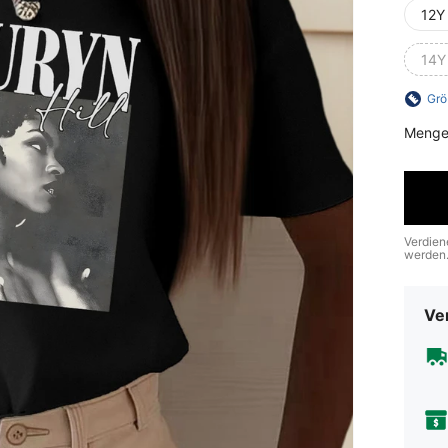
12Y
14Y
Grö
Menge
Verdien
werden
Ve