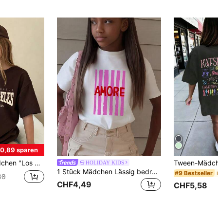
0,89 sparen
mes weiches Pullover-Shirt, lässige modische Kinderkleidung, Mädchen Bekleidung
HOLIDAY KIDS
1 Stück Mädchen Lässig bedrucktes T-Shirt mit Rundhalsausschnitt und Kurzarm, Sommer Studentenbekleidung - Minimalistische T-Shirt mit englischen Buchstaben inspiriert Fantasie und Selbstausdruck
#9 Bestseller
88
CHF4,49
CHF5,58