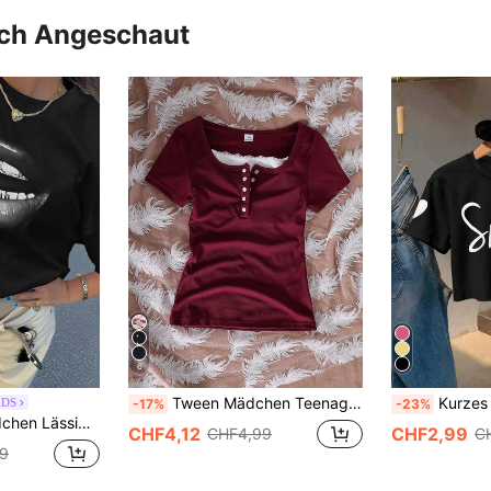
uch Angeschaut
6
Tween Mädchen Teenager Französischer Vintage Quadratischer Ausschnitt Geripptes Figurbetontes Kurzarm T-Shirt
Kurzes bedrucktes T-Shirt für Mädchen, "Smile" und He
IDS
-17%
-23%
 minimalistischer englischer Buchstaben-Stil T-Shirt, der Fantasie und Selbstausdruck inspiriert
CHF4,12
CHF2,99
CHF4,99
C
9