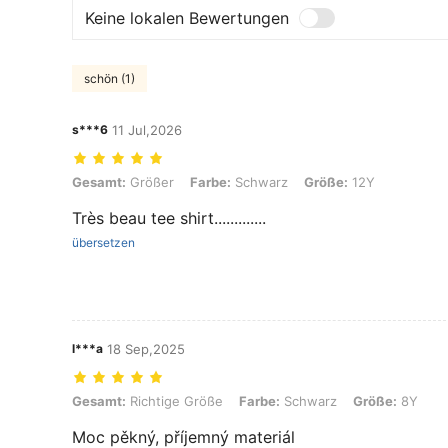
Keine lokalen Bewertungen
schön (1)
s***6
11 Jul,2026
Gesamt: Größer, Farbe: Schwarz, Größe: 12Y
Gesamt:
Größer
Farbe:
Schwarz
Größe:
12Y
Très beau tee shirt.............
übersetzen
l***a
18 Sep,2025
Gesamt: Richtige Größe, Farbe: Schwarz, Größe: 8Y
Gesamt:
Richtige Größe
Farbe:
Schwarz
Größe:
8Y
Moc pěkný, příjemný materiál