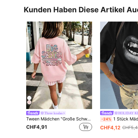
Kunden Haben Diese Artikel A
Three koalas
HOLIDAY K
Tween Mädchen "Große Schwester & 2026" Cartoon Muster T-Shirt, weiches und bequemes Material, geeignet für Tween Mädchen Outdoor Sport, Alltagstragen, Street-Style, Campus-Stil, modisches Tween Mädchen Frühling/Sommer Lässig Vielseitiges Top
1 Stück Mädchen Lässig T-Shirt mit Buchstaben-Muster, rundem Ausschnitt und Kurzarm, Sommer Studentenmode -
-24%
CHF4,91
CHF4,12
CHF5,4