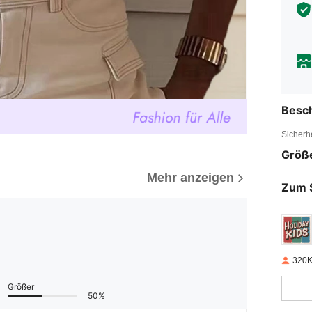
Besc
Sicherh
Größ
Mehr anzeigen
Zum 
320K
Größer
50%