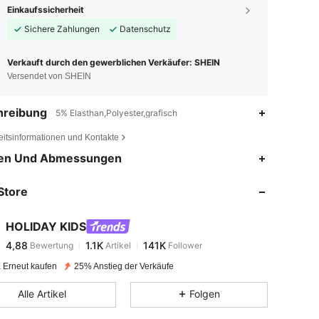
Einkaufssicherheit
Sichere Zahlungen
Datenschutz
Verkauft durch den gewerblichen Verkäufer: SHEIN
Versendet von SHEIN
hreibung
5% Elasthan,Polyester,grafisch
eitsinformationen und Kontakte
4,88
1.1K
141K
en Und Abmessungen
Store
4,88
1.1K
141K
HOLIDAY KIDS
4,88
1.1K
141K
Bewertung
Artikel
Follower
m***e
bezahlt
Vor 1 Tag
 Erneut kaufen
25% Anstieg der Verkäufe
4,88
1.1K
141K
Alle Artikel
Folgen