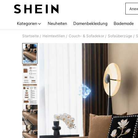
Anew
Use up 
Kategorien
Neuheiten
Damenbekleidung
Bademode
Startseite
Heimtextilien
Couch- & Sofadekor
Sofaüberzüge
S
/
/
/
/