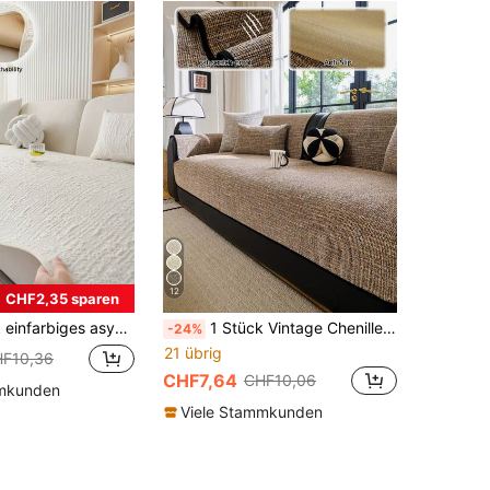
12
CHF2,35 sparen
abezug, Sommerstil, pillingfrei, knitterfrei, rutschfest, staubdicht, schützt das Sofa, maschinenwaschbar, formstabil, farbecht, langanhaltend, kratzfest, Sofarenovierung, Sofadekoration, verbessert die Atmosphäre, Boho, 1-4 Sitzer, L-förmiges Sofa, Sofabezug, Couchbezug
1 Stück Vintage Chenille gewebter Sofakissenbezug, französischer Luxusstil, einfarbiger strukturierter Sofabezug, rutschfest, staubdicht, kratzfest, verschleißfest, maschinenwaschbar, rutschfest, Ganzjahres-Sofasitzbezug, fleckenresistent, Sofarenovierung, Sofadekoration, Atmosphäre verbessern, vollständiger Schutz für Sofa, geeignet für Arbeitszimmer, Schlafzimmer, Wohnzimmer, Außenbereich 1-4 Personen gerades/L-förmiges Sofa
-24%
21 übrig
F10,36
CHF7,64
CHF10,06
mmkunden
Viele Stammkunden