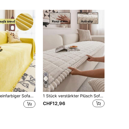
8
enille-Sofaschutz, geeignet für alle Jahreszeiten, geeignet für Schlafzimmer und Wohnzimmer, Heimdekoration
1 Stück verstärkter Plüsch Sofabezug, Jacquard-Steppverarbeitung, warm & weich, tierfreundlich, schmutz- und kratzfest, geeignet für alle Jahreszeiten, passend für 1/2/3/4-Sitzer Sofa
CHF12,96