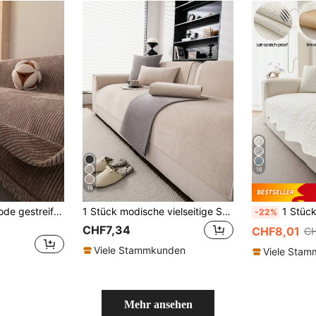
16
16
1 Stück Chenille Mode gestreifter einfarbiger Sofadecke, klassischer minimalistischer Stil, kratzfest und langanhaltend, haustierfreundlich, geeignet für alle Jahreszeiten zum Schutz des Sofas in Schlafzimmer, Wohnzimmer, Arbeitszimmer, Büro, maschinenwaschbar
1 Stück modische vielseitige Sofakissenbezug, luxuriöses minimalistisches Design, geeignet für alle Jahreszeiten, rutschfest, staubdicht, kratzfest, schützt das Sofa, Dekoration für Wohnzimmer, Schlafzimmer, Büro, Club, Party, passend für 1-4 Sitzer Sofa, L-förmiges Sofa
1 Stück einfarbiges asymmetrisches Sofakissen mit Eisseiden-Textur, moderner minimalistischer Sofabezug, atmungsaktiver Sof
-22%
CHF7,34
CHF8,01
CH
Viele Stammkunden
Viele Sta
Mehr ansehen