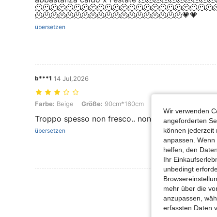
🫠🫠🫠🫠🫠🫠🫠🫠🫠🫠🫠🫠🫠🫠🫠🫠🫠🫠🫠🫠🫠🫠🫠
🫠🫠🫠🫠🫠🫠🫠🫠🫠🫠🫠🫠🫠🫠🫠🫠🫠🫠🫠💗💗
übersetzen
b***1
14 Jul,2026
Farbe: Beige, Größe: 90cm*160cm
Farbe:
Beige
Größe:
90cm*160cm
Wir verwenden Co
Troppo spesso non fresco.. non mi ha soddisfatt
angeforderten Ser
können jederzeit 
übersetzen
anpassen. Wenn Si
helfen, den Date
Ihr Einkaufserle
unbedingt erford
Browsereinstellun
mehr über die vo
anzupassen, wähle
erfassten Daten 