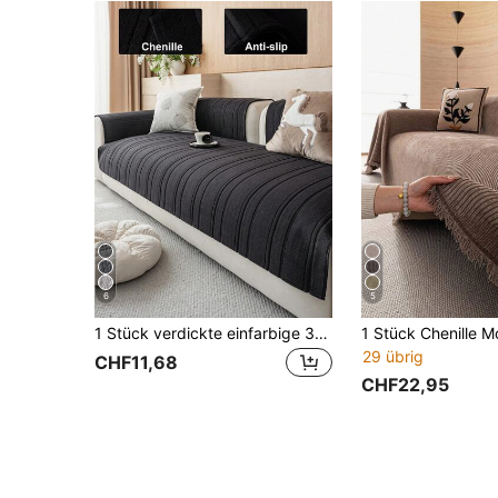
6
5
1 Stück verdickte einfarbige 3D-gestreifte Sofaabdeckung, rutschfeste Rückseite, haustierfreundlich, langanhaltend und fleckenresistent, weich und hautfreundlich, maschinenwaschbar, Feiertagsdekoration, geeignet für 1/2/3/4 Sitz Sofa Armlehne und Rückenlehne
29 übrig
CHF11,68
CHF22,95