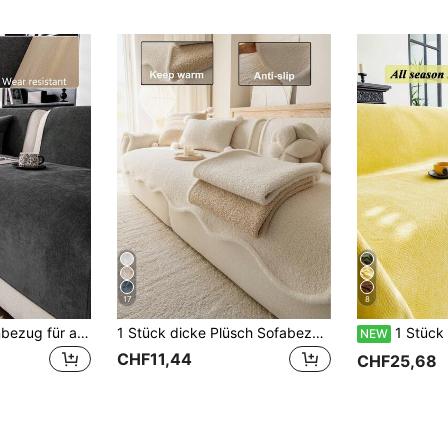
17
8
1 Stück Sofakissenbezug für alle Jahreszeiten, moderner minimalistischer rutschfester Sofasitzpolster, staubdicht & waschbar Sofabezug, weich & farbbeständig, tierfreundlich, passend für L-förmiges Sofa und 1/2/3/4-Sitzer Sofa, geeignet für Schlafzimmer, Büro, Wohnzimmer
1 Stück dicke Plüsch Sofabezug, Jacquard Herbst/Winter Sofakissen, warm & weich, tierfreundlich, langanhaltend, geeignet für Wohnzimmer, Schlafzimmer, Outdoor, passend für 1/2/3/4-Sitzer Sofa
1 Stück einfarbiger Sofabezug, Sofa-Überwurfdecke, Ch
NEW
CHF11,44
CHF25,68