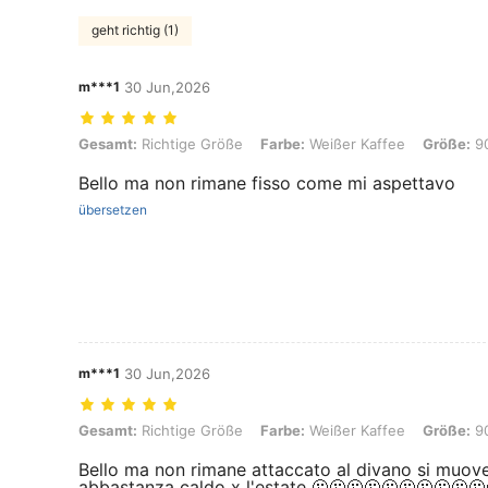
geht richtig (1)
m***1
30 Jun,2026
Gesamt: Richtige Größe, Farbe: Weißer Kaffee, Größe: 90cm*180cm
Gesamt:
Richtige Größe
Farbe:
Weißer Kaffee
Größe:
9
Bello ma non rimane fisso come mi aspettavo
übersetzen
m***1
30 Jun,2026
Gesamt: Richtige Größe, Farbe: Weißer Kaffee, Größe: 90cm*210cm
Gesamt:
Richtige Größe
Farbe:
Weißer Kaffee
Größe:
9
Bello ma non rimane attaccato al divano si muov
abbastanza caldo x l'estate 🫠🫠🫠🫠🫠🫠🫠🫠🫠🫠