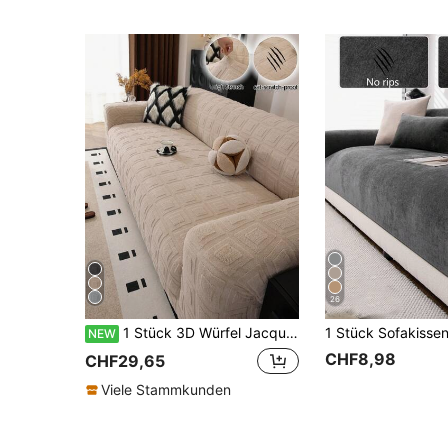
26
1 Stück 3D Würfel Jacquard weicher Samt Sofaüberzug, moderner minimalistischer Stil, geometrisches Muster Sofaüberzug, weich und bequem, langanhaltend und verschleißfest, farbecht, nicht verformbar, kratzfest für Haustiere, staubdicht und rutschfest, vollständiger Sofaüberzug, Rundumschutz für Sofa, geeignet für Wohnzimmer, Schlafzimmer, Arbeitszimmer, 1-4 Personen Universal L-förmiges Sofa S warm Überzug, Sofaüberzug, Couchüberzug
NEW
CHF8,98
CHF29,65
Viele Stammkunden