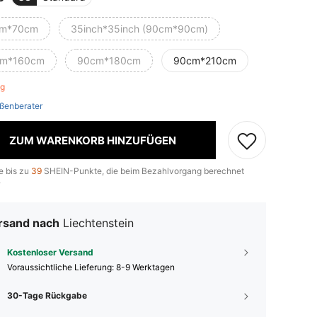
m*70cm
35inch*35inch (90cm*90cm)
m*160cm
90cm*180cm
90cm*210cm
rig
ßenberater
ZUM WARENKORB HINZUFÜGEN
e bis zu
39
SHEIN-Punkte, die beim Bezahlvorgang berechnet
.
rsand nach
Liechtenstein
Kostenloser Versand
Voraussichtliche Lieferung:
8-9 Werktagen
30-Tage Rückgabe