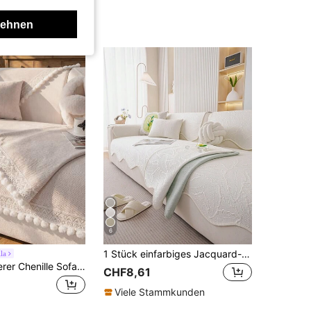
lehnen
6
1 Stück einfarbiges Jacquard-asymmetrisches Eisseiden-Textur Sofakissen, moderner Luxus Sofabezug, ganzjährig universell, rutschfest atmungsaktiv fixierter Sofabezug, knitterfrei, weich & zart, schützt Sofa, maschinenwaschbar, nicht verformbar & nicht pillend, langanhaltend & verschleißfest, kratzfest gegen Katzen, fleckenresistent, Sofa Renovierung, Sofa Dekoration, verbessert Atmosphäre, Boho-Stil, 1-4 Sitzer, L-förmiges Sofa, Sofabezug, Couchbezug
la
1 Stück bequerer Chenille Sofakissenbezug, ganzjährig universeller Sofasitzschutz, modern minimalistischer rutschfester Sofapolster, staubdicht und leicht zu reinigen, weich und farbbeständig, tierfreundlich, passend für Schlafzimmer, Büro, Wohnzimmer Kombinationsmöbel, L-förmiges Sofa und 1/2/3/4-Sitzer Sofa
CHF8,61
Viele Stammkunden