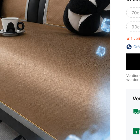
70c
90c
1 üb
Grö
Verdien
werden
Ve