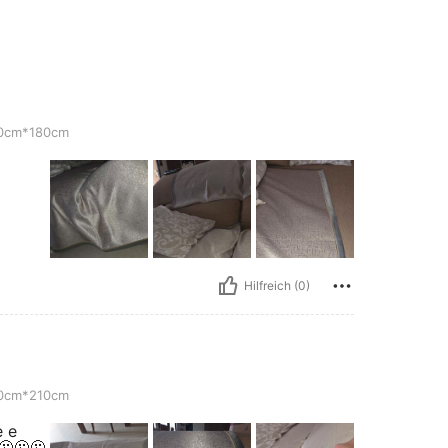
0cm*180cm
Hilfreich (0)
0cm*210cm
e e
🫠🫠🫠