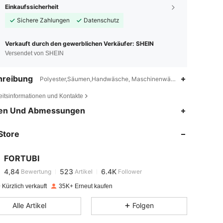
Einkaufssicherheit
Sichere Zahlungen
Datenschutz
Verkauft durch den gewerblichen Verkäufer: SHEIN
Versendet von SHEIN
hreibung
Polyester,Säumen,Handwäsche, Maschinenwäsche, chemische Re
eitsinformationen und Kontakte
4,84
523
6.4K
en Und Abmessungen
Store
4,84
523
6.4K
FORTUBI
4,84
523
6.4K
Bewertung
Artikel
Follower
m***o
bezahlt
Vor 1 Tag
Kürzlich verkauft
35K+ Erneut kaufen
4,84
523
6.4K
Alle Artikel
Folgen