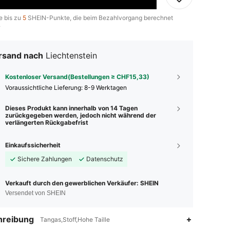
e bis zu
5
SHEIN-Punkte, die beim Bezahlvorgang berechnet
.
rsand nach
Liechtenstein
Kostenloser Versand(Bestellungen ≥ CHF15,33)
Voraussichtliche Lieferung:
8-9 Werktagen
Dieses Produkt kann innerhalb von 14 Tagen
zurückgegeben werden, jedoch nicht während der
verlängerten Rückgabefrist
Einkaufssicherheit
Sichere Zahlungen
Datenschutz
Verkauft durch den gewerblichen Verkäufer: SHEIN
Versendet von SHEIN
hreibung
Tangas,Stoff,Hohe Taille