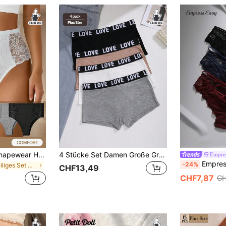
QUASTI 5 Stück Shapewear Höschen in Große Größen für Frauen, atmungsaktiv für Taille & Bauch, volle Abdeckung nahtlos und rutschfest, geeignet für Büro, Yoga und Alltag
4 Stücke Set Damen Große Größen Buchstaben bedruckter Taillenbund Quadratisch Cut Sport & Lässig Shorts
Empre
EmpressEnvy 3er Pack Gro
-24%
in 5-teiliges Set Höschen in Übergröße
CHF13,49
CHF7,87
CH