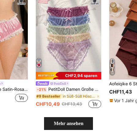
10
CHF2,94 sparen
e
PetitDoll
Reine Süße Puppenhafte Lolita Kawaii Sexy Große Größen Höschen
PetitDoll Damen Große Größen 5er Set süße Polka Dot leichte Spitzen-Mesh Rüschenbesatz Dreieck-Höschen
-21%
CHF11,43
in Süß-Süß Höschen in Übergröße
#9 Bestseller
Vor 1 Jahr
CHF10,49
CHF13,43
Mehr ansehen