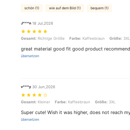
schön (1)
wie auf dem Bild (1)
bequem (1)
J***n
18 Jul,2026
Gesamt: Richtige Größe, Farbe: Kaffeebraun, Größe: 3XL
Gesamt:
Richtige Größe
Farbe:
Kaffeebraun
Größe:
3XL
great material good fit good product recommend.
übersetzen
v***y
30 Jun,2026
Gesamt: Kleiner, Farbe: Kaffeebraun, Größe: 3XL
Gesamt:
Kleiner
Farbe:
Kaffeebraun
Größe:
3XL
Super cute! Wish it was higher, does not reach my
übersetzen