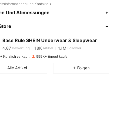
eitsinformationen und Kontakte
en Und Abmessungen
4,87
18K
1.1M
Store
4,87
18K
1.1M
Base Rule SHEIN Underwear & Sleepwear
4,87
18K
1.1M
Bewertung
Artikel
Follower
b***6
bezahlt
Vor 1 Tag
+ Kürzlich verkauft
999K+ Erneut kaufen
4,87
18K
1.1M
Alle Artikel
Folgen
4,87
18K
1.1M
4,87
18K
1.1M
4,87
18K
1.1M