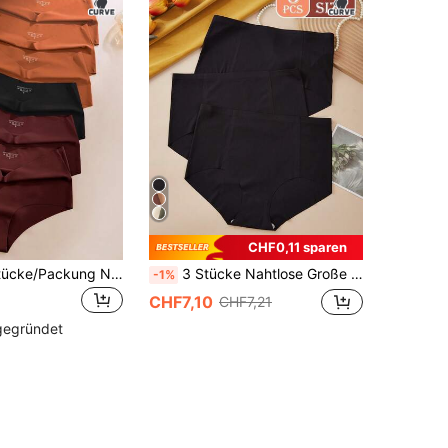
CHF0,11 sparen
Aofeiqike 6 Stücke/Packung Nahtlose Höschen in Große Größen mit hoher Taille, bequeme, atmungsaktive und kühlende unsichtbare Unterhosen
3 Stücke Nahtlose Große Größen Gerippte atmungsaktive Hüfthose mit hoher elastischer Taille, bequeme dünne Unterwäsche für Frauen, geeignet für Sport & Alltagstragen
-1%
CHF7,10
CHF7,21
 gegründet