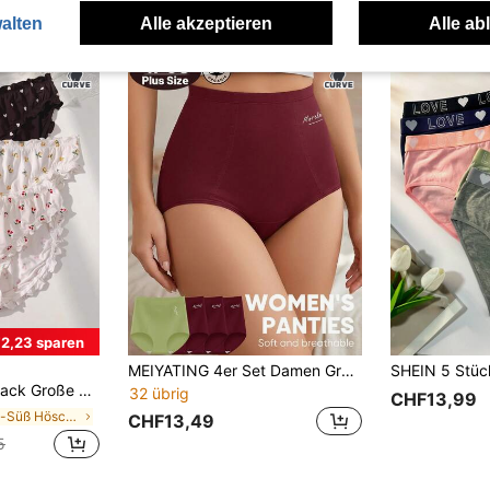
uch Angeschaut
alten
Alle akzeptieren
Alle ab
2,23 sparen
MEIYATING 4er Set Damen Große Größen Hohe Taille Bauchkontrolle Baumwolle Bequeme Tägliche Dreieckige Höschen Mit Englisch Muster
ies mit Blume Muster und Rüschenkante
32 übrig
CHF13,99
in Süß-Süß Höschen in Übergröße
CHF13,49
5