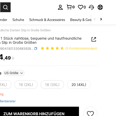
0
0
ess Enter to select.
inder
Schuhe
Schmuck & Accessoires
Beauty & Gesundheit
Gro
dliche Damen Slip in Große Größen
1 Stück nahtlose, bequeme und hautfreundliche
Slip in Große Größen
SKU: si260419213306839280191
(6 Kundenmeinungen)
4
,49
ICE AND AVAILABILITY
e
US Größe
1XL)
16 (2XL)
18 (3XL)
20 (4XL)
brig
ßenberater
ZUM WARENKORB HINZUFÜGEN