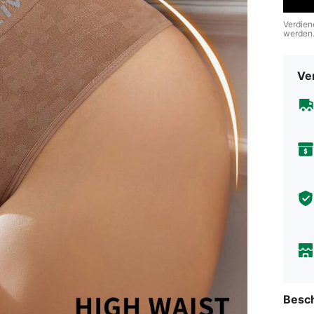
Verdien
werden
Ve
Besc