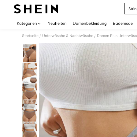
Stri
Use up 
Kategorien
Neuheiten
Damenbekleidung
Bademode
Startseite
Unterwäsche & Nachtwäsche
Damen Plus Unterwäs
/
/