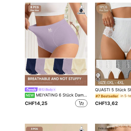
U-Body
MEIYATING 6 Stück Damen-Höschen in Große Größen, hohe Taille, Bauchkontrolle, Eisseide, nahtlos, Dreiecksform, bequeme Passform, formend, Po-liftend, dünn, für den Sommer
NEW
#7 Bestseller
CHF13,62
CHF14,25