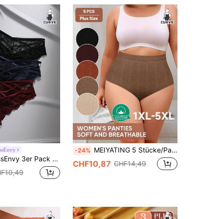
MEIYATING 5 Stücke/Packung Damen Große Größen Baumwolle Seamless Höschen mit hoher Taille, Jacquard Muster, bequemer Sitz, Bauchformung
ssEnvy
-24%
ße Größen Unterhosen mit Kreuz-Spitzen-Muster Lingerie
CHF10,87
CHF14,49
F10,49