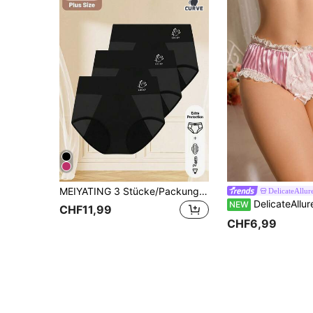
MEIYATING 3 Stücke/Packung Damen Große Größen Menstruationsunterwäsche, atmungsaktive Mesh Dreieck Höschen für Periodenblutungsschutz
DelicateAllur
DelicateAllure Satin-Rosa Patchwork-Schleife Spitzen-Schlafzimmer 
NEW
CHF11,99
CHF6,99