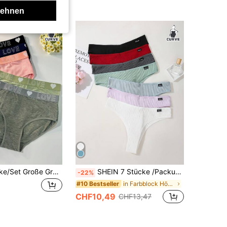
lehnen
SHEIN 5 Stücke/Set Große Größen Höschen mit Buchstaben-Flechtmuster
SHEIN 7 Stücke /Packung nahtlose Slips in Große Größen
-22%
in Farbblock Höschen in Übergröße
#10 Bestseller
CHF10,49
CHF13,47