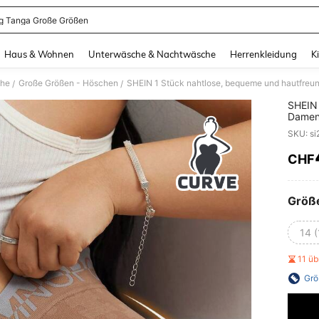
ng Tanga Große Größen
and down arrow keys to navigate search Zuletzt gesucht and Suche und Finde. Pr
Haus & Wohnen
Unterwäsche & Nachtwäsche
Herrenkleidung
K
che
Große Größen - Höschen
SHEIN 1 Stück nahtlose, bequeme und hautfreun
/
/
SHEIN 
Damen 
CHF
PR
Größ
14 (
11 ü
Grö