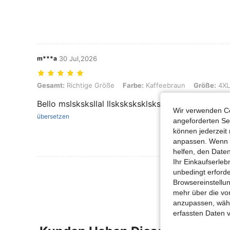
m***a
30 Jul,2026
Gesamt: Richtige Größe, Farbe: Kaffeebraun, Größe: 4XL
Gesamt:
Richtige Größe
Farbe:
Kaffeebraun
Größe:
4XL
Bello mslsksksllal llsksksksklskskskkdkdkc odd
Wir verwenden Co
übersetzen
angeforderten Ser
können jederzeit 
anpassen. Wenn Si
helfen, den Date
Ihr Einkaufserle
Mehr Bewertung
unbedingt erford
Browsereinstellun
mehr über die vo
anzupassen, wähle
erfassten Daten 