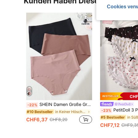
Kunden Haben Diese Artikel A
Cookies verw
CHF
SHEIN Damen Große Größen 3er Set Nahtlose und anschmiegsame Unterwäsche mit Kühlung-Gel Klebefunktion und hoher Taille
PetitDoll
-22%
PetitDoll 3 Pack Große Größen Damen Pant
-23%
in Keiner Höschen in Übergröße
#10 Bestseller
#5 Bestseller
CHF6,37
CHF8,20
CHF7,12
CHF9,3