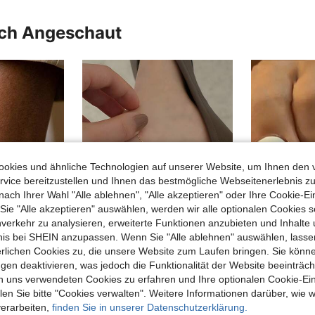
uch Angeschaut
okies und ähnliche Technologien auf unserer Website, um Ihnen den 
vice bereitzustellen und Ihnen das bestmögliche Webseitenerlebnis zu
nach Ihrer Wahl "Alle ablehnen", "Alle akzeptieren" oder Ihre Cookie-Ei
e "Alle akzeptieren" auswählen, werden wir alle optionalen Cookies s
nverkehr zu analysieren, erweiterte Funktionen anzubieten und Inhalte
bnis bei SHEIN anzupassen. Wenn Sie "Alle ablehnen" auswählen, lassen
erlichen Cookies zu, die unsere Website zum Laufen bringen. Sie könne
gen deaktivieren, was jedoch die Funktionalität der Website beeinträc
 Jewelry
gagafeel
IDR je
n uns verwendeten Cookies zu erfahren und Ihre optionalen Cookie-Ei
n Zirkonia, minimalistisches und exquisites konkaves Glieddesign
GAGAFEEL 1 Stück süßer S925 Sterling Silber 14K vergoldeter glänzender Herz Fußkettchen, geeignet für den täglichen Gebrauch und als Urlaubsgeschenk
-24%
n Sie bitte "Cookies verwalten". Weitere Informationen darüber, wie w
18 übrig
CHF8,69
CHF11,58
verarbeiten,
finden Sie in unserer Datenschutzerklärung.
CHF7,61