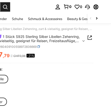
0
0
ess Enter to select.
inder
Schuhe
Schmuck & Accessoires
Beauty & Gesundheit
Gro
1 Stück S925 Sterling Silber Libellen Zehenring, zart & vielseitig, geeignet für Reisen, Freizeitausflüge, Veranstaltungen, elegantes Fußaccessoire
1 Stück S925 Sterling Silber Libellen Zehenring,
vielseitig, geeignet für Reisen, Freizeitausflüge,
taltungen, elegantes Fußaccessoire
j260409100558972836669
7
,79
-21%
ICE AND AVAILABILITY
CHF9,96
p:
lle
e
er