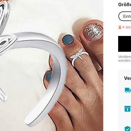
Größ
Ein
4 üb
Verdien
werden
Ve