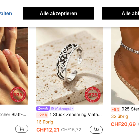
8
Viele Stammkunden
alten
Alle akzeptieren
Alle ab
925 Sterling Silber Unisex Fußkette, geeignet
WishAngol
-5%
1 Stück minimalistischer Blatt-Design 925 Sterling Silber Ring, zarter Schmuck für Frauen, Party Dekoration, Paar Geschenk, hochwertiger Schmuck
1 Stück Zehenring Vintage, Sterling Silber Loch, Pflaumenblüte Form, einstellbar Für Frauen , Sommer Date Geschenk
-22%
32 übrig
16 übrig
CHF20,69
CHF12,21
CHF15,72