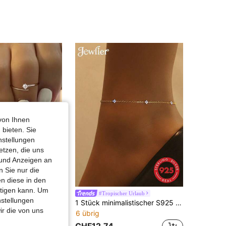
4,85
393
18K
4,85
393
18K
4,85
393
18K
4,85
393
18K
von Ihnen
4,85
393
18K
 bieten. Sie
nstellungen
etzen, die uns
 und Anzeigen an
 Sie nur die
n diese in den
htigen kann. Um
welry
#Tropischer Urlaub
nstellungen
1 Stück S925 Sterling Silber minimalistischer personalisierter Strass-Zehenring, koreanischer Ins-Stil elegantes Design, modischer einzigartiger minimalistischer eleganter kleiner exquisiter verstellbarer stapelbarer vielseitiger Zehenring, geeignet für Damen Alltag, Party, Lässig, Urlaub
1 Stück minimalistischer S925 Sterling Silber Zirkonia Blumen Fußkette, exquisites Schmuckgeschenk für Frauen, Freundin
ir die von uns
6 übrig
CHF12,74