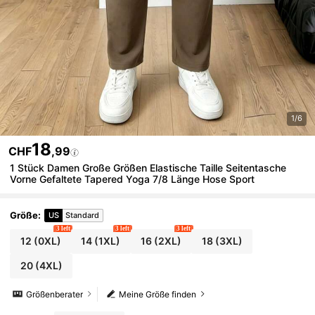
1/6
18
CHF
,99
1 Stück Damen Große Größen Elastische Taille Seitentasche
Vorne Gefaltete Tapered Yoga 7/8 Länge Hose Sport
Größe
:
US
Standard
3 left
3 left
3 left
12
(0XL)
14
(1XL)
16
(2XL)
18
(3XL)
20
(4XL)
Größenberater
Meine Größe finden