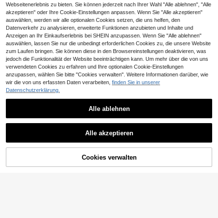
Webseitenerlebnis zu bieten. Sie können jederzeit nach Ihrer Wahl "Alle ablehnen", "Alle
akzeptieren" oder Ihre Cookie-Einstellungen anpassen. Wenn Sie "Alle akzeptieren"
auswählen, werden wir alle optionalen Cookies setzen, die uns helfen, den
Datenverkehr zu analysieren, erweiterte Funktionen anzubieten und Inhalte und
Anzeigen an Ihr Einkaufserlebnis bei SHEIN anzupassen. Wenn Sie "Alle ablehnen"
auswählen, lassen Sie nur die unbedingt erforderlichen Cookies zu, die unsere Website
zum Laufen bringen. Sie können diese in den Browsereinstellungen deaktivieren, was
jedoch die Funktionalität der Website beeinträchtigen kann. Um mehr über die von uns
verwendeten Cookies zu erfahren und Ihre optionalen Cookie-Einstellungen
anzupassen, wählen Sie bitte "Cookies verwalten". Weitere Informationen darüber, wie
wir die von uns erfassten Daten verarbeiten,
finden Sie in unserer
Datenschutzerklärung.
Alle ablehnen
Damen Jogginghose in Große Größ
6
en, einfarbige Lässig Hose für Herb
8 übrig
st/Frühling, mit Tunnelzug und Reiß
16
CatchHalo
verschlusstaschen, geeignet für Yo
CHF
,39
Alle akzeptieren
ga, Laufen, Workout Sport
Nahtlose Sport-Leggings in Große
Größen mit hoher Taille, Kontrastka
27 übrig
nte, Baumwoll-Stretch, Po-Lift, 4-
13
Cookies verwalten
ZUM WARENKORB HINZUFÜGEN
Wege-Stretch
CHF
,05
-1%
CHF13,20