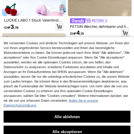
4
PETSIN
PETSIN Halloween Hund Cosp
PETSIN
NEW
LUCKIE LABO 1 Stück Valentinstag
PETSIN
lay Kleid, Kürbis Totenkopf Hexe Sp
2
Luxus Haustier Parfüm Conditioner
rosa Kirschblüten Schleife Ditsy Bl
3
CHF
,94
PETSIN Weicher, dehnbarer und ha
innen Muster Haustier Kostüm für kl
CHF
,74
- Langanhaltende Blumen- & Frisch
umen Hoodie Sweatshirt, süß & läs
3
utfreundlicher Stoff, bequem, Liebe
eine Hunde
CHF
,81
4
duft Formel für Hunde & Katzen, ent
sig Haustierbekleidung geeignet für
CHF
,15
s-Muster, ganzjährig, universell, All
wirrt und nährt für seidiges, glänzen
kleine Hunde wie Chihuahua, für In
tagskleidung für kleine und mittlere
des Fell mit 72-Stunden Duft, Premi
nen- und Außenbereich
Hunde, Teddybären, Pomeraner, Sh
Wir verwenden Cookies und ähnliche Technologien auf unserer Website, um Ihnen den
um Pflege Essentiell
ih Tzus, modisch, süße Haustierklei
von Ihnen angeforderten Service bereitzustellen und Ihnen das bestmögliche
dung, beliebte Haustierkleidung, un
Webseitenerlebnis zu bieten. Sie können jederzeit nach Ihrer Wahl "Alle ablehnen", "Alle
verzichtbare Alltagskleidung für Ha
akzeptieren" oder Ihre Cookie-Einstellungen anpassen. Wenn Sie "Alle akzeptieren"
ustiere
auswählen, werden wir alle optionalen Cookies setzen, die uns helfen, den
Datenverkehr zu analysieren, erweiterte Funktionen anzubieten und Inhalte und
Anzeigen an Ihr Einkaufserlebnis bei SHEIN anzupassen. Wenn Sie "Alle ablehnen"
auswählen, lassen Sie nur die unbedingt erforderlichen Cookies zu, die unsere Website
zum Laufen bringen. Sie können diese in den Browsereinstellungen deaktivieren, was
jedoch die Funktionalität der Website beeinträchtigen kann. Um mehr über die von uns
verwendeten Cookies zu erfahren und Ihre optionalen Cookie-Einstellungen
anzupassen, wählen Sie bitte "Cookies verwalten". Weitere Informationen darüber, wie
wir die von uns erfassten Daten verarbeiten,
finden Sie in unserer
Datenschutzerklärung.
Spice Paws
1 Stück Haustier Hund Anzug Tuxe
6
6
Alle ablehnen
do, Gentleman Stil mit Ärmeln, Flieg
5
CHF
,79
e Dekoration, nicht-elastischer Stof
PETSIN
PETS FUN
Ähnliche vorrätige Artikel anzeigen
Alle ansehen
f, bitte wählen Sie eine Größe größe
PETSIN Farbblock Katzen Hoodie -
PETSIN
Sommer Hausschuhe für Haustiere,
r, geeignet für kleine/mittlere Hunde
Alle akzeptieren
Weicher und warmer Hoodie für Kat
atmungsaktive und weiche Hundes