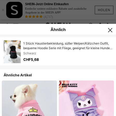
SHEIN-Jetzt Online Einkaufen
×
Entdecke weitere exklusive Rabatte und zusätzliche
HOLEN
Angebote in der SHEIN APP!
(4,717)
Ähnlich
1 Stück Haustierbekleidung, süßer Welpen/Kätzchen Outfit,
bequeme Hoodie Serie mit Fliege, geeignet für kleine Hunde,
Frühling/Herbst - Schwarz
Schwarz
CHF5,68
Ähnliche Artikel