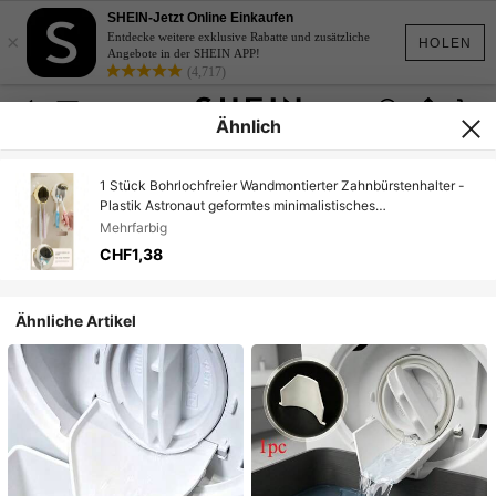
SHEIN-Jetzt Online Einkaufen
×
Entdecke weitere exklusive Rabatte und zusätzliche
HOLEN
Angebote in der SHEIN APP!
(4,717)
Ähnlich
1 Stück Bohrlochfreier Wandmontierter Zahnbürstenhalter -
Plastik Astronaut geformtes minimalistisches
Aufbewahrungsregal, Paar Zahnbürstenhalter für das
Mehrfarbig
Badezimmer, geeignet für Zahnbürste, elektrische
CHF1,38
Zahnbürste, Badezimmeraufbewahrung,
Zahnbürstenzubehör, Heimdekoration
Ähnliche Artikel