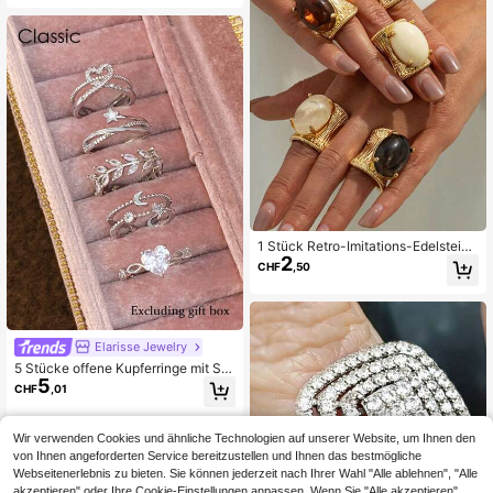
gnet für Frauen, vielseitig für den All
tag, Feiertage und Anlässe, ein über
raschendes Geschenk für die Freun
din
1 Stück Retro-Imitations-Edelstein-
2
Breitring - Schwerer Luxus-geprägt
CHF
,50
er Harz-Streifenring
Elarisse Jewelry
5 Stücke offene Kupferringe mit Ste
5
rn, Mond und Herz aus kubischem
CHF
,01
Zirkonia, geeignet für Frauen für Pa
rty und Hochzeit (Geschenkbox nic
ht enthalten)
Wir verwenden Cookies und ähnliche Technologien auf unserer Website, um Ihnen den
von Ihnen angeforderten Service bereitzustellen und Ihnen das bestmögliche
Webseitenerlebnis zu bieten. Sie können jederzeit nach Ihrer Wahl "Alle ablehnen", "Alle
akzeptieren" oder Ihre Cookie-Einstellungen anpassen. Wenn Sie "Alle akzeptieren"