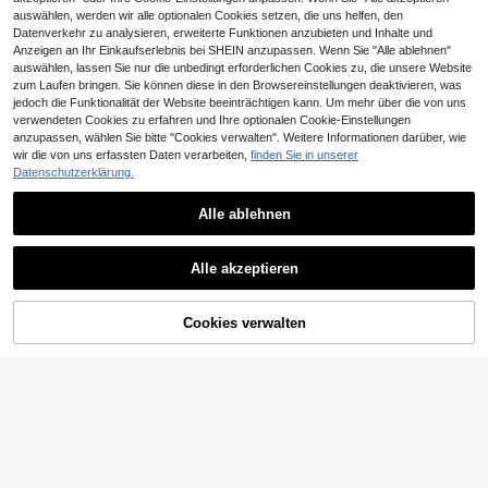
auswählen, werden wir alle optionalen Cookies setzen, die uns helfen, den
Datenverkehr zu analysieren, erweiterte Funktionen anzubieten und Inhalte und
Anzeigen an Ihr Einkaufserlebnis bei SHEIN anzupassen. Wenn Sie "Alle ablehnen"
auswählen, lassen Sie nur die unbedingt erforderlichen Cookies zu, die unsere Website
zum Laufen bringen. Sie können diese in den Browsereinstellungen deaktivieren, was
jedoch die Funktionalität der Website beeinträchtigen kann. Um mehr über die von uns
11
verwendeten Cookies zu erfahren und Ihre optionalen Cookie-Einstellungen
1 Stück modischer kubischer Zirkon
anzupassen, wählen Sie bitte "Cookies verwalten". Weitere Informationen darüber, wie
ia Ring, geeignet für Frauen, kann al
15 übrig
wir die von uns erfassten Daten verarbeiten,
finden Sie in unserer
s Hochzeits-, Verlobungs-, Valentin
3
Datenschutzerklärung.
CHF
,66
-21%
CHF4,67
stagsgeschenk, Geschenk für Mam
a, Mutter, Muttertagsgeschenk usw.
verwendet werden.
Alle ablehnen
1 Stück romantischer Kubikzirkonia
Alle akzeptieren
-Ring für Frauen für Hochzeit, Verlo
25 übrig
bung, Jahrestag, Party-Schmuck, V
2
CHF
,84
-24%
CHF3,78
alentinstag Geschenk
Cookies verwalten
ZUM WARENKORB HINZUFÜGEN