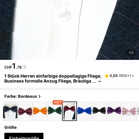
1/2
1
CHF
,78
1 Stück Herren einfarbige doppellagige Fliege,
4,88
(
500+
)
Business formelle Anzug Fliege, Bräutiga
m Hochzeit Fliege
Farbe: Bordeaux
Größe
Einheitsgröße