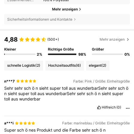
Mehr anzeigen
Sicherheitsinformationen und Kontakte
4,88
(500+)
Mehr anzeigen
Kleiner
Richtige Größe
Größer
2%
98%
0%
schnelle Logistik
(2)
Hochzeitsoutfits
(6)
elegant
(2)
n***7
Farbe: Pink / Größe: Einheitsgröße
Sehr
sehr
sch
ö
n
sieht
super
toll
aus
wunderbarSehr
sehr
sch
ö
n
sieht
super
toll
aus
wunderbarSehr
sehr
sch
ö
n
sieht
super
toll
aus
wunderbar
Hilfreich
(0)
a***i
Farbe: marineblau / Größe: Einheitsgröße
Super
sch
ö
nes
Produkt
und
die
Farbe
sehr
sch
ö
n