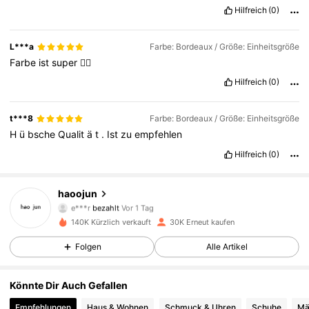
Hilfreich
(0)
L***a
Farbe: Bordeaux / Größe: Einheitsgröße
Farbe
ist
super
👍🏼
Hilfreich
(0)
t***8
Farbe: Bordeaux / Größe: Einheitsgröße
H
ü
bsche
Qualit
ä
t
.
Ist
zu
empfehlen
Hilfreich
(0)
haoojun
2.4K Follower
4,88
e***r
bezahlt
Vor 1 Tag
140K Kürzlich verkauft
30K Erneut kaufen
2.4K Follower
4,88
Folgen
Alle Artikel
Könnte Dir Auch Gefallen
2.4K Follower
4,88
Empfehlungen
Haus & Wohnen
Schmuck & Uhren
Schuhe
Mä