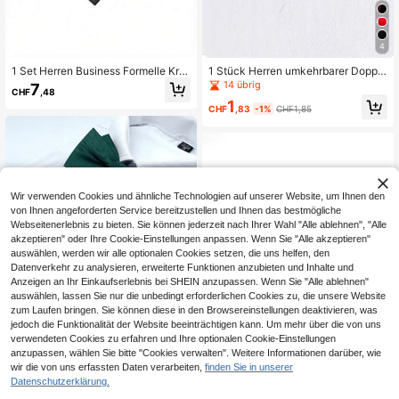
4
1 Set Herren Business Formelle Kra
1 Stück Herren umkehrbarer Doppel
watte Geschenkbox Set, inklusive
schicht-Fliege, verstellbar
14 übrig
7
CHF
,48
Krawatte, Fliege, Manschettenknöp
1
fe, Einstecktuch, geeignet für Gesc
CHF
,83
-1%
CHF1,85
häft, Hochzeiten, Partys, formelle A
nlässe, Accessoires, Feste, Abschlu
ssgeschenk, Accessoires
Wir verwenden Cookies und ähnliche Technologien auf unserer Website, um Ihnen den
von Ihnen angeforderten Service bereitzustellen und Ihnen das bestmögliche
Webseitenerlebnis zu bieten. Sie können jederzeit nach Ihrer Wahl "Alle ablehnen", "Alle
akzeptieren" oder Ihre Cookie-Einstellungen anpassen. Wenn Sie "Alle akzeptieren"
auswählen, werden wir alle optionalen Cookies setzen, die uns helfen, den
Datenverkehr zu analysieren, erweiterte Funktionen anzubieten und Inhalte und
Anzeigen an Ihr Einkaufserlebnis bei SHEIN anzupassen. Wenn Sie "Alle ablehnen"
5
auswählen, lassen Sie nur die unbedingt erforderlichen Cookies zu, die unsere Website
zum Laufen bringen. Sie können diese in den Browsereinstellungen deaktivieren, was
1 Stück Herren einfarbige gestreifte
jedoch die Funktionalität der Website beeinträchtigen kann. Um mehr über die von uns
doppellagige Fliege, Herren Busines
2
verwendeten Cookies zu erfahren und Ihre optionalen Cookie-Einstellungen
CHF
,48
-10%
CHF2,78
s Fliege, Hochzeit Bankett Empfang
anzupassen, wählen Sie bitte "Cookies verwalten". Weitere Informationen darüber, wie
Fliege Geschenk für Herren Lässig
wir die von uns erfassten Daten verarbeiten,
finden Sie in unserer
5
Datenschutzerklärung.