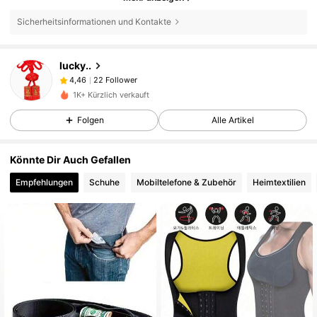
Sicherheitsinformationen und Kontakte
22 Follower
4,46
lucky..
22 Follower
4,46
m***8
ist
Vor 1 Tag
gefolgt
1K+ Kürzlich verkauft
22 Follower
4,46
Folgen
Alle Artikel
22 Follower
4,46
22 Follower
4,46
Könnte Dir Auch Gefallen
22 Follower
4,46
Empfehlungen
Schuhe
Mobiltelefone & Zubehör
Heimtextilien