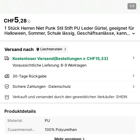
1/4
5
CHF
,28
1 Stück Herren Niet Punk Stil Stift PU Leder Gürtel, geeignet für
Halloween, Sommer, Schule lässig, Geschäftsanlässe, kann
als Freund, Ehemann, Vater, Herren Alltags-Accessoire, Mo
deartikel, Teenager, Outdoor, Urlaub, Sport, Reise, Bohemien Sti
l, Vintage Herbst Accessoire, geeignet für Teenager, Jugendlic
Versand nach
Liechtenstein
he, Herren, lässig, Outdoor, Sport, Urlaub, Abschlussgeschenk,
Geburtstagsgeschenk, Alltagskleidung.
Kostenloser Versand(Bestellungen ≥ CHF15,33)
Voraussichtliche Lieferung:
8-9 Werktagen
30-Tage Rückgabe
Sichere Zahlungen · Datenschutz
Verkauft und versendet durch den gewerblichen Verkäufer: SHEIN
Produktdetails
Material:
PU
Zusammensetzung:
100% Polyurethan
Mehr anzeigen