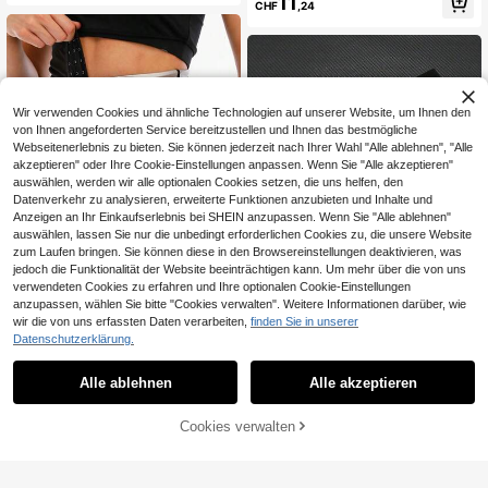
11
CHF
,24
6 Stützen, rutschfest, verstellbarer
Lendenwirbelstützgürtel für Arbeit,
Fitnessstudio, Fitness, Sport, Laufe
n, Wandern, Wellness, Komfort, Unte
rstützung, Aktivität, Outdoor, Indoor,
Alltag
Wir verwenden Cookies und ähnliche Technologien auf unserer Website, um Ihnen den
von Ihnen angeforderten Service bereitzustellen und Ihnen das bestmögliche
Webseitenerlebnis zu bieten. Sie können jederzeit nach Ihrer Wahl "Alle ablehnen", "Alle
akzeptieren" oder Ihre Cookie-Einstellungen anpassen. Wenn Sie "Alle akzeptieren"
auswählen, werden wir alle optionalen Cookies setzen, die uns helfen, den
Datenverkehr zu analysieren, erweiterte Funktionen anzubieten und Inhalte und
Anzeigen an Ihr Einkaufserlebnis bei SHEIN anzupassen. Wenn Sie "Alle ablehnen"
auswählen, lassen Sie nur die unbedingt erforderlichen Cookies zu, die unsere Website
zum Laufen bringen. Sie können diese in den Browsereinstellungen deaktivieren, was
1 Stück verstellbarer 3-Reihen
NEW
jedoch die Funktionalität der Website beeinträchtigen kann. Um mehr über die von uns
-Schnallen-Taillen-Trimmer-Schw
4
Unisex unsichtbare Lauf-Bauchgurt
verwendeten Cookies zu erfahren und Ihre optionalen Cookie-Einstellungen
CHF
,48
eißgürtel, Silber-Ionen-Taillengürte
wasserdicht diebstahlsicher schlan
12 übrig
anzupassen, wählen Sie bitte "Cookies verwalten". Weitere Informationen darüber, wie
l, Bauchkontroll-Taillenband zum L
ke Gürteltasche mit großer Kapazit
wir die von uns erfassten Daten verarbeiten,
finden Sie in unserer
aufen, Yoga, Fitness, Taillenformun
4
ät und mehreren Taschen Sport-Ha
CHF
,80
g
Datenschutzerklärung.
ndy-Gürteltasche für Training, Reis
en, Wandern und Radfahren
Alle ablehnen
Alle akzeptieren
Sorry, dieses Produkt ist ausverkauft.
Cookies verwalten
ÄHNLICH