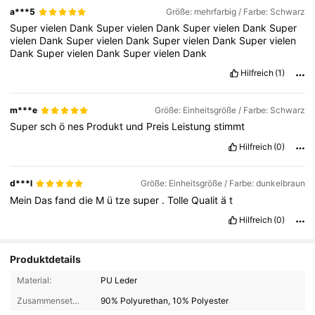
a***5
Größe: mehrfarbig / Farbe: Schwarz
Super
vielen
Dank
Super
vielen
Dank
Super
vielen
Dank
Super
vielen
Dank
Super
vielen
Dank
Super
vielen
Dank
Super
vielen
Dank
Super
vielen
Dank
Super
vielen
Dank
Hilfreich
(1)
m***e
Größe: Einheitsgröße / Farbe: Schwarz
Super
sch
ö
nes
Produkt
und
Preis
Leistung
stimmt
Hilfreich
(0)
d***l
Größe: Einheitsgröße / Farbe: dunkelbraun
Mein
Das
fand
die
M
ü
tze
super
.
Tolle
Qualit
ä
t
Hilfreich
(0)
Produktdetails
Material:
PU Leder
Zusammensetzung:
90% Polyurethan, 10% Polyester