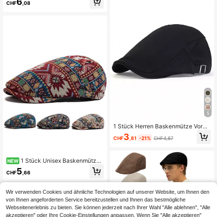
6
h-Sonnenschutzhut, Sommer-Bask
CHF
,08
enmütze
5
1 Stück Herren Baskenmütze Vorw
ärts Kappe Outdoor Einstellbare So
3
CHF
,81
-21%
CHF4,87
nnencreme Casual Hut Geeignet Fü
r Herbst Und Winter
1 Stück Unisex Baskenmütze,
NEW
personalisierte Jacquard-Vorderseit
5
CHF
,66
e Kappe
Wir verwenden Cookies und ähnliche Technologien auf unserer Website, um Ihnen den
von Ihnen angeforderten Service bereitzustellen und Ihnen das bestmögliche
Webseitenerlebnis zu bieten. Sie können jederzeit nach Ihrer Wahl "Alle ablehnen", "Alle
akzeptieren" oder Ihre Cookie-Einstellungen anpassen. Wenn Sie "Alle akzeptieren"