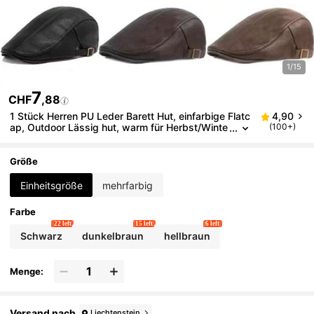
1/15
7
CHF
,88
1 Stück Herren PU Leder Barett Hut, einfarbige Flatc
4,90
ap, Outdoor Lässig hut, warm für Herbst/Winte
(100+)
r Straße, Geschäftsparty
Größe
Einheitsgröße
mehrfarbig
Farbe
22 left
15 left
6 left
Schwarz
dunkelbraun
hellbraun
Menge:
Versand nach
Liechtenstein