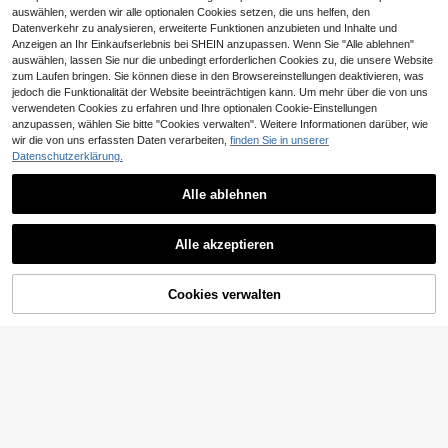
auswählen, werden wir alle optionalen Cookies setzen, die uns helfen, den
Datenverkehr zu analysieren, erweiterte Funktionen anzubieten und Inhalte und
Anzeigen an Ihr Einkaufserlebnis bei SHEIN anzupassen. Wenn Sie "Alle ablehnen"
auswählen, lassen Sie nur die unbedingt erforderlichen Cookies zu, die unsere Website
zum Laufen bringen. Sie können diese in den Browsereinstellungen deaktivieren, was
1/2 Stücke Herren einfarbige verste
jedoch die Funktionalität der Website beeinträchtigen kann. Um mehr über die von uns
llbare Baskenmütze, modische Out
12 übrig
verwendeten Cookies zu erfahren und Ihre optionalen Cookie-Einstellungen
door-Lässig mütze geeignet für Her
anzupassen, wählen Sie bitte "Cookies verwalten". Weitere Informationen darüber, wie
3
bst/Winter Straße, Business, Zusam
CHF
,68
wir die von uns erfassten Daten verarbeiten,
finden Sie in unserer
menkünfte
Datenschutzerklärung.
Alle ablehnen
Herren Zeitungsjungen Mütze, klas
Alle akzeptieren
sische Zeitungsjungen Kappe, lässi
4
CHF
,31
ge Retro Baskenmütze, Fischgrat-
Wollmischung
Cookies verwalten
ZUM WARENKORB HINZUFÜGEN
1 Stück Herren gestrickte Wollbaret
t Mütze, Straßenmode Vorwärts Ka
20 übrig
ppe, Outdoor Zeitungsjungen Hut,
7
warmer Casual Hut geeignet für Her
CHF
,97
bst/Winter, Straße, Geschäftsparty,