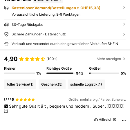
Kostenloser Versand(Bestellungen ≥ CHF15,33)
Voraussichtliche Lieferung:
8-9 Werktagen
30-Tage Rückgabe
Sichere Zahlungen · Datenschutz
Verkauft und versendet durch den gewerblichen Verkäufer: SHEIN
4,90
(100+)
Mehr anzeigen
Kleiner
Richtige Größe
Größer
1%
94%
5%
toller Service
(1)
Geschenk
(5)
schnelle Logistik
(1)
t***6
Größe: mehrfarbig / Farbe: Schwarz
Sehr
gute
Qualit
ä
t
,
bequem
und
modern
.
Super
.
💥💥💥💥
💥
Hilfreich
(0)