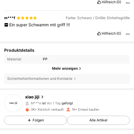
Hilfreich
(0)
m***f
Farbe: Schwarz / Größe: Einheitsgröße
Ein
super
Schwamm
mit
griff
!!!
Hilfreich
(0)
Produktdetails
Material:
PP
Mehr anzeigen
Sicherheitsinformationen und Kontakte
1.2K Follower
4,82
xiao jiji
1.2K Follower
4,82
3K+ Kürzlich verkauft
1K+ Erneut kaufen
1.2K Follower
4,82
Folgen
Alle Artikel
1.2K Follower
4,82