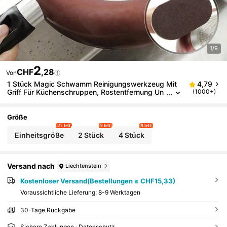
1/9
2
CHF
,28
Von
1 Stück Magic Schwamm Reinigungswerkzeug Mit
4,79
Griff Für Küchenschruppen, Rostentfernung Un
(1000+)
d Fleckenentfernung
Größe
27 left
9 left
9 left
Einheitsgröße
2 Stück
4 Stück
Versand nach
Liechtenstein
Kostenloser Versand(Bestellungen ≥ CHF15,33)
Voraussichtliche Lieferung:
8-9 Werktagen
30-Tage Rückgabe
Sichere Zahlungen · Datenschutz