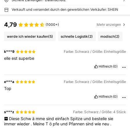
Verkauft und versendet durch den gewerblichen Verkäufer: SHEIN
4,79
(1000+)
Mehr anzeigen
werde ich wieder kaufen
(5)
schnelle Logistik
(2)
modisch
(2)
k***9
Farbe: Schwarz / Größe: Einheitsgröße
elle
est
superbe
Hilfreich
(0)
e***a
Farbe: Schwarz / Größe: Einheitsgröße
Top
Hilfreich
(0)
s***z
Farbe: Schwarz / Größe: 4 Stück
Diese
Schw
ä
mme
sind
einfach
Spitze
und
bestelle
sie
immer
wieder
.
Meine
T
ö
pfe
und
Pfannen
sind
wie
neu
.