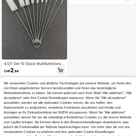
geeignet für Spüle, Topf, Bratpfann
e, Spülbürste, Spülbürste, Reinigun
gsbürste, Topfbürste - Bratpfannen
bürste mit strapazierfähigen Nylonb
orsten - Grau
4/2/1 Set 10 Stück Multifunktions-
Reinigungsbürsten, verschiedene G
2
CHF
,66
rößen (insgesamt 10 Größen), Küch
en-Flaschenbürste, lange Strohbürs
te, Strohbürste und Rohr-Reinigung
Wir verwenden Cookies und ähnliche Technologien auf unserer Website, um Ihnen den
sbürste, geeignet zum Reinigen von
von Ihnen angeforderten Service bereitzustellen und Ihnen das bestmögliche
Wasserflaschen und anderen schw
Webseitenerlebnis zu bieten. Sie können jederzeit nach Ihrer Wahl "Alle ablehnen", "Alle
er zu reinigenden Gegenständen
akzeptieren" oder Ihre Cookie-Einstellungen anpassen. Wenn Sie "Alle akzeptieren"
auswählen, werden wir alle optionalen Cookies setzen, die uns helfen, den
Datenverkehr zu analysieren, erweiterte Funktionen anzubieten und Inhalte und
Anzeigen an Ihr Einkaufserlebnis bei SHEIN anzupassen. Wenn Sie "Alle ablehnen"
auswählen, lassen Sie nur die unbedingt erforderlichen Cookies zu, die unsere Website
zum Laufen bringen. Sie können diese in den Browsereinstellungen deaktivieren, was
jedoch die Funktionalität der Website beeinträchtigen kann. Um mehr über die von uns
verwendeten Cookies zu erfahren und Ihre optionalen Cookie-Einstellungen