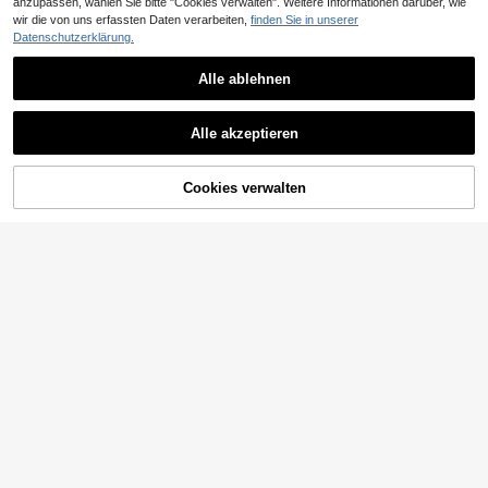
anzupassen, wählen Sie bitte "Cookies verwalten". Weitere Informationen darüber, wie
wir die von uns erfassten Daten verarbeiten,
finden Sie in unserer
Datenschutzerklärung.
Alle ablehnen
Alle akzeptieren
Cookies verwalten
ZUM WARENKORB HINZUFÜGEN