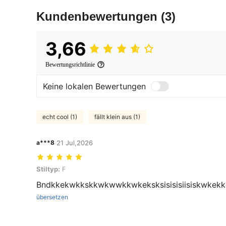
Kundenbewertungen
(3)
3,66
Bewertungsrichtlinie
Keine lokalen Bewertungen
echt cool (1)
fällt klein aus (1)
a***8
21 Jul,2026
Stiltyp: F
Stiltyp:
F
Bndkkekwkkskkwkwwkkwkeksksisisisiisiskwkekk
übersetzen