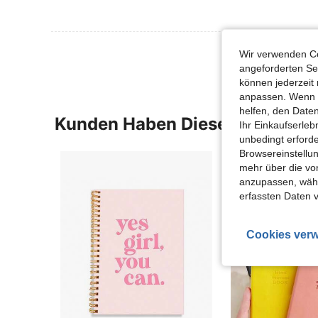
Wir verwenden Co
angeforderten Ser
können jederzeit 
anpassen. Wenn Si
helfen, den Date
Kunden Haben Diese Artikel A
Ihr Einkaufserle
unbedingt erford
Browsereinstellun
mehr über die vo
anzupassen, wähle
erfassten Daten 
Cookies verw