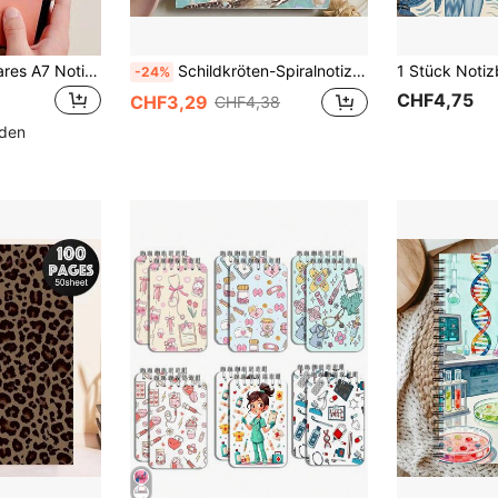
1 Stück Mini tragbares A7 Notizbuch/Taschenbuch, Ledereinband, verdickte Seiten, Knopf-Karomuster, Datenschutz, einfaches tragbares Notizbuch, Studentenplaner Tagebuch, Notizbuch, Vokabelheft, Buch, Büronotizbuch, Schulanfang Geschenk, Schulpreis und Belohnungsgeschenk, Geburtstag, Weihnachten, Halloween, Thanksgiving Geschenk, Bürobedarf, Schulbedarf
Schildkröten-Spiralnotizbuch - Ozean-Thema, sanfter blauer Ozean-Stil, mit College-Linien Papier, glattes Schreibgefühl, geeignet für Studenten und Berufstätige, langanhaltend Einband, Planer, Schildkröten-Notizbuch, Schulbedarf
-24%
CHF4,75
CHF3,29
CHF4,38
nden