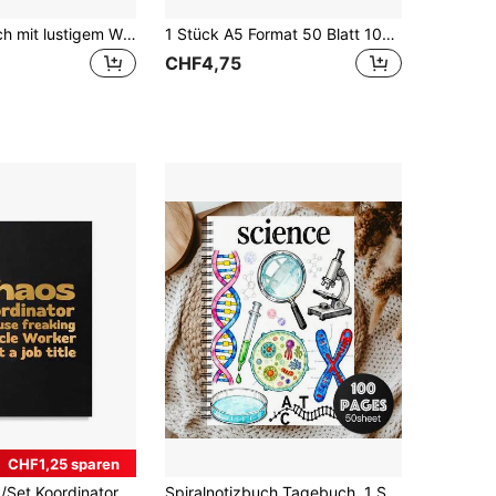
Spiralnotizbuch mit lustigem Wissenschaftsthema - 1 Stück Labor-Forschungsbedarf, geeignet für Büro- und Laborgebrauch, das ideale Geschenk für Studenten oder Reisen, Büroplaner Schulbedarf
1 Stück A5 Format 50 Blatt 100 Seiten Medizinischer Assistent und Krankenschwester Spiralnotizbuch, mit Stethoskop und Medikamenten Cover, Pflegeprotokoll, langanhaltend Spiralbindung, ideales perfektes Geschenk für Gesundheitsberufe - Medizinstudium Geschenk, Krankenpflegestudenten Schulanfang Geschenk, perfektes Krankenschwester Notizbuch, Papiercover, Softcover
CHF4,75
CHF1,25 sparen
piralnotizblock Tagebuch zum Schreiben Arbeit Hochschule A5 5,5*8,3 Zoll 50 Blatt 100 linierte Blätter, Freundschaftsgeschenke Studentenlinienschreibbuch, vintage innovatives Schulmaterial, Schulanfang
Spiralnotizbuch Tagebuch, 1 Stück mit lustigem Wissenschaftsthema mit DNA-Helix, Mikroskop, Chromosomen und Molekülmodellen - geeignet für Büro- und Laborgebrauch, Wissenschaftslernmaterialien, Büroplaner Schulbedarf