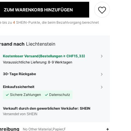
ZUM WARENKORB HINZUFÜGEN
e bis zu
4
SHEIN-Punkte, die beim Bezahlvorgang berechnet
.
rsand nach
Liechtenstein
Kostenloser Versand(Bestellungen ≥ CHF15,33)
Voraussichtliche Lieferung:
8-9 Werktagen
30-Tage Rückgabe
Einkaufssicherheit
Sichere Zahlungen
Datenschutz
Verkauft durch den gewerblichen Verkäufer: SHEIN
Versendet von SHEIN
hreibung
No Other Material,Papier,F