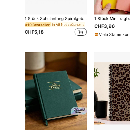
1 Stück Schulanfang Spiralgebundenes "Ja Mädchen, du kannst es." 5,5x8,3 A5 Notizbuch Rosa Einband mit aufmunterndem Slogan, Goldfarbene Spiralbindung, perfekt für Campusnotizen, tägliche Inspirationen & Zielverfolgung, langanhaltend & fröhliche Schreibwaren für Schüler Schulbedarf
in A5 Notizbücher
#10 Bestseller
CHF3,96
CHF5,18
Viele Stammku