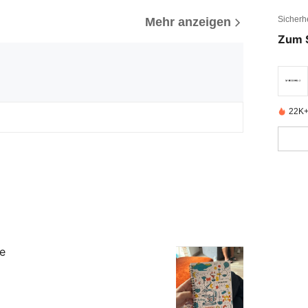
Sicherh
Mehr anzeigen
Zum 
22K+ 
e