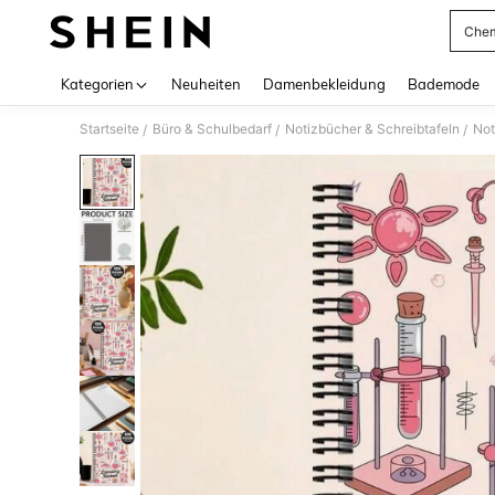
Che
Use up 
Kategorien
Neuheiten
Damenbekleidung
Bademode
Startseite
Büro & Schulbedarf
Notizbücher & Schreibtafeln
Not
/
/
/