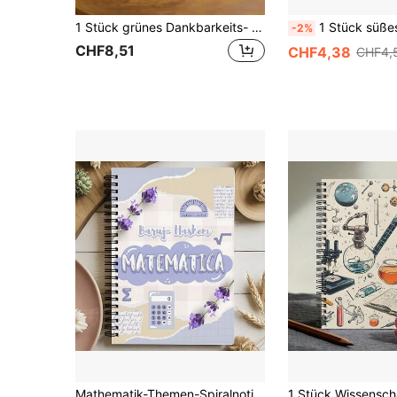
1 Stück grünes Dankbarkeits- & Reflexions-Tagebuch für den Schulstart
1 Stück süßes Leoparden- & Zebra-Muster Spiralnotizbuch - Tagebuch mit Schleifen-Dekor Einband, geeignet für Schule, 
-2%
CHF8,51
CHF4,38
CHF4,
Mathematik-Themen-Spiralnotizbuch - College-Linien-Design mit lila Mathematiksymbolen und Taschenrechner-Mustern - Hochwertige Seiten zum Notieren, Studieren & kreativen Schreiben - Ideale Wahl für Studenten, Lehrer, Mathematiker &