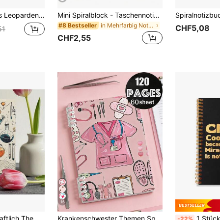
Büro, Reisen, Journaling, Planung - tragbares Schreibnotizbuch - Tier-Muster Tagebuch Geschenk Schulbedarf
Mini Spiralblock - Taschennotizblock, linierter Notizblock, Cartoon Krankenschwester Themen Party Zubehör, Notizbuch, amerikanischer Stil, Cartoon Thema, süßer tragbarer Memo Block, Taschengröße Notizbuch, englisches loseblattiges Notizbuch, Schulmaterial
in Mehrfarbig Notizbücher
#8 Bestseller
CHF5,08
51
CHF2,55
16
1 Stück Wissenschaftlich Themen Spiralnotizbuch Reisejournal Lehrer Arbeitsplaner Labor Schulbürobedarf Schulanfang Geschenk Biologie Studenten Notizbuch Lernheft Persönlicher Organizer
Krankenschwester Themen Spiralblock, Krankenschwester Planer und Medizinisches Tagebuch - Hellrosa Krankenschwester Notizbuch mit Stethoskop, Spritze, Medikamentenflasche, Herz und Schleifen Muster - Rosa mit medizinischen Illustrationen, 120 Seiten, ideal für Krankenpflegeschule Planer, Reisetagebücher und Krankenschwester Geschenke, Krankenschwester Abschluss Memorabilien, Krankenschwester Accessoires
1 Stück/Set Koordinator Wunderarbeiter Katze Pferd Lustiges Meerwasser Kühles Design S
-22%