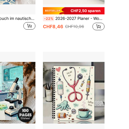
CHF2,50 sparen
1 Stück Notizbuch im nautischen Meeres-Tier-Thema & Seemanns-Tagebuch - Spiralgebundenes Kurznotizbuch mit Ozean-Meereskreaturen-Cover, Planer-Notizblock Geschenk für Frauen, Lehrer, für Offshore-Schulung/Kunst-Planer Schulbedarf
2026-2027 Planer - Wochen- und Monatsplaner, Juli 2026 - Juni 2027, Leinen-Hardcover, 2026-2027 Kalenderplaner Buch mit Registerkarten, ästhetisch, perfekt für Büro, Zuhause und Schulbedarf
-22%
CHF8,46
CHF10,96