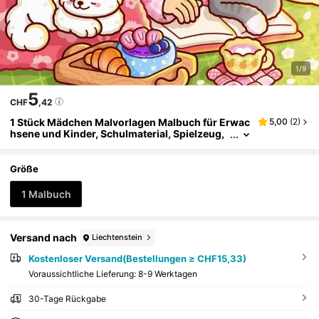
1/9
5
CHF
,42
1 Stück Mädchen Malvorlagen Malbuch für Erwac
5,00
(
2
)
hsene und Kinder, Schulmaterial, Spielzeug,
Essentiell für den Schulstart, kräftig und einf
ach, simple und große Designs zum entspannend
en Ausmalen
Größe
1 Malbuch
Versand nach
Liechtenstein
Kostenloser Versand(Bestellungen ≥ CHF15,33)
Voraussichtliche Lieferung:
8-9 Werktagen
30-Tage Rückgabe