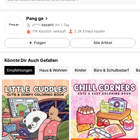
Pang ge
376 Follower
4,90
a***i
bezahlt
Vor 1 Tag
17K Kürzlich verkauft
2.3K Erneut kaufen
376 Follower
4,90
Folgen
Alle Artikel
Könnte Dir Auch Gefallen
376 Follower
4,90
Empfehlungen
Haus & Wohnen
Kinder
Büro & Schulbedarf
B
376 Follower
4,90
376 Follower
4,90
376 Follower
4,90