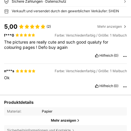
Sichere Zahlungen · Datenschutz
Verkauft und versendet durch den gewerblichen Verkäufer: SHEIN
5,00
(2)
Mehr anzeigen
f***0
Farbe: Verschiedenfarbig / Größe: 1 Malbuch
The
pictures
are
really
cute
and
such
good
qualuty
for
colouring
pages
!
Defo
buy
again
Hilfreich
(0)
n***s
Farbe: Verschiedenfarbig / Größe: 1 Malbuch
Ok
Hilfreich
(0)
Produktdetails
Material:
Papier
Mehr anzeigen
Sicherheitsinformationen und Kontakte