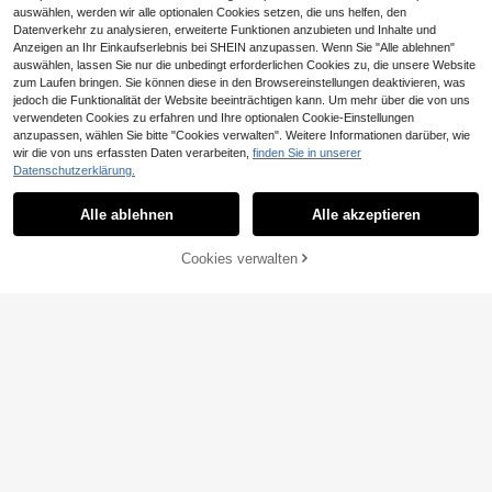
auswählen, werden wir alle optionalen Cookies setzen, die uns helfen, den
Datenverkehr zu analysieren, erweiterte Funktionen anzubieten und Inhalte und
1 Exemplar des "Comfortable Mome
Anzeigen an Ihr Einkaufserlebnis bei SHEIN anzupassen. Wenn Sie "Alle ablehnen"
nts" Malbuchs, geeignet für Erwach
9 übrig
auswählen, lassen Sie nur die unbedingt erforderlichen Cookies zu, die unsere Website
sene und Kinder, markant aber einfa
5
ch, minimalistische großflächige Gr
zum Laufen bringen. Sie können diese in den Browsereinstellungen deaktivieren, was
CHF
,80
afiken, hilft beim Entspannen. [Ideal
jedoch die Funktionalität der Website beeinträchtigen kann. Um mehr über die von uns
zum Handzeichnen] Malbuch, das
verwendeten Cookies zu erfahren und Ihre optionalen Cookie-Einstellungen
ohne Untermalung bemalt werden k
anzupassen, wählen Sie bitte "Cookies verwalten". Weitere Informationen darüber, wie
ann, um Stress abzubauen, im Dood
wir die von uns erfassten Daten verarbeiten,
finden Sie in unserer
le-Stil, geeignet für Erwachsene un
Datenschutzerklärung.
d Jugendliche.
52-seitiges Ozean-Motiv: Coco Ma
lbuch für Erwachsene und Jugendli
5 übrig
Alle ablehnen
Alle akzeptieren
Sorry, dieses Produkt ist ausverkauft.
che, niedliches und gemütliches Ra
6
umdesign zum Entspannen von Kör
CHF
,03
per und Geist (Gemütlicher Raum M
Cookies verwalten
ÄHNLICH
albuch). Malbücher können Emotio
nen freisetzen und Angst abbauen |
Ideales Geschenk für Feiertage und
besondere Anlässe, geeignet für Ju
ngen, Mädchen, Jugendliche und Ki
nder Malbuch Spielzeug [Unerlässli
ch für Handzeichnungen]
1 Stück witziges, gruseliges, gemütl
iches und lustiges Malbuch für Erw
4 übrig
achsene und Jugendliche, einfache
4
s Malbuch mit super süßen Designs
CHF
,19
-22%
CHF5,39