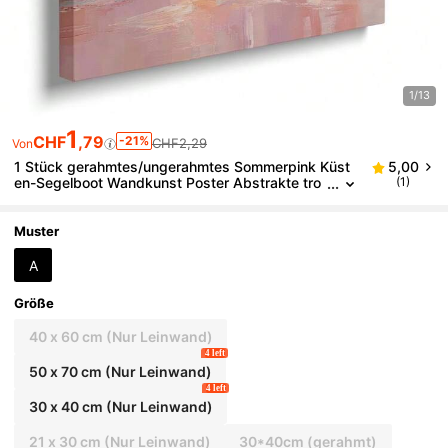
1/13
1
CHF
,79
-21%
CHF2,29
Von
1 Stück gerahmtes/ungerahmtes Sommerpink Küst
5,00
en-Segelboot Wandkunst Poster Abstrakte tro
(1)
pische Ozean Landschaft Grandmillenial Kunst
Leinwanddruck Strandhaus Dekoration Preppy Mal
erei für Apartment, Wohnzimmer, Schlafzimmer, mo
Muster
derne Heimdekoration
A
Größe
40 x 60 cm (Nur Leinwand)
4 left
50 x 70 cm (Nur Leinwand)
4 left
30 x 40 cm (Nur Leinwand)
21 x 30 cm (Nur Leinwand)
30*40cm (gerahmt)