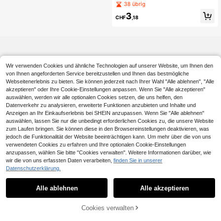
dkunst, rahmenlose moderne Wand
38 übrig
dekoration, bunte Blumen mit grüne
3
n Blättern, ideal für Wohnzimmer &
CHF
,18
Schlafzimmer, Raumdekoration, Lei
nwand Wandkunst
Wir verwenden Cookies und ähnliche Technologien auf unserer Website, um Ihnen den
von Ihnen angeforderten Service bereitzustellen und Ihnen das bestmögliche
Webseitenerlebnis zu bieten. Sie können jederzeit nach Ihrer Wahl "Alle ablehnen", "Alle
akzeptieren" oder Ihre Cookie-Einstellungen anpassen. Wenn Sie "Alle akzeptieren"
auswählen, werden wir alle optionalen Cookies setzen, die uns helfen, den
Datenverkehr zu analysieren, erweiterte Funktionen anzubieten und Inhalte und
Anzeigen an Ihr Einkaufserlebnis bei SHEIN anzupassen. Wenn Sie "Alle ablehnen"
auswählen, lassen Sie nur die unbedingt erforderlichen Cookies zu, die unsere Website
zum Laufen bringen. Sie können diese in den Browsereinstellungen deaktivieren, was
jedoch die Funktionalität der Website beeinträchtigen kann. Um mehr über die von uns
verwendeten Cookies zu erfahren und Ihre optionalen Cookie-Einstellungen
anzupassen, wählen Sie bitte "Cookies verwalten". Weitere Informationen darüber, wie
wir die von uns erfassten Daten verarbeiten,
finden Sie in unserer
Datenschutzerklärung.
Alle ablehnen
Alle akzeptieren
Cookies verwalten
ZUM WARENKORB HINZUFÜGEN