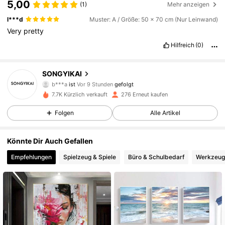
5,00
(1)
Mehr anzeigen
l***d
Muster: A / Größe: 50 x 70 cm (Nur Leinwand)
Very
pretty
Hilfreich
(0)
149 Follower
4,85
SONGYIKAI
b***a
ist
Vor 9 Stunden
gefolgt
a***a
ist am Durchsuchen
149 Follower
4,85
7.7K Kürzlich verkauft
276 Erneut kaufen
Folgen
Alle Artikel
149 Follower
4,85
Könnte Dir Auch Gefallen
Empfehlungen
Spielzeug & Spiele
Büro & Schulbedarf
Werkzeug
149 Follower
4,85
149 Follower
4,85