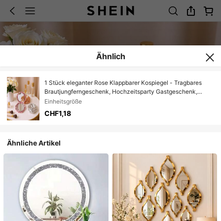
Ähnlich
1 Stück eleganter Rose Klappbarer Kospiegel - Tragbares
Brautjungferngeschenk, Hochzeitsparty Gastgeschenk,
Geburtstagsgeschenk
Einheitsgröße
CHF1,18
Ähnliche Artikel