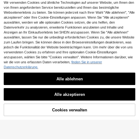
ProMax/14ProMax/14Plus/16Pro/16
Wir verwenden Cookies und ähnliche Technologien auf unserer Website, um Ihnen den
Plus/16ProMax/17/17Pro/17Pro Max
von Ihnen angeforderten Service bereitzustellen und Ihnen das bestmögliche
Geburtstagsgeschenk, Urlaubsgesc
Webseitenerlebnis zu bieten. Sie können jederzeit nach Ihrer Wahl "Alle ablehnen", "Alle
henk
akzeptieren" oder Ihre Cookie-Einstellungen anpassen. Wenn Sie "Alle akzeptieren"
auswählen, werden wir alle optionalen Cookies setzen, die uns helfen, den
Datenverkehr zu analysieren, erweiterte Funktionen anzubieten und Inhalte und
Anzeigen an Ihr Einkaufserlebnis bei SHEIN anzupassen. Wenn Sie "Alle ablehnen"
auswählen, lassen Sie nur die unbedingt erforderlichen Cookies zu, die unsere Website
zum Laufen bringen. Sie können diese in den Browsereinstellungen deaktivieren, was
jedoch die Funktionalität der Website beeinträchtigen kann. Um mehr über die von uns
verwendeten Cookies zu erfahren und Ihre optionalen Cookie-Einstellungen
Modische Handyhülle mit Kuhmust
anzupassen, wählen Sie bitte "Cookies verwalten". Weitere Informationen darüber, wie
er in Weiß und Schwarz (1 Stück). S
2
CHF
,46
chwarzes Kuhmuster, mattes Finish,
wir die von uns erfassten Daten verarbeiten,
finden Sie in unserer
personalisierbar. Kompatibel mit iPh
Datenschutzerklärung.
one 16 Pro Max, 15, 14 Plus, 13, 12
und 11 (internationale Version, nicht
Alle ablehnen
die US-Version).
10
Blumen Feder Chiffon E-Stil Buntgl
Alle akzeptieren
as Sonnenblume bemalt Anti-Sturz
2
CHF
,01
-24%
CHF2,67
Handyhülle kompatibel mit iPhone 1
4, 14 Pro, 14 Pro Max, 13, 13 Pro, 1
3 Pro Max, 11, 11 Pro Max, 12, 12 Pr
Cookies verwalten
ZUM WARENKORB HINZUFÜGEN
o, 12 Pro Max, XR, XS, 15, 15 Pro, 15
Pro Max, 16, 16 Pro, 16 Pro Max, 17,
17 Pro, 17 Air, 17 Pro Max, S23, S24,
A04, A05, A14, A12, A15, A33, A53,
A32, A35, A34, 13, 13 Pro, 14, 14 Pr
o, 15, 15 Pro, Premium Anti-Sturz H