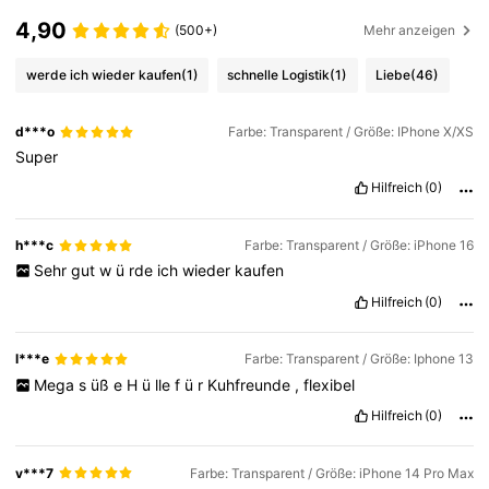
4,90
(500+)
Mehr anzeigen
werde ich wieder kaufen
(1)
schnelle Logistik
(1)
Liebe
(46)
d***o
Farbe: Transparent / Größe: IPhone X/XS
Super
Hilfreich
(0)
h***c
Farbe: Transparent / Größe: iPhone 16
Sehr
gut
w
ü
rde
ich
wieder
kaufen
Hilfreich
(0)
l***e
Farbe: Transparent / Größe: Iphone 13
Mega
s
üß
e
H
ü
lle
f
ü
r
Kuhfreunde
,
flexibel
Hilfreich
(0)
v***7
Farbe: Transparent / Größe: iPhone 14 Pro Max