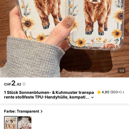
1/4
2
CHF
,42
1 Stück Sonnenblumen- & Kuhmuster transpa
4,90
(
500+
)
rente stoßfeste TPU-Handyhülle, kompati
bel mit Apple 15/14/13/12/11/7/8/16/17/Ai
r/17pro/17promax und anderen Modellen, gee
ignet als Geschenk für Freunde
Farbe: Transparent