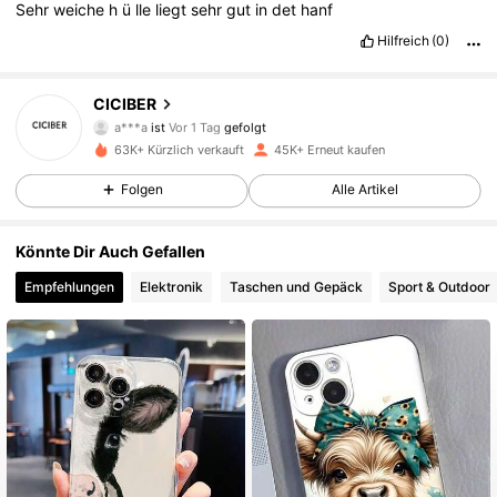
Sehr
weiche
h
ü
lle
liegt
sehr
gut
in
det
hanf
Hilfreich
(0)
7.2K Follower
4,89
CICIBER
a***a
ist
Vor 1 Tag
gefolgt
m***7
ist am Durchsuchen
63K+ Kürzlich verkauft
45K+ Erneut kaufen
7.2K Follower
4,89
Folgen
Alle Artikel
7.2K Follower
4,89
Könnte Dir Auch Gefallen
Empfehlungen
Elektronik
Taschen und Gepäck
Sport & Outdoor
7.2K Follower
4,89
7.2K Follower
4,89
7.2K Follower
4,89