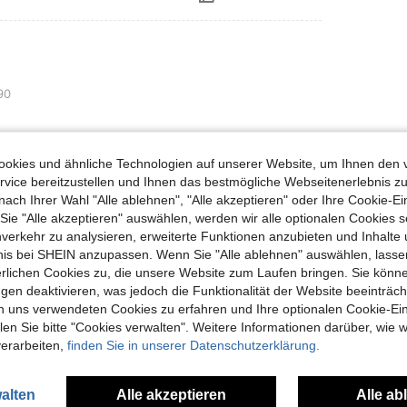
90
okies und ähnliche Technologien auf unserer Website, um Ihnen den 
vice bereitzustellen und Ihnen das bestmögliche Webseitenerlebnis zu
Hilfreich (0)
nach Ihrer Wahl "Alle ablehnen", "Alle akzeptieren" oder Ihre Cookie-Ei
e "Alle akzeptieren" auswählen, werden wir alle optionalen Cookies s
en Ansehen
nverkehr zu analysieren, erweiterte Funktionen anzubieten und Inhalte
bnis bei SHEIN anzupassen. Wenn Sie "Alle ablehnen" auswählen, lassen
erlichen Cookies zu, die unsere Website zum Laufen bringen. Sie könne
gen deaktivieren, was jedoch die Funktionalität der Website beeinträc
n uns verwendeten Cookies zu erfahren und Ihre optionalen Cookie-Ei
n Sie bitte "Cookies verwalten". Weitere Informationen darüber, wie w
uch Angeschaut
verarbeiten,
finden Sie in unserer Datenschutzerklärung.
alten
Alle akzeptieren
Alle ab