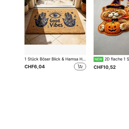
1 Stück Böser Blick & Hamsa Hand Muster Flanell Fußmatte, weich, rutschfest, saugfähig, bohemischer mystischer dekorativer Teppich, waschbare Fußmatte für Eingangsbereich, Badezimmer, Wohnzimmer, Schlafzimmer und Innen-/Außenbereich
2D flache 1 Stück Halloween orange Hexenhut süßes Katzen-Kürbis-Muster Badezimmerteppich, personalisierter moderner Heim-Faux-Kaschmir unregelmäßiger weicher Fußmatte neben dem Bett, Katzen-Hunde-Ruhepad, Raum-Sch
NEW
CHF6,04
CHF10,52