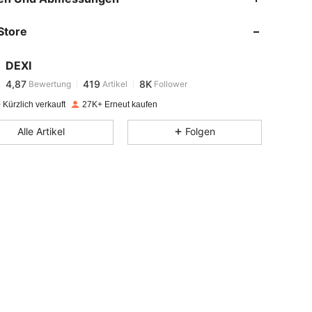
Store
4,87
419
8K
DEXI
4,87
419
8K
Bewertung
Artikel
Follower
c***r
bezahlt
Vor 1 Tag
Kürzlich verkauft
27K+ Erneut kaufen
4,87
419
8K
Alle Artikel
Folgen
4,87
419
8K
4,87
419
8K
4,87
419
8K
4,87
419
8K