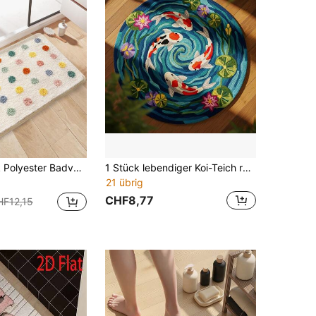
ger mit Punktmuster für Badezimmer Heimdekoration Bodenbelag Outdoor Teppich Türmatte Herbstdekoration Badezimmerzubehör Eingangsbereich Dekoration
1 Stück lebendiger Koi-Teich runder Teppich, Kunstwellen-Design mit Koi-Fisch & Lotusblatt-Muster - Böhmischer Stil, asymmetrische Größe mit 1-5cm Beschnitttoleranz, dekorativer Teppich, Schlafzimmerdekoration, kleiner Teppich, Teppich, Heimdekoration, Wohnzimmerteppich, kleiner Wohnzimmerteppich, Schlafzimmerteppich, Wohnzimmer-Heimdekoration, Outdoor-Teppich, waschbarer Teppich, Plüschteppich, Hochflor-Teppich
21 übrig
CHF8,77
HF12,15