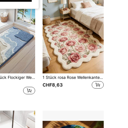
DAJIANG 1 Stück Flockiger Wellen-Badezimmerteppich, weiches geometrisches Muster, super dick, geeignet für alle Jahreszeiten, frischer Stil, rutschfeste TPR-Unterseite, hohe Wasseraufnahme, leicht zu reinigen, maschinenwaschbar, weich und bequem, geeignet für Wohnzimmer, Badezimmer, Badewanne, Dusche, Waschbecken, ideale Wahl für Badezimmerdekoration Zuhause, dick und flauschig, perfekter Akzent für den Eingangsbereich.
1 Stück rosa Rose Wellenkante langer Teppich, französischer Landhausstil, Fußmatte, kleiner Teppich, Willkommensmatte, Außenfußmatte, Küchenteppich, Haustür-Matte, Gartenteppich
CHF8,63