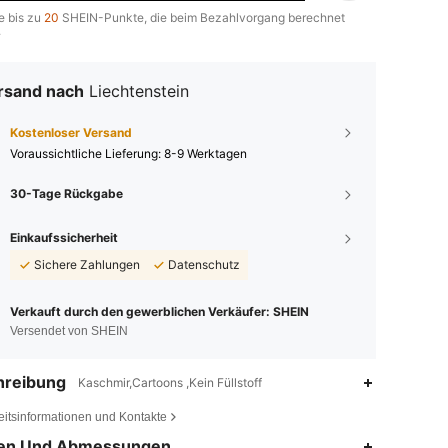
e bis zu
20
SHEIN-Punkte, die beim Bezahlvorgang berechnet
.
rsand nach
Liechtenstein
Kostenloser Versand
Voraussichtliche Lieferung:
8-9 Werktagen
30-Tage Rückgabe
Einkaufssicherheit
Sichere Zahlungen
Datenschutz
Verkauft durch den gewerblichen Verkäufer: SHEIN
Versendet von SHEIN
hreibung
Kaschmir,Cartoons ,Kein Füllstoff
eitsinformationen und Kontakte
4,87
419
8K
en Und Abmessungen