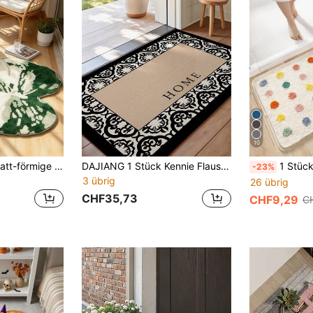
10
Weiße Monstera-Blatt-förmige Badematte | Waldgrüner Pflanzenstil, Nordischer Ins-Stil Badematte, 1m Dicke, Flauschig weicher Plüsch, Bequemes Fußgefühl Kunstkashmir weiche Badematte, Rutschfeste Unterseite, Geeignet als vielseitige weiche Fußmatte, Make-up-Matte, Verandamatte und Terrassenmatte, Gemütliche Eingangsmatte, Badezimmer Badematte, Badewannenmatte, Schlafzimmer Teppich, Erker, Balkon, Nachttischteppich, Bürotisch Teppich, Wohnzimmer Innen- und Außenmatte, Waschmaschinenmatte, Maschinenwaschbar.
DAJIANG 1 Stück Kennie Flausch- und Polyestermaterial Blumenmuster Fußmatte, verstärkt, rutschfester TPR-Boden, geeignet für Außen, Esszimmer, Wohnzimmer, Inneneingang, einfaches, nordisches Stil Eingangsbereich Dekoration Badezimmer Küche Dekoration
1 Stück Polyester Badvorleger, moderner rutschfester Toilettenvorle
-23%
3 übrig
26 übrig
CHF35,73
CHF9,29
C