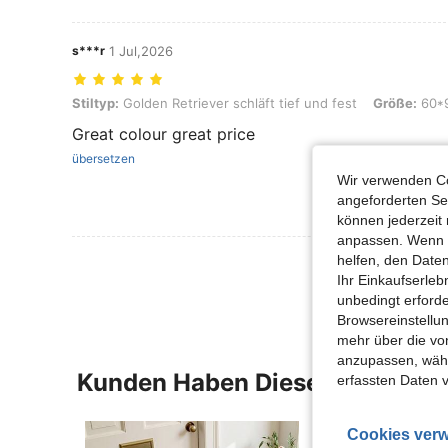
s***r
1 Jul,2026
Stiltyp: Golden Retriever schläft tief und fest, Größe: 60*90
Stiltyp:
Golden Retriever schläft tief und fest
Größe:
60*
Great colour great price
übersetzen
Wir verwenden Co
angeforderten Ser
können jederzeit 
anpassen. Wenn Si
Mehr Bewertung
helfen, den Date
Ihr Einkaufserle
unbedingt erford
Browsereinstellun
mehr über die vo
anzupassen, wähle
Kunden Haben Diese Artikel A
erfassten Daten 
Cookies verw