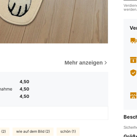
Verdien
werden
Ve
Mehr anzeigen
4,50
nahme
4,50
4,50
Besc
Sicherh
 (2)
wie auf dem Bild (2)
schön (1)
Größ