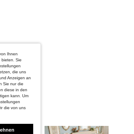
4,87
419
8K
4,87
419
8K
von Ihnen
 bieten. Sie
nstellungen
etzen, die uns
 und Anzeigen an
 Sie nur die
n diese in den
htigen kann. Um
nstellungen
ir die von uns
lehnen