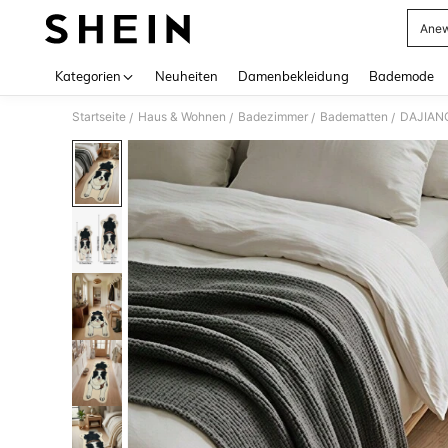
Anew
Use up 
Kategorien
Neuheiten
Damenbekleidung
Bademode
Startseite
Haus & Wohnen
Badezimmer
Badematten
/
/
/
/