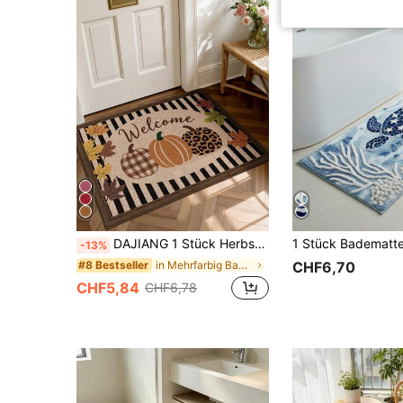
DAJIANG 1 Stück Herbst Ernte Fußmatte, minimalistischer Kürbis Herbst Ernte Teppich, Willkommens Matte, Plüsch & Dick, süße Cartoon, bequem & weich Lässig Stil, Maschinenwaschbar, geeignet für Küche, Badezimmer, Esszimmer, Flur, Party, Zusammenkunft, Neujahr, alle Jahreszeiten, Herbst Hof Dekoration, Herbst Heim Dekoration, Raum Dekoration, Festival Dekoration Küchen Teppich
-13%
in Mehrfarbig Badematten
#8 Bestseller
CHF6,70
CHF5,84
CHF6,78