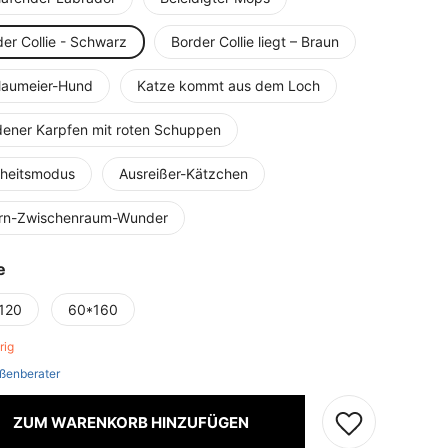
er Collie - Schwarz
Border Collie liegt – Braun
laumeier-Hund
Katze kommt aus dem Loch
dener Karpfen mit roten Schuppen
lheitsmodus
Ausreißer-Kätzchen
rn-Zwischenraum-Wunder
e
120
60*160
brig
ßenberater
ZUM WARENKORB HINZUFÜGEN