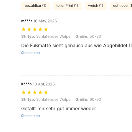
bezahlbar (1)
toller Print (1)
weich (1)
echt cool (1
m***r
16 May,2026
Stiltyp: Schlafender Welpe, Größe: 50*80
Stiltyp:
Schlafender Welpe
Größe:
50*80
Die Fußmatte sieht genauso aus wie Abgebildet 👍
übersetzen
k***o
10 Apr,2026
Stiltyp: Schlafender Welpe, Größe: 60*90
Stiltyp:
Schlafender Welpe
Größe:
60*90
Gefällt mir sehr gut immer wieder
übersetzen