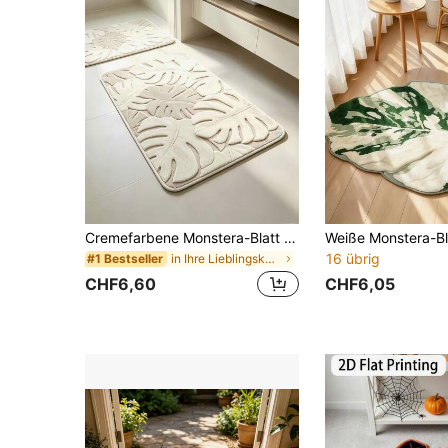
Cremefarbene Monstera-Blatt Badezimmermatte, minimalistische cremefarbene rutschfeste Badezimmer-Bodenmatte, 1m Dicke, flauschig weich Plüsch, komfortables Fußgefühl Kunst-Kaschmir weiche Badezimmermatte, rutschfeste Unterseite, geeignet als vielseitige weiche Türmatte, Make-up-Matte, Verandamatte und Terrassenmatte, gemütliche Eingangsbereichmatte, Badezimmermatte, Badewannematte, Schlafzimmer-Bodenmatte, Erker, Balkon, Nachttischteppich, Büroschreibtisch-Teppich, Wohnzimmer Innen- und Außen-Bodenmatte, Waschmaschinenmatte, maschinenwaschbar.
16 übrig
in Ihre Lieblingskatzen und -hunde Fußmatten
#1 Bestseller
CHF6,60
CHF6,05