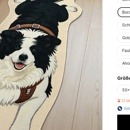
Bord
Sch
Gol
Fau
Aho
Größ
50*
12 ü
Grö