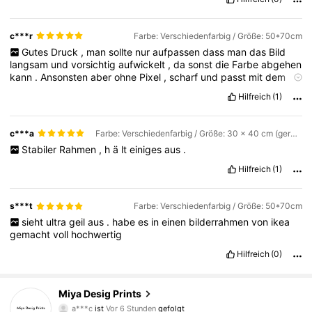
c***r
Farbe: Verschiedenfarbig / Größe: 50*70cm
Gutes
Druck
,
man
sollte
nur
aufpassen
dass
man
das
Bild
langsam
und
vorsichtig
aufwickelt
,
da
sonst
die
Farbe
abgehen
kann
.
Ansonsten
aber
ohne
Pixel
,
scharf
und
passt
mit
dem
Produktbild
ü
berein
.
Hilfreich
(1)
c***a
Farbe: Verschiedenfarbig / Größe: 30 x 40 cm (gerahmt)
Stabiler
Rahmen
,
h
ä
lt
einiges
aus
.
Hilfreich
(1)
s***t
Farbe: Verschiedenfarbig / Größe: 50*70cm
sieht
ultra
geil
aus
.
habe
es
in
einen
bilderrahmen
von
ikea
gemacht
voll
hochwertig
Hilfreich
(0)
840 Follower
4,89
Miya Desig Prints
a***c
ist
Vor 6 Stunden
gefolgt
g***7
ist am Durchsuchen