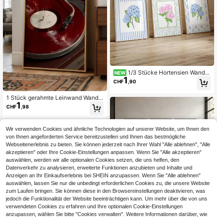
koration, Schlafzimmer Dekoration,
Wohnzimmer Dekoration, Badezim
mer Dekoration, Küche Dekoration,
Urlaubsgeschenk
1/3 Stücke Hortensien Wandk
NEW
1
unst Drucke Vintage Blau und Rosa
CHF
,90
Blumen Leinwand Poster Retro Mus
ter Rand Botanisches Bild Landhau
1 Stück gerahmte Leinwand Wandk
s Dekor für Wohnzimmer Schlafzim
1
unst Dekoration, rote Vintage Wand
mer Ungerahmt
CHF
,98
kunst, burgunderrote Vinyl-Schallpl
atte Poster, Retro Wohnzimmer Dek
oration, cooler Mädchenstil Musikli
Wir verwenden Cookies und ähnliche Technologien auf unserer Website, um Ihnen den
ebhaber Poster, atmosphärische du
von Ihnen angeforderten Service bereitzustellen und Ihnen das bestmögliche
nkle Ästhetik Plattenspieler Dekora
Webseitenerlebnis zu bieten. Sie können jederzeit nach Ihrer Wahl "Alle ablehnen", "Alle
tion, geeignet für Wohnzimmer, Schl
afzimmer, Studio, Büro und Bar, mod
akzeptieren" oder Ihre Cookie-Einstellungen anpassen. Wenn Sie "Alle akzeptieren"
erne Musik Kunst Geschenk, Vintag
auswählen, werden wir alle optionalen Cookies setzen, die uns helfen, den
e Heimdekoration, Raum Ästhetik D
Datenverkehr zu analysieren, erweiterte Funktionen anzubieten und Inhalte und
ekoration, Studentenwohnheim De
Anzeigen an Ihr Einkaufserlebnis bei SHEIN anzupassen. Wenn Sie "Alle ablehnen"
koration, Badezimmer Dekoration,
12
auswählen, lassen Sie nur die unbedingt erforderlichen Cookies zu, die unsere Website
Küchen Dekoration, Esszimmer Dek
zum Laufen bringen. Sie können diese in den Browsereinstellungen deaktivieren, was
oration, Apartment Dekoration, böh
CHF0,36 sparen
jedoch die Funktionalität der Website beeinträchtigen kann. Um mehr über die von uns
mische Kunst, Feiertagsgeschenk
verwendeten Cookies zu erfahren und Ihre optionalen Cookie-Einstellungen
1/3 Stücke Leopard-Stil Wandkuns
1
t, moderner luxuriöser urbaner Straß
anzupassen, wählen Sie bitte "Cookies verwalten". Weitere Informationen darüber, wie
CHF
,49
-19%
CHF1,85