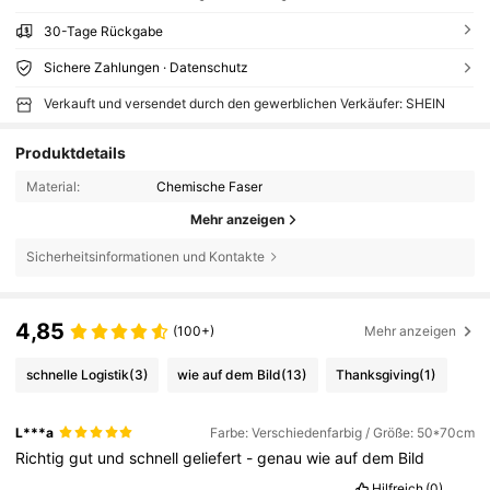
30-Tage Rückgabe
Sichere Zahlungen · Datenschutz
Verkauft und versendet durch den gewerblichen Verkäufer: SHEIN
Produktdetails
Material:
Chemische Faser
Mehr anzeigen
Sicherheitsinformationen und Kontakte
4,85
(100+)
Mehr anzeigen
schnelle Logistik
(3)
wie auf dem Bild
(13)
Thanksgiving
(1)
L***a
Farbe: Verschiedenfarbig / Größe: 50*70cm
Richtig
gut
und
schnell
geliefert
-
genau
wie
auf
dem
Bild
Hilfreich
(0)