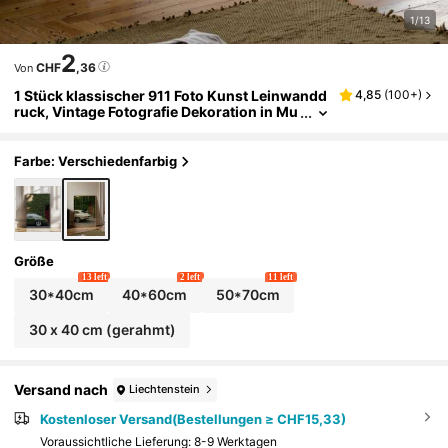
1/13
2
CHF
,36
Von
1 Stück klassischer 911 Foto Kunst Leinwandd
4,85
(
100+
)
ruck, Vintage Fotografie Dekoration in Mu
seumsqualität, geeignet für Schlafzimme
r, Wohnzimmer oder Büro, Geschenk für sie, g
erahmt oder ungerahmt
Farbe: Verschiedenfarbig
Größe
13 left
2 left
11 left
30*40cm
40*60cm
50*70cm
30 x 40 cm (gerahmt)
Versand nach
Liechtenstein
Kostenloser Versand(Bestellungen ≥ CHF15,33)
Voraussichtliche Lieferung:
8-9 Werktagen