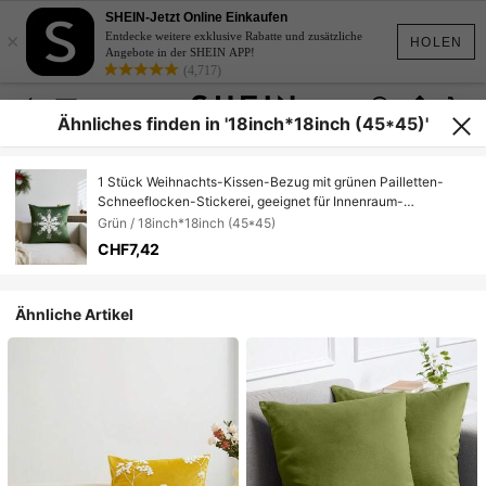
SHEIN-Jetzt Online Einkaufen
×
Entdecke weitere exklusive Rabatte und zusätzliche
HOLEN
Angebote in der SHEIN APP!
(4,717)
Ähnliches finden in '18inch*18inch (45*45)'
1 Stück Weihnachts-Kissen-Bezug mit grünen Pailletten-
Schneeflocken-Stickerei, geeignet für Innenraum-
Dekoration, Weihnachts-Deko-Kissenbezug, Kissenfüllung
Grün / 18inch*18inch (45*45)
nicht enthalten
CHF7,42
Ähnliche Artikel