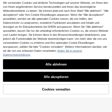
ige Kissenbezüge, 3D Abstrakte Ku
Wir verwenden Cookies und ähnliche Technologien auf unserer Website, um Ihnen den
rvenwellen-Textur Stickerei Beige/
von Ihnen angeforderten Service bereitzustellen und Ihnen das bestmögliche
Creme Neutrale Dekorative Kissen
bezüge für Sofa, Wohnzimmer, Schl
Webseitenerlebnis zu bieten. Sie können jederzeit nach Ihrer Wahl "Alle ablehnen", "Alle
afzimmer Heimdekoration, Größe 3
akzeptieren" oder Ihre Cookie-Einstellungen anpassen. Wenn Sie "Alle akzeptieren"
0*50cm 45*45cm
auswählen, werden wir alle optionalen Cookies setzen, die uns helfen, den
5
Datenverkehr zu analysieren, erweiterte Funktionen anzubieten und Inhalte und
Anzeigen an Ihr Einkaufserlebnis bei SHEIN anzupassen. Wenn Sie "Alle ablehnen"
Cozy Home Textiles
auswählen, lassen Sie nur die unbedingt erforderlichen Cookies zu, die unsere Website
1/2/4 Stücke Luxus Kunstfell Kanin
zum Laufen bringen. Sie können diese in den Browsereinstellungen deaktivieren, was
3
chen Fell Kissenbezüge im Toskan
CHF
,37
jedoch die Funktionalität der Website beeinträchtigen kann. Um mehr über die von uns
a-Stil, ohne Kissenfüllung, warm, w
verwendeten Cookies zu erfahren und Ihre optionalen Cookie-Einstellungen
13
eich & bequem, flauschige Plüsch
anzupassen, wählen Sie bitte "Cookies verwalten". Weitere Informationen darüber, wie
Heimdekoration Kissenbezüge, gee
CHF1,50 sparen
wir die von uns erfassten Daten verarbeiten,
finden Sie in unserer
ignet für Wohnzimmer Sofa, Schlaf
zimmer Bett, großes dekoratives Ki
Datenschutzerklärung.
1 Stück olivgrüner (ohne Füllung) w
ssen, Reißverschluss Design, masc
4
eicher & bequemer hautfreundlicher
hinenwaschbar
CHF
,94
-23%
CHF6,44
doppelseitiger Chenille Kissenbezu
Alle ablehnen
g mit vernähten Kanten, Frühling/So
mmer Bauernhaus Samt Kissenbez
Ähnliche vorrätige Artikel in '
18inch*18inch (45*45)
' anzeigen
Alle ansehen
ug, dekorativer quadratischer Kisse
Miater 1 Stück/2 Stücke Weihnacht
Alle akzeptieren
nbezug, geeignet für Sofa & Bett
sdekokissenbezug, Plüsch bestickt
2 Stücke Vintage Dunkler Stil Kisse
4 übrig
Sorry, dieses Produkt ist ausverkauft.
e Weihnachtsrentierkopf, Landhaus
5
nbezüge Polyester einseitiger Must
6
CHF
,37
CHF
,96
-25%
CHF9,28
stil Dekoration für Wohnzimmer Sof
er, Reißverschluss Kissenbezüge, n
a Schlafzimmer, Urlaubsgeschenk,
ur Handwäsche, dekorativer Akzen
Cookies verwalten
AUSVERKAUFT
Khaki
t für Sofa, Wohnzimmer, Schlafzim
10
mer und verschiedene Raumtypen
mehrere Größen erhältlich (Kissenf
1 Stück Dekoratives Zierkissenbez
üllung nicht enthalten)
5
ug aus weichem Velours mit Bomm
CHF
,28
el, 45 x 45 cm